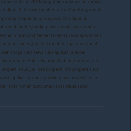
a rumah subsidi 2019,bangunan rumah,iklan rumah,
mah dijual di Bekasi,rumah dijual di Bandung,rumah
ng,rumah dijual di Surabaya,rumah dijual di
 jual rumah online,marketplace rumah. Apartemen
rtemen murah,apartemen terdekat,sewa apartemen
tanah per meter,jual beli tanah,harga tanah,tanah
murah,harga ruko,sewa ruko,aplikasi jual beli
eli kantor,marketplace kantor. Gudang gudang,jual
perti,situs jual beli properti,info properti,situs
erti,aplikasi properti,marketplace properti. Villa
ce hotel. Kost rumah kost,rumah kost dijual,sewa