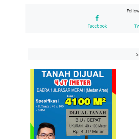
Follo
Facebook
Tw
S