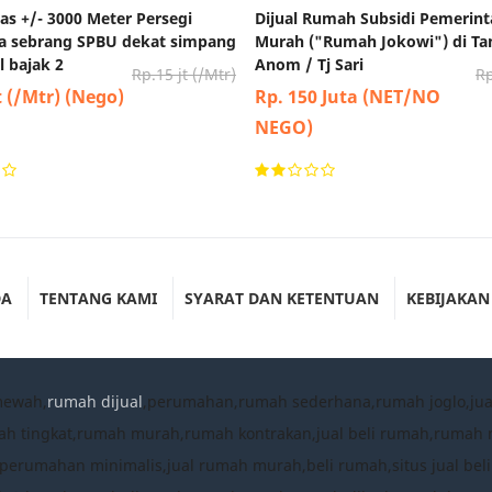
as +/- 3000 Meter Persegi
Dijual Rumah Subsidi Pemerin
aja sebrang SPBU dekat simpang
Murah ("Rumah Jokowi") di Ta
 bajak 2
Anom / Tj Sari
Rp.15 jt (/Mtr)
Rp
t (/Mtr) (Nego)
Rp. 150 Juta (NET/NO
NEGO)
DA
TENTANG KAMI
SYARAT DAN KETENTUAN
KEBIJAKAN
mewah,
rumah dijual
,perumahan,rumah sederhana,rumah joglo,ju
ah tingkat,rumah murah,rumah kontrakan,jual beli rumah,ruma
umahan minimalis,jual rumah murah,beli rumah,situs jual beli