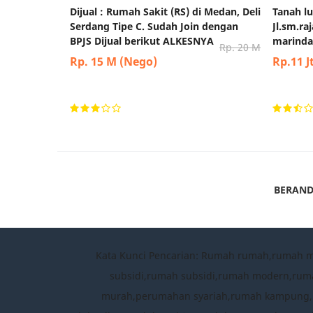
Dijual : Rumah Sakit (RS) di Medan, Deli
Tanah lu
Serdang Tipe C. Sudah Join dengan
Jl.sm.r
BPJS Dijual berikut ALKESNYA
marindal
Rp. 20 M
Rp. 15 M (Nego)
Rp.11 J
BERAN
Kata Kunci Pencarian: Rumah rumah,rumah 
subsidi,rumah subsidi,rumah modern,rum
murah,perumahan syariah,rumah kampung,per