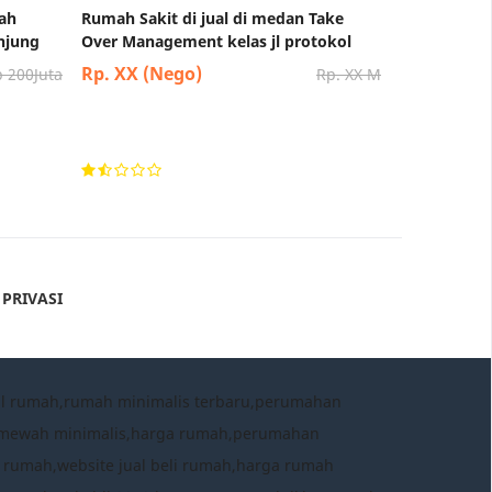
tah
Rumah Sakit di jual di medan Take
njung
Over Management kelas jl protokol
Rp. XX (Nego)
 200Juta
Rp. XX M
 PRIVASI
al rumah,rumah minimalis terbaru,perumahan
h mewah minimalis,harga rumah,perumahan
 rumah,website jual beli rumah,harga rumah