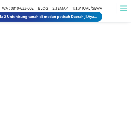
WA : 0819-633-002
BLOG
SITEMAP
TITIP JUAL/SEWA
Dijual Rumah Lama ada 2 Unit hitung tanah di medan petisah Daerah Jl.Ayahanda masuk jl.batutulis 1.3 Miliar 1.5 Miliar rumahlamatanahdiayahanda
Dijual Gedung di Medan Area Sebelah Mesjid 3 Lantai + 2 Lantai dan Tanahnya total luas 2583 30 Miliar 40 Miliar gedungdimedanarea1
Tanah dijual 1 Hektar di medan daerah Ringroad Tj sari - medan selayang 65 Miliar 70 Miliar tanahdiringroadtjsari1
DIJUAL SEKOLAH SWASTA DI STABAT LANGKAT SUMUT TK - SD - SMP 9,8 Miliar 10 Miliar sekolahdistabat1
Tanah & Bagunan di usu medan Rumah Tua (Rumah Lama) di Jl.Dr Mansyur Pintu 4 usu 5 Miliar 4 Miliar tanahdisekitarusudrmansyur1
Rumah Mewah di Medan dijual Jl. Linggar Jati / Jl.Suryo (Sekitar Jl. Sudirman, Medan) 75 Miliar 64 Miliar rumahmewahdimedanA2
Dijual tanah di sunggal kanan pdam sunggal jl.tajung balai 1.250 /mtr 2jt /mtr tanahdipdamsunggalkanan
Dijual rumah murah di medan Daerah Aksara (Siap Huni) - dibawah 300 juta 300 Juta 245 Juta rumahmurahdimedanbantan
Dijual Kost Kostan di Belakang Kampus Uisu Medan 3 M 2.9 M rumahkostdibelakanguisu
DIJUAL Usaha Kost-Kostan daerah Peringgan kota medan berpenghuni. 8 Miliar 7 Miliar kostdipringgan2