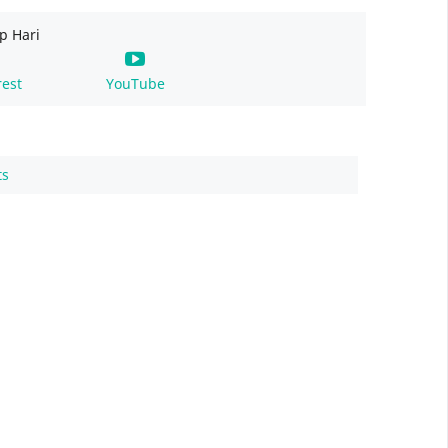
p Hari
rest
YouTube
ts