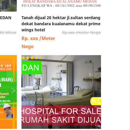
MEDAN
Tanah dijual 20 hektar jl.sultan serdang
dekat bandara kualanamu dekat prime
wings hotel
40 Miliar
Rp.xxx /meter Nego
Rp. xxx /Meter
Nego