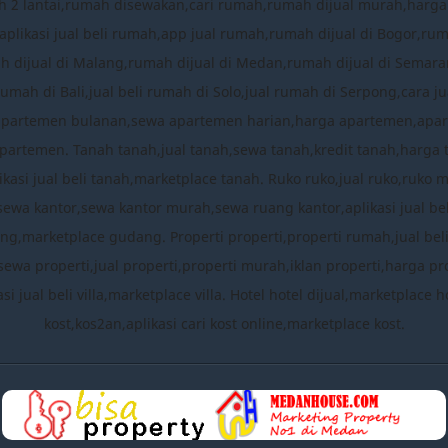
 2 lantai,rumah disewakan,cari rumah,rumah dijual murah,harg
plikasi jual beli rumah,app jual rumah,rumah dijual di Bogor,ru
mah dijual di Malang,rumah dijual di Medan,rumah dijual di Semara
rumah di Bali,jual beli rumah di Solo,jual rumah di Serpong,cara
apartemen bulanan,sewa apartemen harian,harga apartemen,apa
partemen. Tanah tanah,jual tanah,sewa tanah,kredit tanah,harga 
ikasi jual beli tanah,marketplace tanah. Ruko ruko,jual ruko,ruko 
,sewa kantor,sewa kantor murah,sewa ruang kantor,aplikasi jual b
,marketplace gudang. Properti properti,properti rumah,jual beli pro
sewa properti,jual properti,properti murah,iklan properti,harga prop
likasi jual beli villa,marketplace villa. Hotel hotel dijual,marketpla
kost,kos2an,aplikasi cari kost online,marketplace kost.