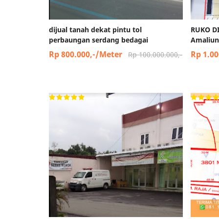
dijual tanah dekat pintu tol
RUKO DI
perbaungan serdang bedagai
Amaliun
Rp 800.000,-/Meter
Rp 1.00
Rp 100.000.000,-