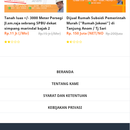
Tanah luas +/- 3000 Meter Persegi
Dijual Rumah Subsidi Pemerintah
Jl.sm.raja sebrang SPBU dekat
Murah ("Rumah Jokowi") di
simpang marindal bajak 2
Tanjung Anom / Tj Sari
Rp.11 Jt (/Mtr)
Rp. 150 Juta (NET/NO
Rp.15 jt (/Mtr)
Rp 200Juta
(Nego)
NEGO)
BERANDA
TENTANG KAMI
SYARAT DAN KETENTUAN
KEBIJAKAN PRIVASI