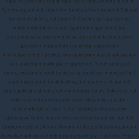
dijual di Semarang,rumah dijual di Surabaya,rumah dijual di
Palembang,jual beli rumah dan tanah,jual beli rumah di Bali,jual
beli rumah di Solo,jual rumah di Serpong,cara jual rumah
online,marketplace rumah. Apartemen apartemen,jual
apartemen,sewa apartemen,sewa apartemen bulanan,sewa
apartemen harian,harga apartemen,apartemen
murah,apartemen terdekat,sewa apartemen murah,aplikasi jual
beli apartemen,marketplace apartemen. Tanah tanah,jual
tanah,sewa tanah,kredit tanah,harga tanah per meter,jual beli
tanah,harga tanah,tanah kavling,jual tanah murah,jual beli
tanah,aplikasi jual beli tanah,marketplace tanah. Ruko ruko,jual
ruko,ruko murah,harga ruko,sewa ruko,aplikasi jual beli
ruko,marketplace ruko. Kantor kantor,jual kantor,sewa
kantor,sewa kantor murah,sewa ruang kantor,aplikasi jual beli
kantor,marketplace kantor. Gudang gudang,jual gudang,gudang
disewakan,aplikasi jual beli gudang,marketplace gudang. Properti