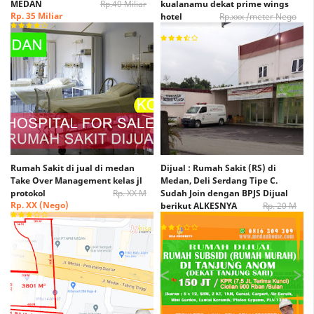
MEDAN
Rp.40 Miliar
kualanamu dekat prime wings
Rp. 35 Miliar
hotel
Rp.xxx /meter Nego
Rp. xxx /Meter Nego
Rumah Sakit di jual di medan
Dijual : Rumah Sakit (RS) di
Take Over Management kelas jl
Medan, Deli Serdang Tipe C.
protokol
Rp. XX M
Sudah Join dengan BPJS Dijual
Rp. XX (Nego)
berikut ALKESNYA
Rp. 20 M
Rp. 15 M (Nego)