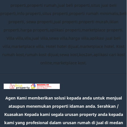
properti,properti rumah,jual beli properti,situs jual beli
properti,info properti,situs properti,properti rumah minimalis,beli
properti, sewa properti,jual properti,properti murah,iklan
properti,harga properti,aplikasi properti,marketplace properti.
Villa villa,vila,jual villa,sewa villa,harga villa,aplikasi jual beli
villa,marketplace villa. Hotel hotel dijual,marketplace hotel. Kost
rumah kost,rumah kost dijual,sewa kost,kos2an,aplikasi cari kost
online,marketplace kost.
Agen Kami memberikan solusi kepada anda untuk menjual
ataupun menemukan properti idaman anda. Serahkan /
Kuasakan Kepada kami segala urusan property anda kepada
kami yang profesional dalam urusan rumah di jual di medan