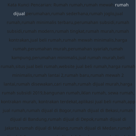
Kata Kunci Pencarian: Rumah rumah,rumah mewah,
rumah
dijual
,perumahan,rumah sederhana,rumah joglo,jual
rumah,rumah minimalis terbaru,perumahan subsidi,rumah
subsidi,rumah modern,rumah tingkat,rumah murah,rumah
kontrakan,jual beli rumah,rumah mewah minimalis,harga
rumah,perumahan murah,perumahan syariah,rumah
kampung,perumahan minimalis,jual rumah murah,beli
rumah,situs jual beli rumah,website jual beli rumah,harga rumah
minimalis,rumah lantai 2,rumah baru,rumah mewah 2
lantai,rumah disewakan,cari rumah,rumah dijual murah,harga
rumah subsidi 2019,bangunan rumah,iklan rumah, sewa rumah,
kontrakan murah, kontrakan terdekat,aplikasi jual beli rumah,app
jual rumah,rumah dijual di Bogor,rumah dijual di Bekasi,rumah
dijual di Bandung,rumah dijual di Depok,rumah dijual di
Jakarta,rumah dijual di Malang,rumah dijual di Medan,rumah