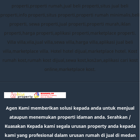
properti,properti rumah,jual beli properti,situs jual beli
properti,info properti,situs properti,properti rumah minimalis,beli
properti, sewa properti,jual properti,properti murah,iklan
properti,harga properti,aplikasi properti,marketplace properti.
Villa villa,vila,jual villa,sewa villa,harga villa,aplikasi jual beli
villa,marketplace villa. Hotel hotel dijual,marketplace hotel. Kost
rumah kost,rumah kost dijual,sewa kost,kos2an,aplikasi cari kost
online,marketplace kost.
Agen Kami memberikan solusi kepada anda untuk menjual
ataupun menemukan properti idaman anda. Serahkan /
Kuasakan Kepada kami segala urusan property anda kepada
kami yang profesional dalam urusan rumah di jual di medan