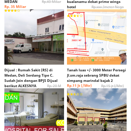
MEDAN
Rp.40 Miliar
kualanamu dekat prime wings
Rp. 35 Miliar
hotel
Rp.xxx /meter Nego
Rp. xxx /Meter Nego
Dijual : Rumah Sakit (RS) di
Tanah luas +/- 3000 Meter Persegi
Medan, Deli Serdang Tipe C.
Jl.sm.raja sebrang SPBU dekat
Sudah Join dengan BPJS Dijual
simpang marindal bajak 2
Rp.11 Jt (/Mtr)
berikut ALKESNYA
Rp. 20 M
Rp.15 jt (/Mtr)
(Nego)
Rp. 15 M (Nego)