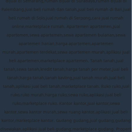
dijual di Semarang,rumah dijual di Surabaya,rumah dijual di
Palembang,jual beli rumah dan tanah,jual beli rumah di Bali,jual
beli rumah di Solo,jual rumah di Serpong,cara jual rumah
online,marketplace rumah. Apartemen apartemen,jual
apartemen,sewa apartemen,sewa apartemen bulanan,sewa
apartemen harian,harga apartemen,apartemen
murah,apartemen terdekat,sewa apartemen murah,aplikasi jual
beli apartemen,marketplace apartemen. Tanah tanah,jual
tanah,sewa tanah,kredit tanah,harga tanah per meter,jual beli
tanah,harga tanah,tanah kavling,jual tanah murah,jual beli
tanah,aplikasi jual beli tanah,marketplace tanah. Ruko ruko,jual
ruko,ruko murah,harga ruko,sewa ruko,aplikasi jual beli
ruko,marketplace ruko. Kantor kantor,jual kantor,sewa
kantor,sewa kantor murah,sewa ruang kantor,aplikasi jual beli
kantor,marketplace kantor. Gudang gudang,jual gudang,gudang
disewakan,aplikasi jual beli gudang,marketplace gudang. Properti