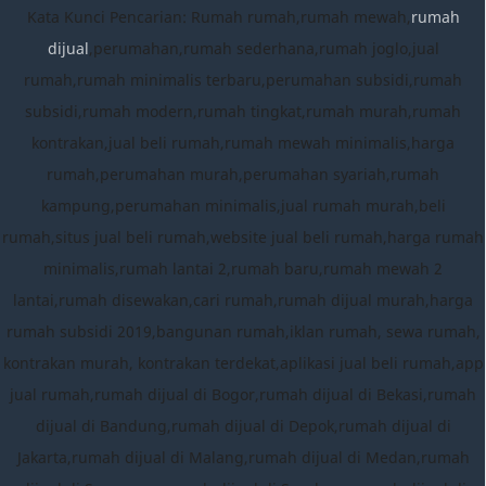
Kata Kunci Pencarian: Rumah rumah,rumah mewah,
rumah
dijual
,perumahan,rumah sederhana,rumah joglo,jual
rumah,rumah minimalis terbaru,perumahan subsidi,rumah
subsidi,rumah modern,rumah tingkat,rumah murah,rumah
kontrakan,jual beli rumah,rumah mewah minimalis,harga
rumah,perumahan murah,perumahan syariah,rumah
kampung,perumahan minimalis,jual rumah murah,beli
rumah,situs jual beli rumah,website jual beli rumah,harga rumah
minimalis,rumah lantai 2,rumah baru,rumah mewah 2
lantai,rumah disewakan,cari rumah,rumah dijual murah,harga
rumah subsidi 2019,bangunan rumah,iklan rumah, sewa rumah,
kontrakan murah, kontrakan terdekat,aplikasi jual beli rumah,app
jual rumah,rumah dijual di Bogor,rumah dijual di Bekasi,rumah
dijual di Bandung,rumah dijual di Depok,rumah dijual di
Jakarta,rumah dijual di Malang,rumah dijual di Medan,rumah