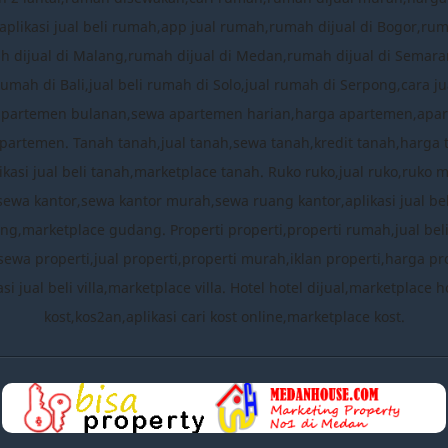
plikasi jual beli rumah,app jual rumah,rumah dijual di Bogor,ru
mah dijual di Malang,rumah dijual di Medan,rumah dijual di Semara
rumah di Bali,jual beli rumah di Solo,jual rumah di Serpong,cara
apartemen bulanan,sewa apartemen harian,harga apartemen,apa
partemen. Tanah tanah,jual tanah,sewa tanah,kredit tanah,harga 
ikasi jual beli tanah,marketplace tanah. Ruko ruko,jual ruko,ruko 
,sewa kantor,sewa kantor murah,sewa ruang kantor,aplikasi jual b
,marketplace gudang. Properti properti,properti rumah,jual beli pro
sewa properti,jual properti,properti murah,iklan properti,harga prop
likasi jual beli villa,marketplace villa. Hotel hotel dijual,marketpla
kost,kos2an,aplikasi cari kost online,marketplace kost.