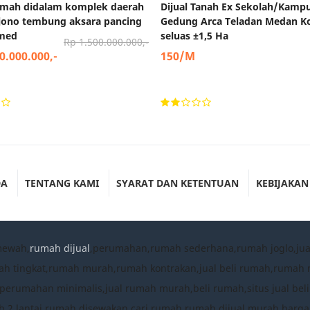
rumah didalam komplek daerah
Dijual Tanah Ex Sekolah/Kampus
ujono tembung aksara pancing
Gedung Arca Teladan Medan K
imed
seluas ±1,5 Ha
Rp 1.500.000.000,-
0.000.000,-
150/M
DA
TENTANG KAMI
SYARAT DAN KETENTUAN
KEBIJAKAN
mewah,
rumah dijual
,perumahan,rumah sederhana,rumah joglo,ju
ah tingkat,rumah murah,rumah kontrakan,jual beli rumah,ruma
umahan minimalis,jual rumah murah,beli rumah,situs jual beli
 2 lantai,rumah disewakan,cari rumah,rumah dijual murah,harg