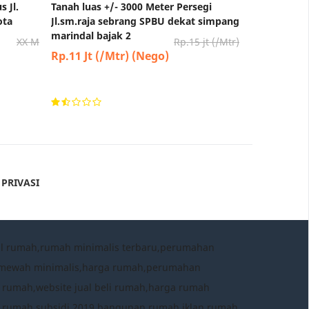
 Jl.
Tanah luas +/- 3000 Meter Persegi
ota
Jl.sm.raja sebrang SPBU dekat simpang
marindal bajak 2
XX M
Rp.15 jt (/Mtr)
Rp.11 Jt (/Mtr) (Nego)
 PRIVASI
al rumah,rumah minimalis terbaru,perumahan
h mewah minimalis,harga rumah,perumahan
 rumah,website jual beli rumah,harga rumah
a rumah subsidi 2019,bangunan rumah,iklan rumah,