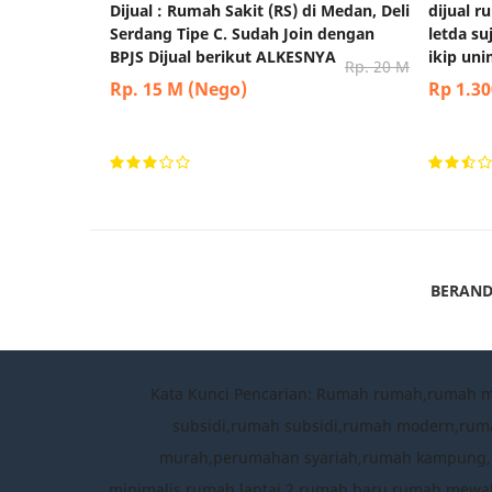
Dijual : Rumah Sakit (RS) di Medan, Deli
dijual 
Serdang Tipe C. Sudah Join dengan
letda s
BPJS Dijual berikut ALKESNYA
ikip un
Rp. 20 M
Rp. 15 M (Nego)
Rp 1.30
BERAN
Kata Kunci Pencarian: Rumah rumah,rumah 
subsidi,rumah subsidi,rumah modern,rum
murah,perumahan syariah,rumah kampung,per
minimalis,rumah lantai 2,rumah baru,rumah mewah