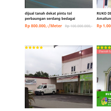
dijual tanah dekat pintu tol
RUKO DI
perbaungan serdang bedagai
Amaliun
Rp 800.000,-/Meter
Rp 1.00
Rp 100.000.000,-