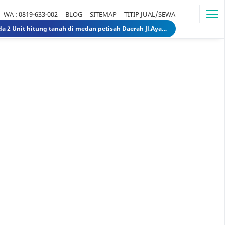
WA : 0819-633-002
BLOG
SITEMAP
TITIP JUAL/SEWA
Dijual Rumah Lama ada 2 Unit hitung tanah di medan petisah Daerah Jl.Ayahanda masuk jl.batutulis 1.3 Miliar 1.5 Miliar rumahlamatanahdiayahanda
Dijual Gedung di Medan Area Sebelah Mesjid 3 Lantai + 2 Lantai dan Tanahnya total luas 2583 30 Miliar 40 Miliar gedungdimedanarea1
Tanah dijual 1 Hektar di medan daerah Ringroad Tj sari - medan selayang 65 Miliar 70 Miliar tanahdiringroadtjsari1
DIJUAL SEKOLAH SWASTA DI STABAT LANGKAT SUMUT TK - SD - SMP 9,8 Miliar 10 Miliar sekolahdistabat1
Tanah & Bagunan di usu medan Rumah Tua (Rumah Lama) di Jl.Dr Mansyur Pintu 4 usu 5 Miliar 4 Miliar tanahdisekitarusudrmansyur1
Rumah Mewah di Medan dijual Jl. Linggar Jati / Jl.Suryo (Sekitar Jl. Sudirman, Medan) 75 Miliar 64 Miliar rumahmewahdimedanA2
Dijual tanah di sunggal kanan pdam sunggal jl.tajung balai 1.250 /mtr 2jt /mtr tanahdipdamsunggalkanan
Dijual rumah murah di medan Daerah Aksara (Siap Huni) - dibawah 300 juta 300 Juta 245 Juta rumahmurahdimedanbantan
Dijual Kost Kostan di Belakang Kampus Uisu Medan 3 M 2.9 M rumahkostdibelakanguisu
DIJUAL Usaha Kost-Kostan daerah Peringgan kota medan berpenghuni. 8 Miliar 7 Miliar kostdipringgan2