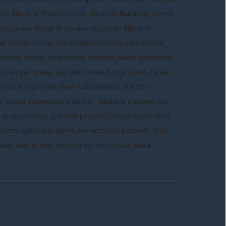
mah dijual di Bekasi,rumah dijual di Bandung,rumah
ng,rumah dijual di Surabaya,rumah dijual di
 jual rumah online,marketplace rumah. Apartemen
rtemen murah,apartemen terdekat,sewa apartemen
tanah per meter,jual beli tanah,harga tanah,tanah
murah,harga ruko,sewa ruko,aplikasi jual beli
eli kantor,marketplace kantor. Gudang gudang,jual
perti,situs jual beli properti,info properti,situs
erti,aplikasi properti,marketplace properti. Villa
ce hotel. Kost rumah kost,rumah kost dijual,sewa