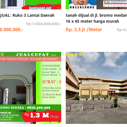
JUAL: Ruko 3 Lantai Daerah
tanah dijual di jl. bromo meda
16 x 45 meter harga murah
Rp 1.000.000.000,-
0.000.000,-
Rp. 3,5 Jt /Meter
Rp 4 