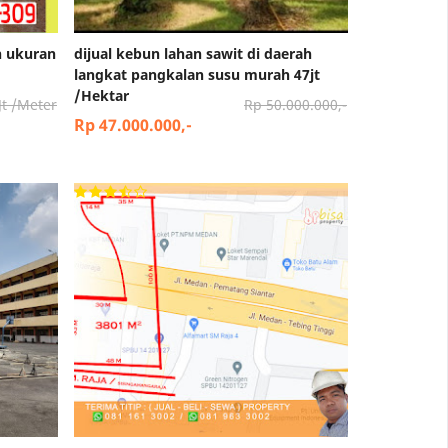
n ukuran
dijual kebun lahan sawit di daerah
langkat pangkalan susu murah 47jt
/Hektar
Jt /Meter
Rp 50.000.000,-
Rp 47.000.000,-