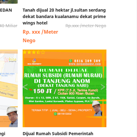
MEDAN
Tanah dijual 20 hektar jl.sultan serdang
dekat bandara kualanamu dekat prime
wings hotel
40 Miliar
Rp.xxx /meter Nego
Rp. xxx /Meter
Nego
egi
Dijual Rumah Subsidi Pemerintah