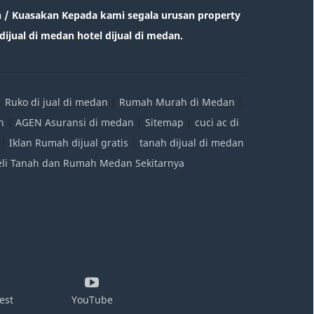
/ Kuasakan Kepada kami segala urusan property
ijual di medan hotel dijual di medan.
|
Ruko di jual di medan
|
Rumah Murah di Medan
|
n
|
AGEN Asuransi di medan
|
Sitemap
|
cuci ac di
|
Iklan Rumah dijual gratis
|
tanah dijual di medan
Beli Tanah dan Rumah Medan Sekitarnya
est
YouTube