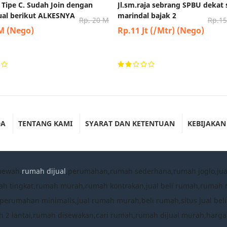
 Tipe C. Sudah Join dengan
Jl.sm.raja sebrang SPBU dekat
jual berikut ALKESNYA
marindal bajak 2
Rp. 20 M
Rp.15 
 M (Nego)
Rp.11 Jt (/Mtr) (Nego)
DA
TENTANG KAMI
SYARAT DAN KETENTUAN
KEBIJAKAN
mewah,
rumah dijual
,perumahan,rumah sederhana,rumah joglo,ju
ah tingkat,rumah murah,rumah kontrakan,jual beli rumah,ruma
umahan minimalis,jual rumah murah,beli rumah,situs jual beli
 2 lantai,rumah disewakan,cari rumah,rumah dijual murah,harg