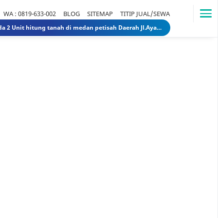
WA : 0819-633-002
BLOG
SITEMAP
TITIP JUAL/SEWA
Dijual Rumah Lama ada 2 Unit hitung tanah di medan petisah Daerah Jl.Ayahanda masuk jl.batutulis 1.3 Miliar 1.5 Miliar rumahlamatanahdiayahanda
Dijual Gedung di Medan Area Sebelah Mesjid 3 Lantai + 2 Lantai dan Tanahnya total luas 2583 30 Miliar 40 Miliar gedungdimedanarea1
Tanah dijual 1 Hektar di medan daerah Ringroad Tj sari - medan selayang 65 Miliar 70 Miliar tanahdiringroadtjsari1
DIJUAL SEKOLAH SWASTA DI STABAT LANGKAT SUMUT TK - SD - SMP 9,8 Miliar 10 Miliar sekolahdistabat1
Tanah & Bagunan di usu medan Rumah Tua (Rumah Lama) di Jl.Dr Mansyur Pintu 4 usu 5 Miliar 4 Miliar tanahdisekitarusudrmansyur1
Rumah Mewah di Medan dijual Jl. Linggar Jati / Jl.Suryo (Sekitar Jl. Sudirman, Medan) 75 Miliar 64 Miliar rumahmewahdimedanA2
Dijual tanah di sunggal kanan pdam sunggal jl.tajung balai 1.250 /mtr 2jt /mtr tanahdipdamsunggalkanan
Dijual rumah murah di medan Daerah Aksara (Siap Huni) - dibawah 300 juta 300 Juta 245 Juta rumahmurahdimedanbantan
Dijual Kost Kostan di Belakang Kampus Uisu Medan 3 M 2.9 M rumahkostdibelakanguisu
DIJUAL Usaha Kost-Kostan daerah Peringgan kota medan berpenghuni. 8 Miliar 7 Miliar kostdipringgan2