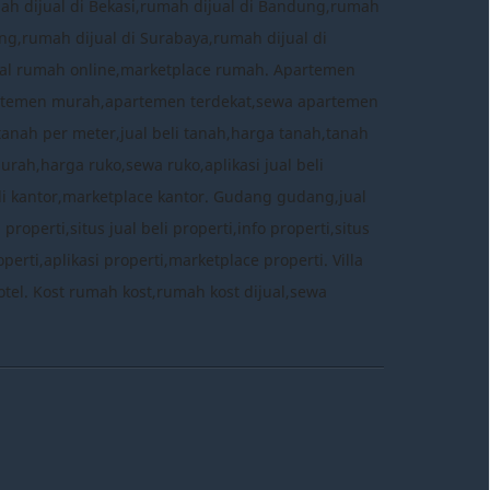
mah dijual di Bekasi,rumah dijual di Bandung,rumah
ng,rumah dijual di Surabaya,rumah dijual di
 jual rumah online,marketplace rumah. Apartemen
rtemen murah,apartemen terdekat,sewa apartemen
tanah per meter,jual beli tanah,harga tanah,tanah
murah,harga ruko,sewa ruko,aplikasi jual beli
eli kantor,marketplace kantor. Gudang gudang,jual
perti,situs jual beli properti,info properti,situs
erti,aplikasi properti,marketplace properti. Villa
ce hotel. Kost rumah kost,rumah kost dijual,sewa