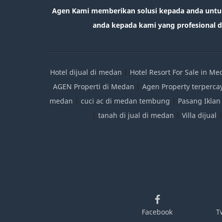
Agen Kami memberikan solusi kepada anda untu
anda kepada kami yang profesional da
Hotel dijual di medan
|
Hotel Resort For Sale in M
AGEN Properti di Medan
|
Agen Property terperca
medan
|
cuci ac di medan tembung
|
Pasang Iklan
|
tanah di jual di medan
|
Villa dijual
Facebook
T