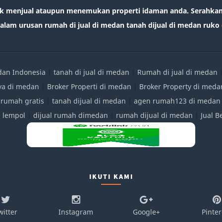
k menjual ataupun menemukan properti idaman anda. Serahkan 
lam urusan rumah di jual di medan tanah dijual di medan ruko d
edan Indonesia
|
tanah di jual di medan
|
Rumah di jual di medan
ya di medan
|
Broker Properti di medan
|
Broker Property di meda
 rumah gratis
|
tanah dijual di medan
|
agen rumah123 di medan
|
lempol
|
dijual rumah dimedan
|
rumah dijual di medan
|
Jual 
IKUTI KAMI
witter
Instagram
Google+
Pinter