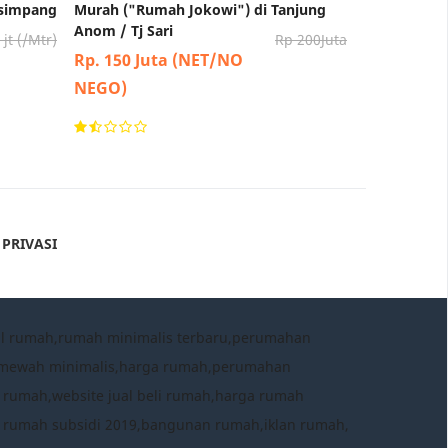
 simpang
Murah ("Rumah Jokowi") di Tanjung
Anom / Tj Sari
jt (/Mtr)
Rp 200Juta
Rp. 150 Juta (NET/NO
NEGO)
 PRIVASI
al rumah,rumah minimalis terbaru,perumahan
h mewah minimalis,harga rumah,perumahan
 rumah,website jual beli rumah,harga rumah
a rumah subsidi 2019,bangunan rumah,iklan rumah,