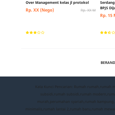
Over Management kelas jl protokol
Serdang
BPJS Di
Rp. XX (Nego)
Rp. XX M
Rp. 15
BERAN
Kata Kunci Pencarian: Rumah rumah,rumah 
subsidi,rumah subsidi,rumah modern,rum
murah,perumahan syariah,rumah kampung,per
minimalis,rumah lantai 2,rumah baru,rumah mewah