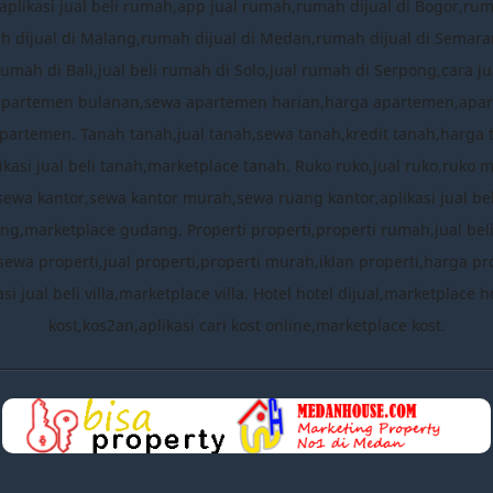
plikasi jual beli rumah,app jual rumah,rumah dijual di Bogor,ru
mah dijual di Malang,rumah dijual di Medan,rumah dijual di Semara
rumah di Bali,jual beli rumah di Solo,jual rumah di Serpong,cara
apartemen bulanan,sewa apartemen harian,harga apartemen,apa
partemen. Tanah tanah,jual tanah,sewa tanah,kredit tanah,harga 
ikasi jual beli tanah,marketplace tanah. Ruko ruko,jual ruko,ruko 
,sewa kantor,sewa kantor murah,sewa ruang kantor,aplikasi jual b
,marketplace gudang. Properti properti,properti rumah,jual beli pro
sewa properti,jual properti,properti murah,iklan properti,harga prop
likasi jual beli villa,marketplace villa. Hotel hotel dijual,marketpla
kost,kos2an,aplikasi cari kost online,marketplace kost.