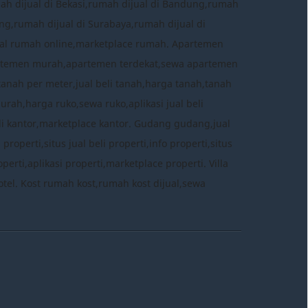
mah dijual di Bekasi,rumah dijual di Bandung,rumah
ng,rumah dijual di Surabaya,rumah dijual di
 jual rumah online,marketplace rumah. Apartemen
rtemen murah,apartemen terdekat,sewa apartemen
tanah per meter,jual beli tanah,harga tanah,tanah
murah,harga ruko,sewa ruko,aplikasi jual beli
eli kantor,marketplace kantor. Gudang gudang,jual
perti,situs jual beli properti,info properti,situs
erti,aplikasi properti,marketplace properti. Villa
ce hotel. Kost rumah kost,rumah kost dijual,sewa