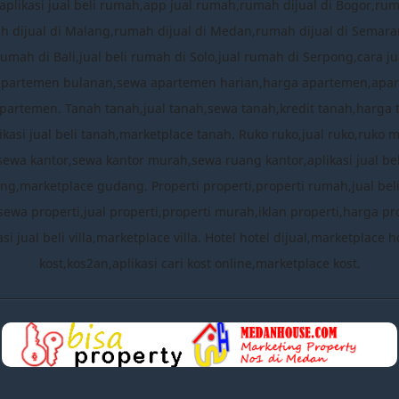
plikasi jual beli rumah,app jual rumah,rumah dijual di Bogor,ru
mah dijual di Malang,rumah dijual di Medan,rumah dijual di Semara
rumah di Bali,jual beli rumah di Solo,jual rumah di Serpong,cara
apartemen bulanan,sewa apartemen harian,harga apartemen,apa
partemen. Tanah tanah,jual tanah,sewa tanah,kredit tanah,harga 
ikasi jual beli tanah,marketplace tanah. Ruko ruko,jual ruko,ruko 
,sewa kantor,sewa kantor murah,sewa ruang kantor,aplikasi jual b
,marketplace gudang. Properti properti,properti rumah,jual beli pro
sewa properti,jual properti,properti murah,iklan properti,harga prop
likasi jual beli villa,marketplace villa. Hotel hotel dijual,marketpla
kost,kos2an,aplikasi cari kost online,marketplace kost.