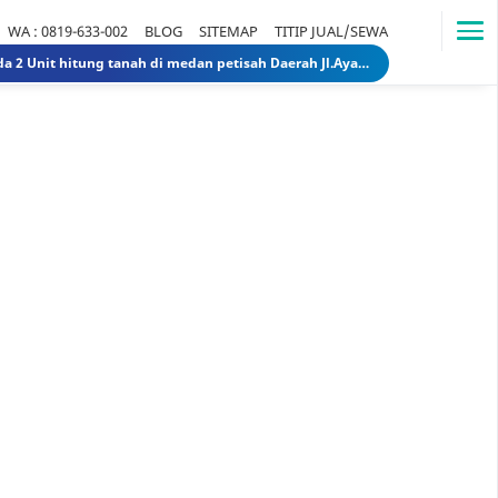
WA : 0819-633-002
BLOG
SITEMAP
TITIP JUAL/SEWA
Dijual Rumah Lama ada 2 Unit hitung tanah di medan petisah Daerah Jl.Ayahanda masuk jl.batutulis 1.3 Miliar 1.5 Miliar rumahlamatanahdiayahanda
Dijual Gedung di Medan Area Sebelah Mesjid 3 Lantai + 2 Lantai dan Tanahnya total luas 2583 30 Miliar 40 Miliar gedungdimedanarea1
Tanah dijual 1 Hektar di medan daerah Ringroad Tj sari - medan selayang 65 Miliar 70 Miliar tanahdiringroadtjsari1
DIJUAL SEKOLAH SWASTA DI STABAT LANGKAT SUMUT TK - SD - SMP 9,8 Miliar 10 Miliar sekolahdistabat1
Tanah & Bagunan di usu medan Rumah Tua (Rumah Lama) di Jl.Dr Mansyur Pintu 4 usu 5 Miliar 4 Miliar tanahdisekitarusudrmansyur1
Rumah Mewah di Medan dijual Jl. Linggar Jati / Jl.Suryo (Sekitar Jl. Sudirman, Medan) 75 Miliar 64 Miliar rumahmewahdimedanA2
Dijual tanah di sunggal kanan pdam sunggal jl.tajung balai 1.250 /mtr 2jt /mtr tanahdipdamsunggalkanan
Dijual rumah murah di medan Daerah Aksara (Siap Huni) - dibawah 300 juta 300 Juta 245 Juta rumahmurahdimedanbantan
Dijual Kost Kostan di Belakang Kampus Uisu Medan 3 M 2.9 M rumahkostdibelakanguisu
DIJUAL Usaha Kost-Kostan daerah Peringgan kota medan berpenghuni. 8 Miliar 7 Miliar kostdipringgan2