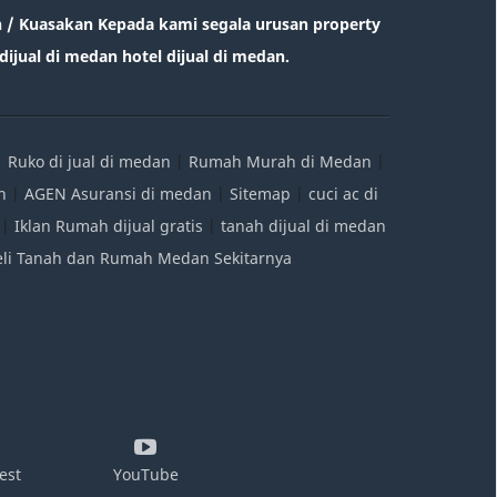
/ Kuasakan Kepada kami segala urusan property
ijual di medan hotel dijual di medan.
|
Ruko di jual di medan
|
Rumah Murah di Medan
|
n
|
AGEN Asuransi di medan
|
Sitemap
|
cuci ac di
|
Iklan Rumah dijual gratis
|
tanah dijual di medan
Beli Tanah dan Rumah Medan Sekitarnya
est
YouTube