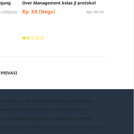
njung
Over Management kelas jl protokol
Rp. XX (Nego)
 200Juta
Rp. XX M
 PRIVASI
al rumah,rumah minimalis terbaru,perumahan
h mewah minimalis,harga rumah,perumahan
 rumah,website jual beli rumah,harga rumah
a rumah subsidi 2019,bangunan rumah,iklan rumah,