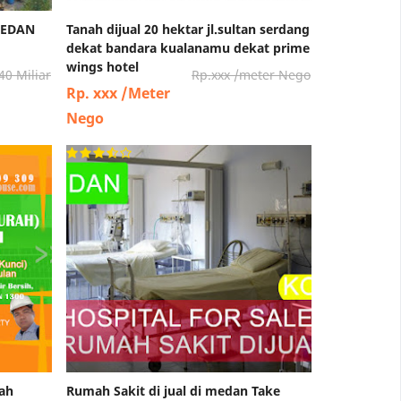
MEDAN
Tanah dijual 20 hektar jl.sultan serdang
dekat bandara kualanamu dekat prime
wings hotel
40 Miliar
Rp.xxx /meter Nego
Rp. xxx /Meter
Nego
tah
Rumah Sakit di jual di medan Take