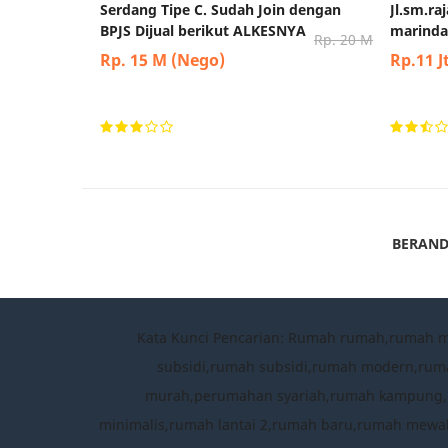
Serdang Tipe C. Sudah Join dengan
Jl.sm.r
BPJS Dijual berikut ALKESNYA
marindal
Rp. 20 M
Rp. 15 M (Nego)
Rp.11 J
BERAN
Kata Kunci Pencarian: Rumah rumah,rumah 
subsidi,rumah subsidi,rumah modern,rum
murah,perumahan syariah,rumah kampung,per
minimalis,rumah lantai 2,rumah baru,rumah mewah