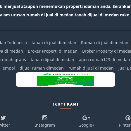
k menjual ataupun menemukan properti idaman anda. Serahkan 
lam urusan rumah di jual di medan tanah dijual di medan ruko d
edan Indonesia
|
tanah di jual di medan
|
Rumah di jual di medan
ya di medan
|
Broker Properti di medan
|
Broker Property di meda
 rumah gratis
|
tanah dijual di medan
|
agen rumah123 di medan
|
lempol
|
dijual rumah dimedan
|
rumah dijual di medan
|
Jual 
IKUTI KAMI
witter
Instagram
Google+
Pinter