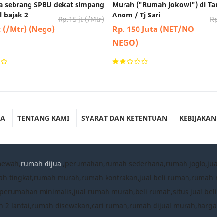
aja sebrang SPBU dekat simpang
Murah ("Rumah Jokowi") di Ta
 bajak 2
Anom / Tj Sari
Rp.15 jt (/Mtr)
Rp
t (/Mtr) (Nego)
Rp. 150 Juta (NET/NO
NEGO)
DA
TENTANG KAMI
SYARAT DAN KETENTUAN
KEBIJAKAN
mewah,
rumah dijual
,perumahan,rumah sederhana,rumah joglo,ju
ah tingkat,rumah murah,rumah kontrakan,jual beli rumah,ruma
umahan minimalis,jual rumah murah,beli rumah,situs jual beli
 2 lantai,rumah disewakan,cari rumah,rumah dijual murah,harg