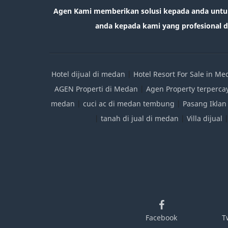
Agen Kami memberikan solusi kepada anda untu
anda kepada kami yang profesional da
Hotel dijual di medan
|
Hotel Resort For Sale in M
AGEN Properti di Medan
|
Agen Property terperca
medan
|
cuci ac di medan tembung
|
Pasang Iklan
|
tanah di jual di medan
|
Villa dijual
Facebook
T