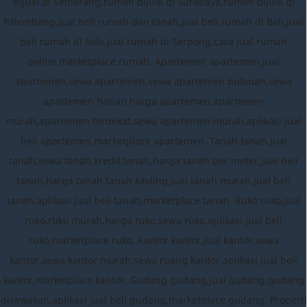
dijual di Semarang,rumah dijual di Surabaya,rumah dijual di
Palembang,jual beli rumah dan tanah,jual beli rumah di Bali,jual
beli rumah di Solo,jual rumah di Serpong,cara jual rumah
online,marketplace rumah. Apartemen apartemen,jual
apartemen,sewa apartemen,sewa apartemen bulanan,sewa
apartemen harian,harga apartemen,apartemen
murah,apartemen terdekat,sewa apartemen murah,aplikasi jual
beli apartemen,marketplace apartemen. Tanah tanah,jual
tanah,sewa tanah,kredit tanah,harga tanah per meter,jual beli
tanah,harga tanah,tanah kavling,jual tanah murah,jual beli
tanah,aplikasi jual beli tanah,marketplace tanah. Ruko ruko,jual
ruko,ruko murah,harga ruko,sewa ruko,aplikasi jual beli
ruko,marketplace ruko. Kantor kantor,jual kantor,sewa
kantor,sewa kantor murah,sewa ruang kantor,aplikasi jual beli
kantor,marketplace kantor. Gudang gudang,jual gudang,gudang
disewakan,aplikasi jual beli gudang,marketplace gudang. Properti