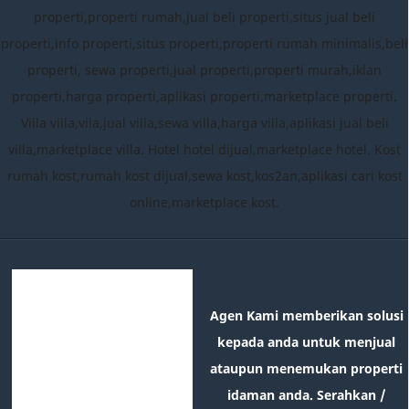
properti,properti rumah,jual beli properti,situs jual beli
properti,info properti,situs properti,properti rumah minimalis,beli
properti, sewa properti,jual properti,properti murah,iklan
properti,harga properti,aplikasi properti,marketplace properti.
Villa villa,vila,jual villa,sewa villa,harga villa,aplikasi jual beli
villa,marketplace villa. Hotel hotel dijual,marketplace hotel. Kost
rumah kost,rumah kost dijual,sewa kost,kos2an,aplikasi cari kost
online,marketplace kost.
Agen Kami memberikan solusi
kepada anda untuk menjual
ataupun menemukan properti
idaman anda. Serahkan /