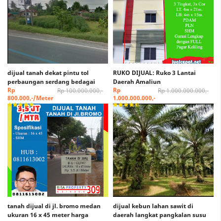
dijual tanah dekat pintu tol
RUKO DIJUAL: Ruko 3 Lantai
perbaungan serdang bedagai
Daerah Amaliun
Rp
Rp
Rp 100.000.000,-
Rp 1.000.000.000,-
800.000,-/Meter
1.000.000.000,-
tanah dijual di jl. bromo medan
dijual kebun lahan sawit di
ukuran 16 x 45 meter harga
daerah langkat pangkalan susu