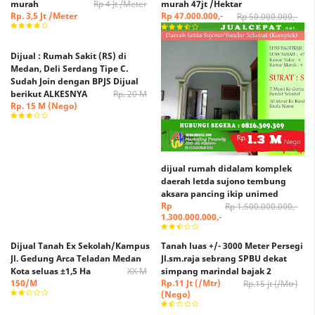
murah
Rp 4 Jt /Meter
murah 47jt /Hektar
Rp. 3,5 Jt /Meter
Rp 47.000.000,-
Rp 50.000.000,-
Dijual : Rumah Sakit (RS) di
Medan, Deli Serdang Tipe C.
Sudah Join dengan BPJS Dijual
berikut ALKESNYA
Rp. 20 M
Rp. 15 M (Nego)
dijual rumah didalam komplek
daerah letda sujono tembung
aksara pancing ikip unimed
Rp
Rp 1.500.000.000,-
1.300.000.000,-
Dijual Tanah Ex Sekolah/Kampus
Tanah luas +/- 3000 Meter Persegi
Jl. Gedung Arca Teladan Medan
Jl.sm.raja sebrang SPBU dekat
Kota seluas ±1,5 Ha
XX M
simpang marindal bajak 2
150/M
Rp.11 Jt (/Mtr)
Rp.15 jt (/Mtr)
(Nego)