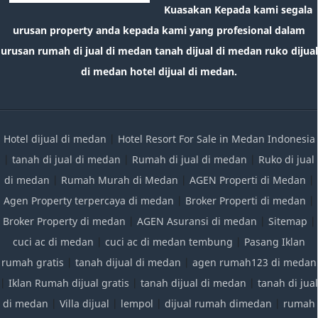
Kuasakan Kepada kami segala
urusan property anda kepada kami yang profesional dalam
urusan rumah di jual di medan tanah dijual di medan ruko dijual
di medan hotel dijual di medan.
Hotel dijual di medan
|
Hotel Resort For Sale in Medan Indonesia
|
tanah di jual di medan
|
Rumah di jual di medan
|
Ruko di jual
di medan
|
Rumah Murah di Medan
|
AGEN Properti di Medan
|
Agen Property terpercaya di medan
|
Broker Properti di medan
|
Broker Property di medan
|
AGEN Asuransi di medan
|
Sitemap
|
cuci ac di medan
|
cuci ac di medan tembung
|
Pasang Iklan
rumah gratis
|
tanah dijual di medan
|
agen rumah123 di medan
|
Iklan Rumah dijual gratis
|
tanah dijual di medan
|
tanah di jual
di medan
|
Villa dijual
|
lempol
|
dijual rumah dimedan
|
rumah