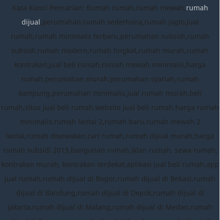
Kata Kunci Pencarian: Rumah rumah,rumah mewah,
rumah
dijual
,perumahan,rumah sederhana,rumah joglo,jual
rumah,rumah minimalis terbaru,perumahan subsidi,rumah
subsidi,rumah modern,rumah tingkat,rumah murah,rumah
kontrakan,jual beli rumah,rumah mewah minimalis,harga
rumah,perumahan murah,perumahan syariah,rumah
kampung,perumahan minimalis,jual rumah murah,beli
rumah,situs jual beli rumah,website jual beli rumah,harga rumah
minimalis,rumah lantai 2,rumah baru,rumah mewah 2
lantai,rumah disewakan,cari rumah,rumah dijual murah,harga
rumah subsidi 2019,bangunan rumah,iklan rumah, sewa rumah,
kontrakan murah, kontrakan terdekat,aplikasi jual beli rumah,app
jual rumah,rumah dijual di Bogor,rumah dijual di Bekasi,rumah
dijual di Bandung,rumah dijual di Depok,rumah dijual di
Jakarta,rumah dijual di Malang,rumah dijual di Medan,rumah