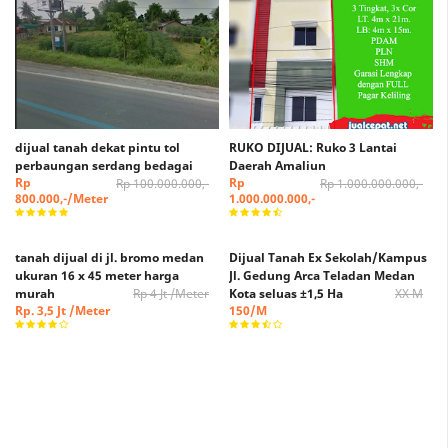
dijual tanah dekat pintu tol
RUKO DIJUAL: Ruko 3 Lantai
perbaungan serdang bedagai
Daerah Amaliun
Rp
Rp
Rp 100.000.000,-
Rp 1.000.000.000,-
800.000,-/Meter
1.000.000.000,-
tanah dijual di jl. bromo medan
Dijual Tanah Ex Sekolah/Kampus
ukuran 16 x 45 meter harga
Jl. Gedung Arca Teladan Medan
murah
Rp 4 Jt /Meter
Kota seluas ±1,5 Ha
XX M
Rp. 3,5 Jt /Meter
150/M