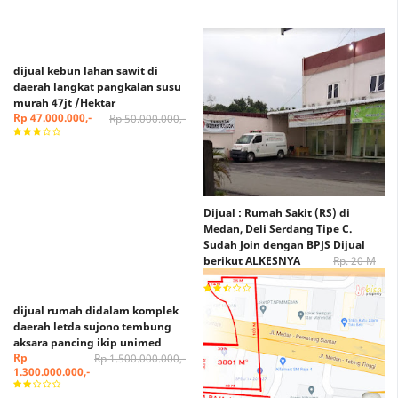
dijual kebun lahan sawit di
daerah langkat pangkalan susu
murah 47jt /Hektar
Rp 47.000.000,-
Rp 50.000.000,-
Dijual : Rumah Sakit (RS) di
Medan, Deli Serdang Tipe C.
Sudah Join dengan BPJS Dijual
berikut ALKESNYA
Rp. 20 M
Rp. 15 M (Nego)
dijual rumah didalam komplek
daerah letda sujono tembung
aksara pancing ikip unimed
Rp
Rp 1.500.000.000,-
1.300.000.000,-