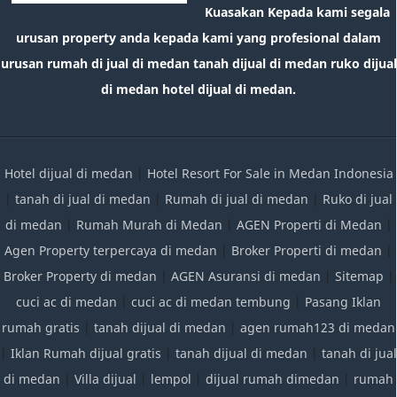
Kuasakan Kepada kami segala
urusan property anda kepada kami yang profesional dalam
urusan rumah di jual di medan tanah dijual di medan ruko dijual
di medan hotel dijual di medan.
Hotel dijual di medan
|
Hotel Resort For Sale in Medan Indonesia
|
tanah di jual di medan
|
Rumah di jual di medan
|
Ruko di jual
di medan
|
Rumah Murah di Medan
|
AGEN Properti di Medan
|
Agen Property terpercaya di medan
|
Broker Properti di medan
|
Broker Property di medan
|
AGEN Asuransi di medan
|
Sitemap
|
cuci ac di medan
|
cuci ac di medan tembung
|
Pasang Iklan
rumah gratis
|
tanah dijual di medan
|
agen rumah123 di medan
|
Iklan Rumah dijual gratis
|
tanah dijual di medan
|
tanah di jual
di medan
|
Villa dijual
|
lempol
|
dijual rumah dimedan
|
rumah