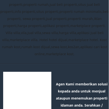
properti,properti rumah,jual beli properti,situs jual beli
properti,info properti,situs properti,properti rumah minimalis,beli
properti, sewa properti,jual properti,properti murah,iklan
properti,harga properti,aplikasi properti,marketplace properti.
Villa villa,vila,jual villa,sewa villa,harga villa,aplikasi jual beli
villa,marketplace villa. Hotel hotel dijual,marketplace hotel. Kost
rumah kost,rumah kost dijual,sewa kost,kos2an,aplikasi cari kost
online,marketplace kost.
Agen Kami memberikan solusi
kepada anda untuk menjual
ataupun menemukan properti
idaman anda. Serahkan /