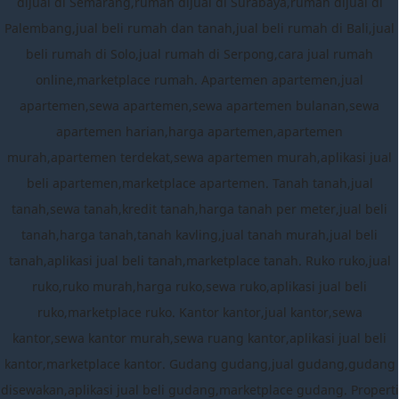
dijual di Semarang,rumah dijual di Surabaya,rumah dijual di
Palembang,jual beli rumah dan tanah,jual beli rumah di Bali,jual
beli rumah di Solo,jual rumah di Serpong,cara jual rumah
online,marketplace rumah. Apartemen apartemen,jual
apartemen,sewa apartemen,sewa apartemen bulanan,sewa
apartemen harian,harga apartemen,apartemen
murah,apartemen terdekat,sewa apartemen murah,aplikasi jual
beli apartemen,marketplace apartemen. Tanah tanah,jual
tanah,sewa tanah,kredit tanah,harga tanah per meter,jual beli
tanah,harga tanah,tanah kavling,jual tanah murah,jual beli
tanah,aplikasi jual beli tanah,marketplace tanah. Ruko ruko,jual
ruko,ruko murah,harga ruko,sewa ruko,aplikasi jual beli
ruko,marketplace ruko. Kantor kantor,jual kantor,sewa
kantor,sewa kantor murah,sewa ruang kantor,aplikasi jual beli
kantor,marketplace kantor. Gudang gudang,jual gudang,gudang
disewakan,aplikasi jual beli gudang,marketplace gudang. Properti