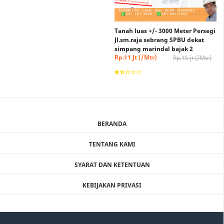
Tanah luas +/- 3000 Meter Persegi
Jl.sm.raja sebrang SPBU dekat
simpang marindal bajak 2
Rp.11 Jt (/Mtr)
Rp.15 jt (/Mtr)
(Nego)
BERANDA
TENTANG KAMI
SYARAT DAN KETENTUAN
KEBIJAKAN PRIVASI