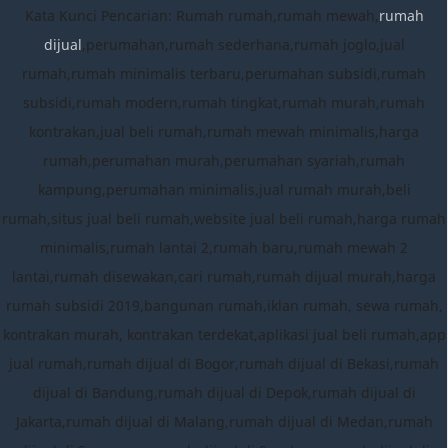
Kata Kunci Pencarian: Rumah rumah,rumah mewah,
rumah
dijual
,perumahan,rumah sederhana,rumah joglo,jual
rumah,rumah minimalis terbaru,perumahan subsidi,rumah
subsidi,rumah modern,rumah tingkat,rumah murah,rumah
kontrakan,jual beli rumah,rumah mewah minimalis,harga
rumah,perumahan murah,perumahan syariah,rumah
kampung,perumahan minimalis,jual rumah murah,beli
rumah,situs jual beli rumah,website jual beli rumah,harga rumah
minimalis,rumah lantai 2,rumah baru,rumah mewah 2
lantai,rumah disewakan,cari rumah,rumah dijual murah,harga
rumah subsidi 2019,bangunan rumah,iklan rumah, sewa rumah,
kontrakan murah, kontrakan terdekat,aplikasi jual beli rumah,app
jual rumah,rumah dijual di Bogor,rumah dijual di Bekasi,rumah
dijual di Bandung,rumah dijual di Depok,rumah dijual di
Jakarta,rumah dijual di Malang,rumah dijual di Medan,rumah