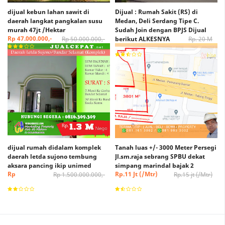
dijual kebun lahan sawit di
Dijual : Rumah Sakit (RS) di
daerah langkat pangkalan susu
Medan, Deli Serdang Tipe C.
murah 47jt /Hektar
Sudah Join dengan BPJS Dijual
Rp 47.000.000,-
Rp 50.000.000,-
berikut ALKESNYA
Rp. 20 M
Rp. 15 M (Nego)
dijual rumah didalam komplek
Tanah luas +/- 3000 Meter Persegi
daerah letda sujono tembung
Jl.sm.raja sebrang SPBU dekat
aksara pancing ikip unimed
simpang marindal bajak 2
Rp
Rp.11 Jt (/Mtr)
Rp 1.500.000.000,-
Rp.15 jt (/Mtr)
1.300.000.000,-
(Nego)