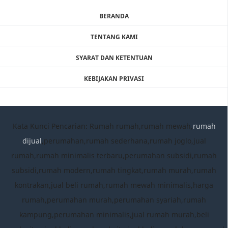
BERANDA
TENTANG KAMI
SYARAT DAN KETENTUAN
KEBIJAKAN PRIVASI
Kata Kunci Pencarian: Rumah rumah,rumah mewah,
rumah
dijual
,perumahan,rumah sederhana,rumah joglo,jual
rumah,rumah minimalis terbaru,perumahan subsidi,rumah
subsidi,rumah modern,rumah tingkat,rumah murah,rumah
kontrakan,jual beli rumah,rumah mewah minimalis,harga
rumah,perumahan murah,perumahan syariah,rumah
kampung,perumahan minimalis,jual rumah murah,beli