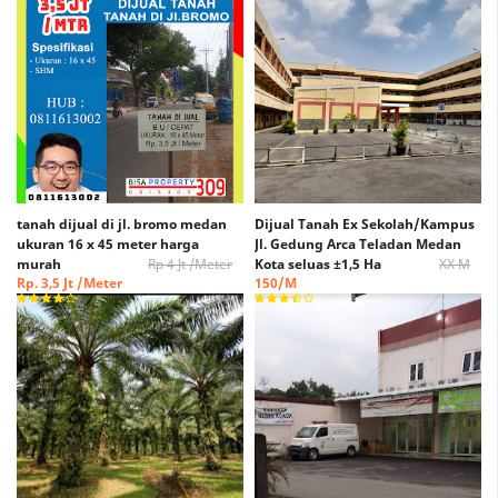
tanah dijual di jl. bromo medan
Dijual Tanah Ex Sekolah/Kampus
ukuran 16 x 45 meter harga
Jl. Gedung Arca Teladan Medan
murah
Rp 4 Jt /Meter
Kota seluas ±1,5 Ha
XX M
Rp. 3,5 Jt /Meter
150/M