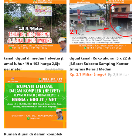
tanah dijual di medan helvetia jl.
dijual tanah Ruko ukuran 5 x 22 di
amal luhur 19 x 103 harga 2,8jt
jl.Gatot Subroto Samping Kantor
per meter
Rp 3 Jt /Mtr
Imigrasi Kelas I Medan
Rp. 2,8 jt/meter (nego)
Rp. 2,1 Miliar (nego)
Rp 2,5 Miliar
Rumah dijual di dalam komplek