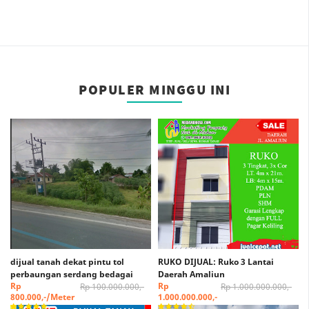
POPULER MINGGU INI
dijual tanah dekat pintu tol
RUKO DIJUAL: Ruko 3 Lantai
perbaungan serdang bedagai
Daerah Amaliun
Rp
Rp
Rp 100.000.000,-
Rp 1.000.000.000,-
800.000,-/Meter
1.000.000.000,-