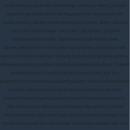
tanah,sewa tanah,kredit tanah,harga tanah per meter,jual beli
tanah,harga tanah,tanah kavling,jual tanah murah,jual beli
tanah,aplikasi jual beli tanah,marketplace tanah. Ruko ruko,jual
ruko,ruko murah,harga ruko,sewa ruko,aplikasi jual beli
ruko,marketplace ruko. Kantor kantor,jual kantor,sewa
kantor,sewa kantor murah,sewa ruang kantor,aplikasi jual beli
kantor,marketplace kantor. Gudang gudang,jual gudang,gudang
disewakan,aplikasi jual beli gudang,marketplace gudang. Properti
properti,properti rumah,jual beli properti,situs jual beli
properti,info properti,situs properti,properti rumah minimalis,beli
properti, sewa properti,jual properti,properti murah,iklan
properti,harga properti,aplikasi properti,marketplace properti.
Villa villa,vila,jual villa,sewa villa,harga villa,aplikasi jual beli
villa,marketplace villa. Hotel hotel dijual,marketplace hotel. Kost
rumah kost,rumah kost dijual,sewa kost,kos2an,aplikasi cari kost