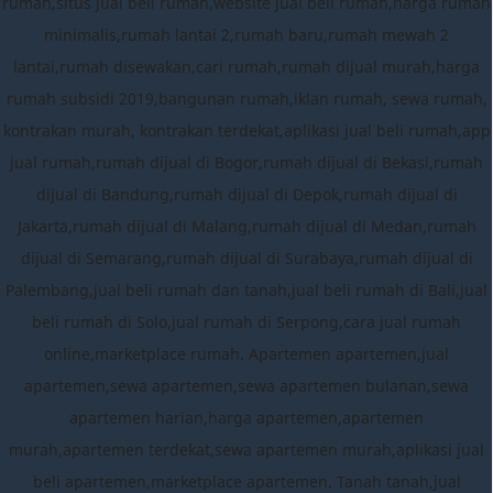
rumah,situs jual beli rumah,website jual beli rumah,harga rumah
minimalis,rumah lantai 2,rumah baru,rumah mewah 2
lantai,rumah disewakan,cari rumah,rumah dijual murah,harga
rumah subsidi 2019,bangunan rumah,iklan rumah, sewa rumah,
kontrakan murah, kontrakan terdekat,aplikasi jual beli rumah,app
jual rumah,rumah dijual di Bogor,rumah dijual di Bekasi,rumah
dijual di Bandung,rumah dijual di Depok,rumah dijual di
Jakarta,rumah dijual di Malang,rumah dijual di Medan,rumah
dijual di Semarang,rumah dijual di Surabaya,rumah dijual di
Palembang,jual beli rumah dan tanah,jual beli rumah di Bali,jual
beli rumah di Solo,jual rumah di Serpong,cara jual rumah
online,marketplace rumah. Apartemen apartemen,jual
apartemen,sewa apartemen,sewa apartemen bulanan,sewa
apartemen harian,harga apartemen,apartemen
murah,apartemen terdekat,sewa apartemen murah,aplikasi jual
beli apartemen,marketplace apartemen. Tanah tanah,jual