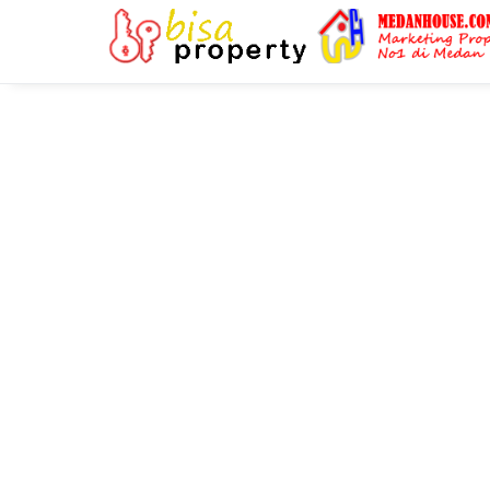
-->
medanhouse.com - Bantu Jual/Beli Rumah / Tanah - Agency Properti di Medan: dijual 8 unit ruko di jl.sm.raja medan