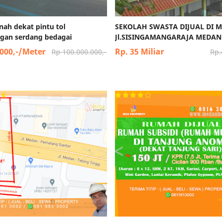
anah dekat pintu tol
SEKOLAH SWASTA DIJUAL DI 
gan serdang bedagai
Jl.SISINGAMANGARAJA MEDAN
.000,-/Meter
Rp. 35 Miliar
Rp 100.000.000,-
Rp.