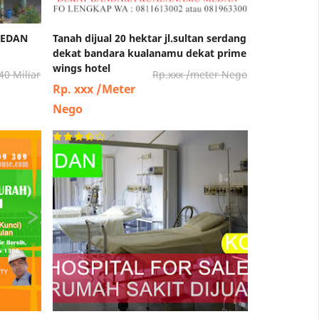
MEDAN
Tanah dijual 20 hektar jl.sultan serdang
dekat bandara kualanamu dekat prime
wings hotel
40 Miliar
Rp.xxx /meter Nego
Rp. xxx /Meter
Nego