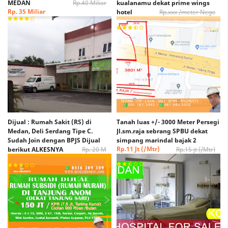
MEDAN
Rp.40 Miliar
kualanamu dekat prime wings
Rp. 35 Miliar
hotel
Rp.xxx /meter Nego
Rp. xxx /Meter Nego
Dijual : Rumah Sakit (RS) di
Tanah luas +/- 3000 Meter Persegi
Medan, Deli Serdang Tipe C.
Jl.sm.raja sebrang SPBU dekat
Sudah Join dengan BPJS Dijual
simpang marindal bajak 2
Rp.11 Jt (/Mtr)
berikut ALKESNYA
Rp. 20 M
Rp.15 jt (/Mtr)
(Nego)
Rp. 15 M (Nego)