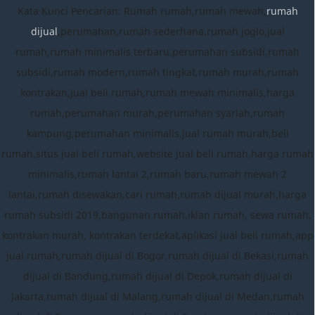
Kata Kunci Pencarian: Rumah rumah,rumah mewah,
rumah
dijual
,perumahan,rumah sederhana,rumah joglo,jual
rumah,rumah minimalis terbaru,perumahan subsidi,rumah
subsidi,rumah modern,rumah tingkat,rumah murah,rumah
kontrakan,jual beli rumah,rumah mewah minimalis,harga
rumah,perumahan murah,perumahan syariah,rumah
kampung,perumahan minimalis,jual rumah murah,beli
rumah,situs jual beli rumah,website jual beli rumah,harga rumah
minimalis,rumah lantai 2,rumah baru,rumah mewah 2
lantai,rumah disewakan,cari rumah,rumah dijual murah,harga
rumah subsidi 2019,bangunan rumah,iklan rumah, sewa rumah,
kontrakan murah, kontrakan terdekat,aplikasi jual beli rumah,app
jual rumah,rumah dijual di Bogor,rumah dijual di Bekasi,rumah
dijual di Bandung,rumah dijual di Depok,rumah dijual di
Jakarta,rumah dijual di Malang,rumah dijual di Medan,rumah