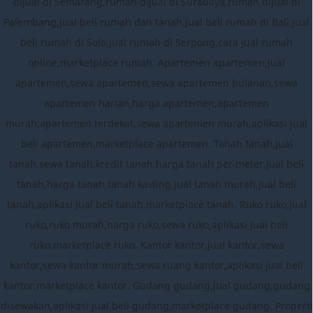
dijual di Semarang,rumah dijual di Surabaya,rumah dijual di
Palembang,jual beli rumah dan tanah,jual beli rumah di Bali,jual
beli rumah di Solo,jual rumah di Serpong,cara jual rumah
online,marketplace rumah. Apartemen apartemen,jual
apartemen,sewa apartemen,sewa apartemen bulanan,sewa
apartemen harian,harga apartemen,apartemen
murah,apartemen terdekat,sewa apartemen murah,aplikasi jual
beli apartemen,marketplace apartemen. Tanah tanah,jual
tanah,sewa tanah,kredit tanah,harga tanah per meter,jual beli
tanah,harga tanah,tanah kavling,jual tanah murah,jual beli
tanah,aplikasi jual beli tanah,marketplace tanah. Ruko ruko,jual
ruko,ruko murah,harga ruko,sewa ruko,aplikasi jual beli
ruko,marketplace ruko. Kantor kantor,jual kantor,sewa
kantor,sewa kantor murah,sewa ruang kantor,aplikasi jual beli
kantor,marketplace kantor. Gudang gudang,jual gudang,gudang
disewakan,aplikasi jual beli gudang,marketplace gudang. Properti