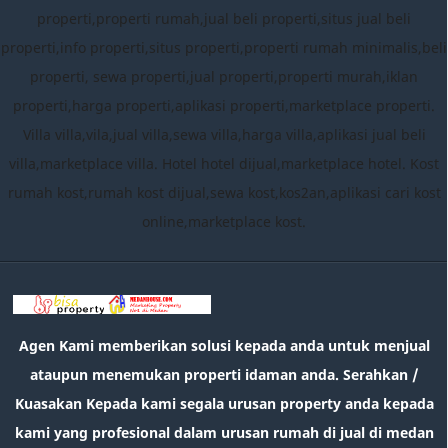
properti,properti rumah,jual beli properti,situs jual beli
properti,info properti,situs properti,properti rumah minimalis,beli
properti, sewa properti,jual properti,properti murah,iklan
properti,harga properti,aplikasi properti,marketplace properti.
Villa villa,vila,jual villa,sewa villa,harga villa,aplikasi jual beli
villa,marketplace villa. Hotel hotel dijual,marketplace hotel. Kost
rumah kost,rumah kost dijual,sewa kost,kos2an,aplikasi cari kost
online,marketplace kost.
Agen Kami memberikan solusi kepada anda untuk menjual
ataupun menemukan properti idaman anda. Serahkan /
Kuasakan Kepada kami segala urusan property anda kepada
kami yang profesional dalam urusan rumah di jual di medan