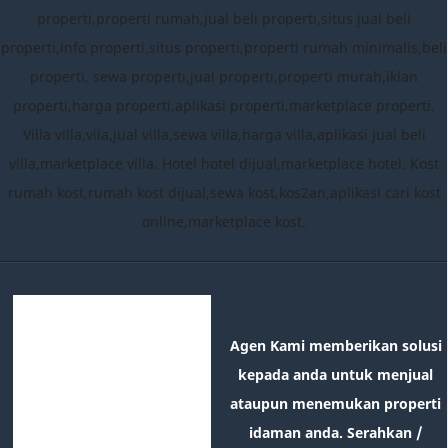
properti,properti rumah,jual beli properti,situs jual beli
properti,info properti,situs properti,properti rumah minimalis,beli
properti, sewa properti,jual properti,properti murah,iklan
properti,harga properti,aplikasi properti,marketplace properti.
Villa villa,vila,jual villa,sewa villa,harga villa,aplikasi jual beli
villa,marketplace villa. Hotel hotel dijual,marketplace hotel. Kost
rumah kost,rumah kost dijual,sewa kost,kos2an,aplikasi cari kost
online,marketplace kost.
Agen Kami memberikan solusi kepada anda untuk menjual
ataupun menemukan properti idaman anda. Serahkan /
Kuasakan Kepada kami segala urusan property anda kepada
kami yang profesional dalam urusan rumah di jual di medan