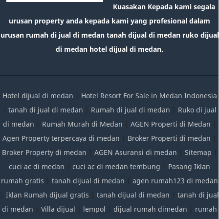
tanah dijual di medan ruko dijual di medan hotel dijual di
medan.
Hotel dijual di medan
|
Hotel Resort For Sale in Medan Indonesia
|
tanah di jual di medan
|
Rumah di jual di medan
|
Ruko di jual
di medan
|
Rumah Murah di Medan
|
AGEN Properti di Medan
|
Agen Property terpercaya di medan
|
Broker Properti di medan
|
Broker Property di medan
|
AGEN Asuransi di medan
|
Sitemap
|
cuci ac di medan
|
cuci ac di medan tembung
|
Pasang Iklan
rumah gratis
|
tanah dijual di medan
|
agen rumah123 di medan
|
Iklan Rumah dijual gratis
|
tanah dijual di medan
|
tanah di jual
di medan
|
Villa dijual
|
lempol
|
dijual rumah dimedan
|
rumah
dijual di medan
|
Jual Beli Tanah dan Rumah Medan Sekitarnya