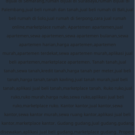
dijual di Semarang,rumah dijual di Surabaya,rumah dijual di
Palembang,jual beli rumah dan tanah,jual beli rumah di Bali,jual
beli rumah di Solo,jual rumah di Serpong,cara jual rumah
online,marketplace rumah. Apartemen apartemen,jual
apartemen,sewa apartemen,sewa apartemen bulanan,sewa
apartemen harian,harga apartemen,apartemen
murah,apartemen terdekat,sewa apartemen murah,aplikasi jual
beli apartemen,marketplace apartemen. Tanah tanah,jual
tanah,sewa tanah,kredit tanah,harga tanah per meter,jual beli
tanah,harga tanah,tanah kavling,jual tanah murah,jual beli
tanah,aplikasi jual beli tanah,marketplace tanah. Ruko ruko,jual
ruko,ruko murah,harga ruko,sewa ruko,aplikasi jual beli
ruko,marketplace ruko. Kantor kantor,jual kantor,sewa
kantor,sewa kantor murah,sewa ruang kantor,aplikasi jual beli
kantor,marketplace kantor. Gudang gudang,jual gudang,gudang
disewakan,aplikasi jual beli gudang,marketplace gudang. Properti