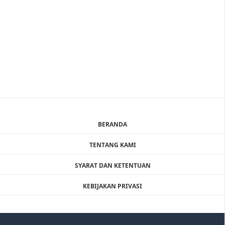
Tanah luas +/- 3000 Meter Persegi
TANAH DIJUAL: usaha kolam
Jl.sm.raja sebrang SPBU dekat
pancing sedang berjalan di
simpang marindal bajak 2
medan
Rp2.700.000.000,-
Rp.11 Jt (/Mtr)
Rp 2.500.000.000,-
Rp.15 jt (/Mtr)
(Nego)
BERANDA
TENTANG KAMI
SYARAT DAN KETENTUAN
KEBIJAKAN PRIVASI