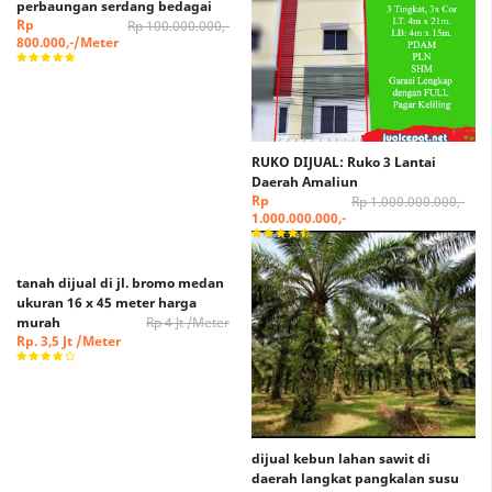
perbaungan serdang bedagai
Rp
Rp 100.000.000,-
800.000,-/Meter
RUKO DIJUAL: Ruko 3 Lantai
Daerah Amaliun
Rp
Rp 1.000.000.000,-
1.000.000.000,-
tanah dijual di jl. bromo medan
ukuran 16 x 45 meter harga
murah
Rp 4 Jt /Meter
Rp. 3,5 Jt /Meter
dijual kebun lahan sawit di
daerah langkat pangkalan susu