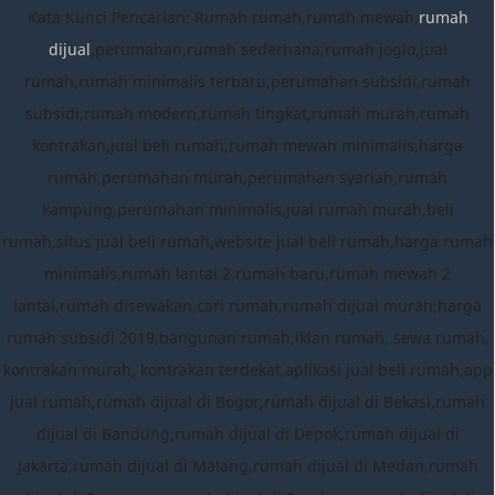
Kata Kunci Pencarian: Rumah rumah,rumah mewah,
rumah
dijual
,perumahan,rumah sederhana,rumah joglo,jual
rumah,rumah minimalis terbaru,perumahan subsidi,rumah
subsidi,rumah modern,rumah tingkat,rumah murah,rumah
kontrakan,jual beli rumah,rumah mewah minimalis,harga
rumah,perumahan murah,perumahan syariah,rumah
kampung,perumahan minimalis,jual rumah murah,beli
rumah,situs jual beli rumah,website jual beli rumah,harga rumah
minimalis,rumah lantai 2,rumah baru,rumah mewah 2
lantai,rumah disewakan,cari rumah,rumah dijual murah,harga
rumah subsidi 2019,bangunan rumah,iklan rumah, sewa rumah,
kontrakan murah, kontrakan terdekat,aplikasi jual beli rumah,app
jual rumah,rumah dijual di Bogor,rumah dijual di Bekasi,rumah
dijual di Bandung,rumah dijual di Depok,rumah dijual di
Jakarta,rumah dijual di Malang,rumah dijual di Medan,rumah