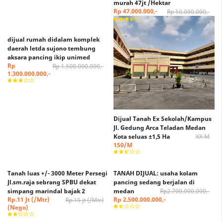
murah 47jt /Hektar
Rp 47.000.000,-
Rp 50.000.000,-
dijual rumah didalam komplek
daerah letda sujono tembung
aksara pancing ikip unimed
Rp
Rp 1.500.000.000,-
1.300.000.000,-
Dijual Tanah Ex Sekolah/Kampus
Jl. Gedung Arca Teladan Medan
Kota seluas ±1,5 Ha
XX M
150/M