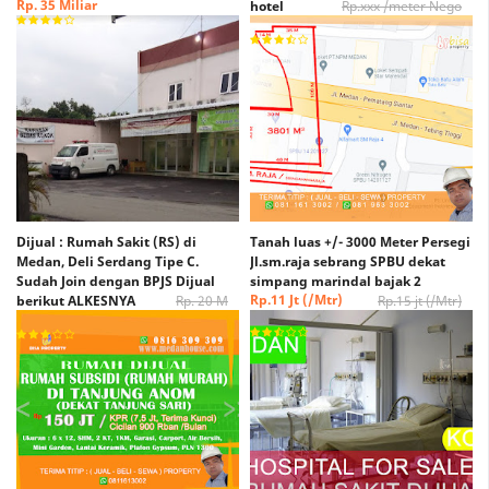
Rp. 35 Miliar
hotel
Rp.xxx /meter Nego
Rp. xxx /Meter Nego
Dijual : Rumah Sakit (RS) di
Tanah luas +/- 3000 Meter Persegi
Medan, Deli Serdang Tipe C.
Jl.sm.raja sebrang SPBU dekat
Sudah Join dengan BPJS Dijual
simpang marindal bajak 2
Rp.11 Jt (/Mtr)
berikut ALKESNYA
Rp. 20 M
Rp.15 jt (/Mtr)
(Nego)
Rp. 15 M (Nego)