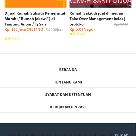
Dijual Rumah Subsidi Pemerintah
Rumah Sakit di jual di medan
Murah ("Rumah Jokowi") di
Take Over Management kelas jl
Tanjung Anom / Tj Sari
protokol
Rp. XX M
Rp. 150 Juta (NET/NO
Rp. XX (Nego)
Rp 200Juta
NEGO)
BERANDA
TENTANG KAMI
SYARAT DAN KETENTUAN
KEBIJAKAN PRIVASI
Kata Kunci Pencarian: Rumah rumah,rumah mewah,
rumah