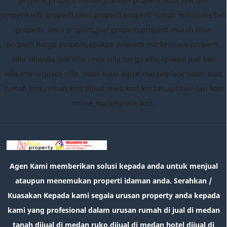
properti,properti rumah,jual beli properti,situs jual beli
properti,info properti,situs properti,properti rumah minimalis,beli
properti, sewa properti,jual properti,properti murah,iklan
properti,harga properti,aplikasi properti,marketplace properti.
Villa villa,vila,jual villa,sewa villa,harga villa,aplikasi jual beli
villa,marketplace villa. Hotel hotel dijual,marketplace hotel. Kost
rumah kost,rumah kost dijual,sewa kost,kos2an,aplikasi cari kost
online,marketplace kost.
Agen Kami memberikan solusi kepada anda untuk menjual
ataupun menemukan properti idaman anda. Serahkan /
Kuasakan Kepada kami segala urusan property anda kepada
kami yang profesional dalam urusan rumah di jual di medan
tanah dijual di medan ruko dijual di medan hotel dijual di