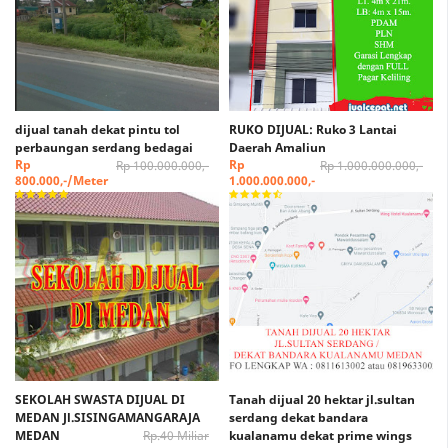
dijual tanah dekat pintu tol
RUKO DIJUAL: Ruko 3 Lantai
perbaungan serdang bedagai
Daerah Amaliun
Rp
Rp
Rp 100.000.000,-
Rp 1.000.000.000,-
800.000,-/Meter
1.000.000.000,-
SEKOLAH SWASTA DIJUAL DI
Tanah dijual 20 hektar jl.sultan
MEDAN Jl.SISINGAMANGARAJA
serdang dekat bandara
MEDAN
Rp.40 Miliar
kualanamu dekat prime wings