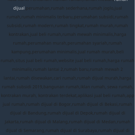
dijual
,perumahan,rumah sederhana,rumah joglo,jual
rumah,rumah minimalis terbaru,perumahan subsidi,rumah
subsidi,rumah modern,rumah tingkat,rumah murah,rumah
kontrakan,jual beli rumah,rumah mewah minimalis,harga
rumah,perumahan murah,perumahan syariah,rumah
kampung,perumahan minimalis,jual rumah murah,beli
rumah,situs jual beli rumah,website jual beli rumah,harga rumah
minimalis,rumah lantai 2,rumah baru,rumah mewah 2
lantai,rumah disewakan,cari rumah,rumah dijual murah,harga
rumah subsidi 2019,bangunan rumah,iklan rumah, sewa rumah,
kontrakan murah, kontrakan terdekat,aplikasi jual beli rumah,app
jual rumah,rumah dijual di Bogor,rumah dijual di Bekasi,rumah
dijual di Bandung,rumah dijual di Depok,rumah dijual di
Jakarta,rumah dijual di Malang,rumah dijual di Medan,rumah
dijual di Semarang,rumah dijual di Surabaya,rumah dijual di