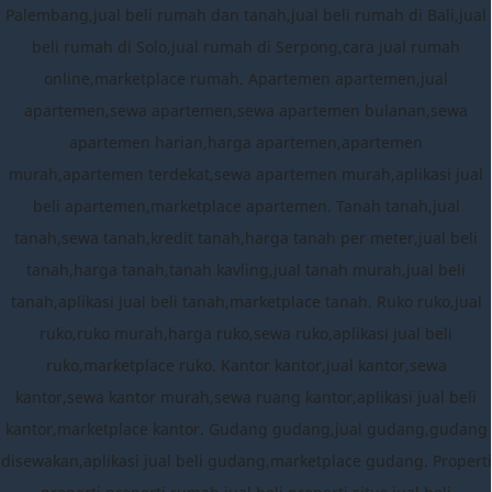
Palembang,jual beli rumah dan tanah,jual beli rumah di Bali,jual
beli rumah di Solo,jual rumah di Serpong,cara jual rumah
online,marketplace rumah. Apartemen apartemen,jual
apartemen,sewa apartemen,sewa apartemen bulanan,sewa
apartemen harian,harga apartemen,apartemen
murah,apartemen terdekat,sewa apartemen murah,aplikasi jual
beli apartemen,marketplace apartemen. Tanah tanah,jual
tanah,sewa tanah,kredit tanah,harga tanah per meter,jual beli
tanah,harga tanah,tanah kavling,jual tanah murah,jual beli
tanah,aplikasi jual beli tanah,marketplace tanah. Ruko ruko,jual
ruko,ruko murah,harga ruko,sewa ruko,aplikasi jual beli
ruko,marketplace ruko. Kantor kantor,jual kantor,sewa
kantor,sewa kantor murah,sewa ruang kantor,aplikasi jual beli
kantor,marketplace kantor. Gudang gudang,jual gudang,gudang
disewakan,aplikasi jual beli gudang,marketplace gudang. Properti