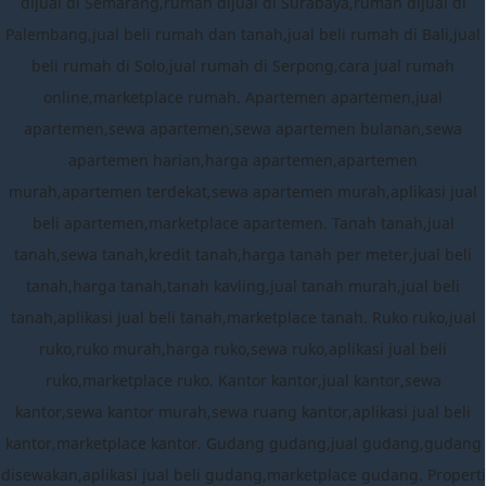
dijual di Semarang,rumah dijual di Surabaya,rumah dijual di
Palembang,jual beli rumah dan tanah,jual beli rumah di Bali,jual
beli rumah di Solo,jual rumah di Serpong,cara jual rumah
online,marketplace rumah. Apartemen apartemen,jual
apartemen,sewa apartemen,sewa apartemen bulanan,sewa
apartemen harian,harga apartemen,apartemen
murah,apartemen terdekat,sewa apartemen murah,aplikasi jual
beli apartemen,marketplace apartemen. Tanah tanah,jual
tanah,sewa tanah,kredit tanah,harga tanah per meter,jual beli
tanah,harga tanah,tanah kavling,jual tanah murah,jual beli
tanah,aplikasi jual beli tanah,marketplace tanah. Ruko ruko,jual
ruko,ruko murah,harga ruko,sewa ruko,aplikasi jual beli
ruko,marketplace ruko. Kantor kantor,jual kantor,sewa
kantor,sewa kantor murah,sewa ruang kantor,aplikasi jual beli
kantor,marketplace kantor. Gudang gudang,jual gudang,gudang
disewakan,aplikasi jual beli gudang,marketplace gudang. Properti