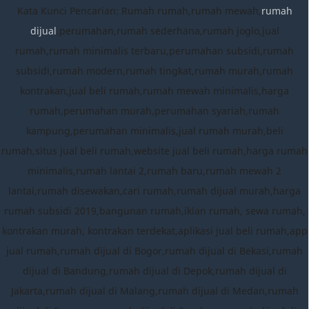
Kata Kunci Pencarian: Rumah rumah,rumah mewah,
rumah
dijual
,perumahan,rumah sederhana,rumah joglo,jual
rumah,rumah minimalis terbaru,perumahan subsidi,rumah
subsidi,rumah modern,rumah tingkat,rumah murah,rumah
kontrakan,jual beli rumah,rumah mewah minimalis,harga
rumah,perumahan murah,perumahan syariah,rumah
kampung,perumahan minimalis,jual rumah murah,beli
rumah,situs jual beli rumah,website jual beli rumah,harga rumah
minimalis,rumah lantai 2,rumah baru,rumah mewah 2
lantai,rumah disewakan,cari rumah,rumah dijual murah,harga
rumah subsidi 2019,bangunan rumah,iklan rumah, sewa rumah,
kontrakan murah, kontrakan terdekat,aplikasi jual beli rumah,app
jual rumah,rumah dijual di Bogor,rumah dijual di Bekasi,rumah
dijual di Bandung,rumah dijual di Depok,rumah dijual di
Jakarta,rumah dijual di Malang,rumah dijual di Medan,rumah