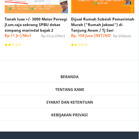
Tanah luas +/- 3000 Meter Persegi
Dijual Rumah Subsidi Pemerintah
Jl.sm.raja sebrang SPBU dekat
Murah ("Rumah Jokowi") di
simpang marindal bajak 2
Tanjung Anom / Tj Sari
Rp.11 Jt (/Mtr)
Rp. 150 Juta (NET/NO
Rp.15 jt (/Mtr)
Rp 200Juta
(Nego)
NEGO)
BERANDA
TENTANG KAMI
SYARAT DAN KETENTUAN
KEBIJAKAN PRIVASI