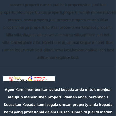
properti,properti rumah,jual beli properti,situs jual beli
properti,info properti,situs properti,properti rumah minimalis,beli
properti, sewa properti,jual properti,properti murah,iklan
properti,harga properti,aplikasi properti,marketplace properti.
Villa villa,vila,jual villa,sewa villa,harga villa,aplikasi jual beli
villa,marketplace villa. Hotel hotel dijual,marketplace hotel. Kost
rumah kost,rumah kost dijual,sewa kost,kos2an,aplikasi cari kost
online,marketplace kost.
Agen Kami memberikan solusi kepada anda untuk menjual
ataupun menemukan properti idaman anda. Serahkan /
Kuasakan Kepada kami segala urusan property anda kepada
kami yang profesional dalam urusan rumah di jual di medan