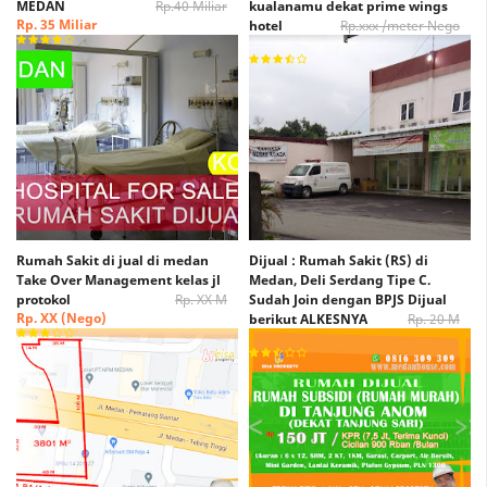
MEDAN
Rp.40 Miliar
kualanamu dekat prime wings
Rp. 35 Miliar
hotel
Rp.xxx /meter Nego
Rp. xxx /Meter Nego
Rumah Sakit di jual di medan
Dijual : Rumah Sakit (RS) di
Take Over Management kelas jl
Medan, Deli Serdang Tipe C.
protokol
Rp. XX M
Sudah Join dengan BPJS Dijual
Rp. XX (Nego)
berikut ALKESNYA
Rp. 20 M
Rp. 15 M (Nego)