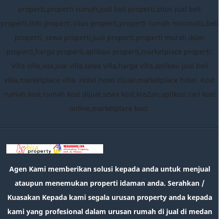
properti,properti rumah,jual beli properti,situs jual beli
properti,info properti,situs properti,properti rumah minimalis,beli
properti, sewa properti,jual properti,properti murah,iklan
properti,harga properti,aplikasi properti,marketplace properti.
Villa villa,vila,jual villa,sewa villa,harga villa,aplikasi jual beli
villa,marketplace villa. Hotel hotel dijual,marketplace hotel. Kost
rumah kost,rumah kost dijual,sewa kost,kos2an,aplikasi cari kost
online,marketplace kost.
Agen Kami memberikan solusi kepada anda untuk menjual
ataupun menemukan properti idaman anda. Serahkan /
Kuasakan Kepada kami segala urusan property anda kepada
kami yang profesional dalam urusan rumah di jual di medan