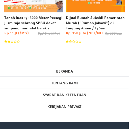
Tanah luas +/- 3000 Meter Persegi
Dijual Rumah Subsidi Pemerintah
Jl.sm.raja sebrang SPBU dekat
Murah ("Rumah Jokowi") di
simpang marindal bajak 2
Tanjung Anom / Tj Sari
Rp.11 Jt (/Mtr)
Rp. 150 Juta (NET/NO
Rp.15 jt (/Mtr)
Rp 200Juta
(Nego)
NEGO)
BERANDA
TENTANG KAMI
SYARAT DAN KETENTUAN
KEBIJAKAN PRIVASI