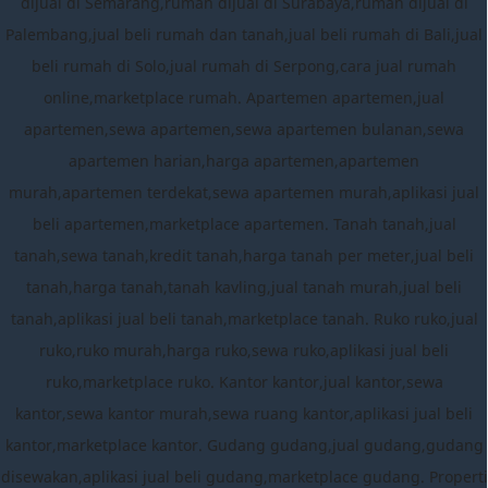
dijual di Semarang,rumah dijual di Surabaya,rumah dijual di
Palembang,jual beli rumah dan tanah,jual beli rumah di Bali,jual
beli rumah di Solo,jual rumah di Serpong,cara jual rumah
online,marketplace rumah. Apartemen apartemen,jual
apartemen,sewa apartemen,sewa apartemen bulanan,sewa
apartemen harian,harga apartemen,apartemen
murah,apartemen terdekat,sewa apartemen murah,aplikasi jual
beli apartemen,marketplace apartemen. Tanah tanah,jual
tanah,sewa tanah,kredit tanah,harga tanah per meter,jual beli
tanah,harga tanah,tanah kavling,jual tanah murah,jual beli
tanah,aplikasi jual beli tanah,marketplace tanah. Ruko ruko,jual
ruko,ruko murah,harga ruko,sewa ruko,aplikasi jual beli
ruko,marketplace ruko. Kantor kantor,jual kantor,sewa
kantor,sewa kantor murah,sewa ruang kantor,aplikasi jual beli
kantor,marketplace kantor. Gudang gudang,jual gudang,gudang
disewakan,aplikasi jual beli gudang,marketplace gudang. Properti