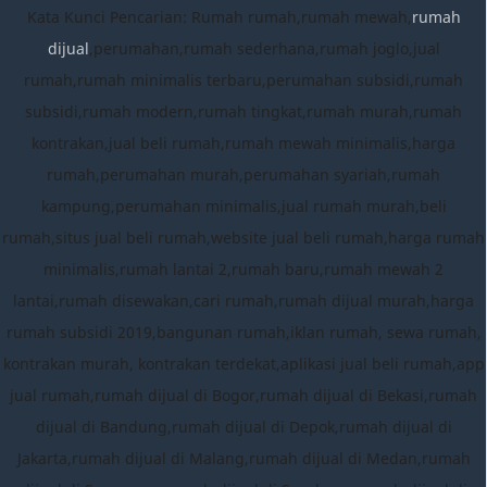
Kata Kunci Pencarian: Rumah rumah,rumah mewah,
rumah
dijual
,perumahan,rumah sederhana,rumah joglo,jual
rumah,rumah minimalis terbaru,perumahan subsidi,rumah
subsidi,rumah modern,rumah tingkat,rumah murah,rumah
kontrakan,jual beli rumah,rumah mewah minimalis,harga
rumah,perumahan murah,perumahan syariah,rumah
kampung,perumahan minimalis,jual rumah murah,beli
rumah,situs jual beli rumah,website jual beli rumah,harga rumah
minimalis,rumah lantai 2,rumah baru,rumah mewah 2
lantai,rumah disewakan,cari rumah,rumah dijual murah,harga
rumah subsidi 2019,bangunan rumah,iklan rumah, sewa rumah,
kontrakan murah, kontrakan terdekat,aplikasi jual beli rumah,app
jual rumah,rumah dijual di Bogor,rumah dijual di Bekasi,rumah
dijual di Bandung,rumah dijual di Depok,rumah dijual di
Jakarta,rumah dijual di Malang,rumah dijual di Medan,rumah