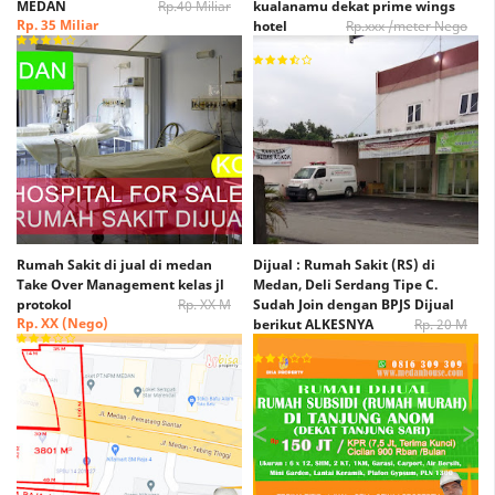
MEDAN
Rp.40 Miliar
kualanamu dekat prime wings
Rp. 35 Miliar
hotel
Rp.xxx /meter Nego
Rp. xxx /Meter Nego
Rumah Sakit di jual di medan
Dijual : Rumah Sakit (RS) di
Take Over Management kelas jl
Medan, Deli Serdang Tipe C.
protokol
Rp. XX M
Sudah Join dengan BPJS Dijual
Rp. XX (Nego)
berikut ALKESNYA
Rp. 20 M
Rp. 15 M (Nego)