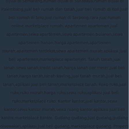
dijual di Semarang,rumah dijual di Surabaya,rumah dijual di
Palembang,jual beli rumah dan tanah,jual beli rumah di Bali,jual
beli rumah di Solo,jual rumah di Serpong,cara jual rumah
online,marketplace rumah. Apartemen apartemen,jual
apartemen,sewa apartemen,sewa apartemen bulanan,sewa
apartemen harian,harga apartemen,apartemen
murah,apartemen terdekat,sewa apartemen murah,aplikasi jual
beli apartemen,marketplace apartemen. Tanah tanah,jual
tanah,sewa tanah,kredit tanah,harga tanah per meter,jual beli
tanah,harga tanah,tanah kavling,jual tanah murah,jual beli
tanah,aplikasi jual beli tanah,marketplace tanah. Ruko ruko,jual
ruko,ruko murah,harga ruko,sewa ruko,aplikasi jual beli
ruko,marketplace ruko. Kantor kantor,jual kantor,sewa
kantor,sewa kantor murah,sewa ruang kantor,aplikasi jual beli
kantor,marketplace kantor. Gudang gudang,jual gudang,gudang
disewakan,aplikasi jual beli gudang,marketplace gudang. Properti