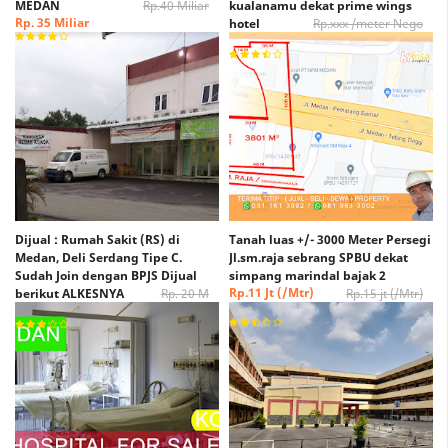
MEDAN
Rp.40 Miliar
kualanamu dekat prime wings
Rp. 35 Miliar
hotel
Rp.xxx /meter Nego
Rp. xxx /Meter Nego
Dijual : Rumah Sakit (RS) di
Tanah luas +/- 3000 Meter Persegi
Medan, Deli Serdang Tipe C.
Jl.sm.raja sebrang SPBU dekat
Sudah Join dengan BPJS Dijual
simpang marindal bajak 2
Rp.11 Jt (/Mtr)
berikut ALKESNYA
Rp. 20 M
Rp.15 jt (/Mtr)
(Nego)
Rp. 15 M (Nego)