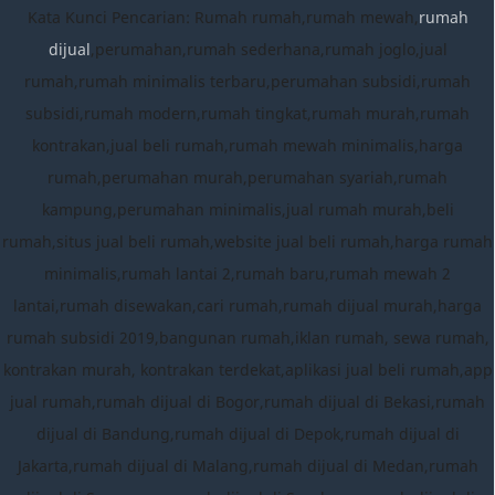
Kata Kunci Pencarian: Rumah rumah,rumah mewah,
rumah
dijual
,perumahan,rumah sederhana,rumah joglo,jual
rumah,rumah minimalis terbaru,perumahan subsidi,rumah
subsidi,rumah modern,rumah tingkat,rumah murah,rumah
kontrakan,jual beli rumah,rumah mewah minimalis,harga
rumah,perumahan murah,perumahan syariah,rumah
kampung,perumahan minimalis,jual rumah murah,beli
rumah,situs jual beli rumah,website jual beli rumah,harga rumah
minimalis,rumah lantai 2,rumah baru,rumah mewah 2
lantai,rumah disewakan,cari rumah,rumah dijual murah,harga
rumah subsidi 2019,bangunan rumah,iklan rumah, sewa rumah,
kontrakan murah, kontrakan terdekat,aplikasi jual beli rumah,app
jual rumah,rumah dijual di Bogor,rumah dijual di Bekasi,rumah
dijual di Bandung,rumah dijual di Depok,rumah dijual di
Jakarta,rumah dijual di Malang,rumah dijual di Medan,rumah