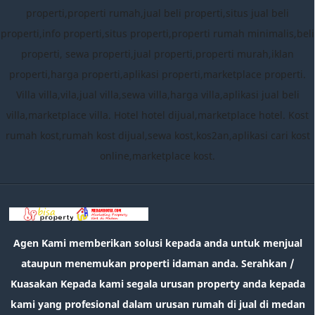
properti,properti rumah,jual beli properti,situs jual beli
properti,info properti,situs properti,properti rumah minimalis,beli
properti, sewa properti,jual properti,properti murah,iklan
properti,harga properti,aplikasi properti,marketplace properti.
Villa villa,vila,jual villa,sewa villa,harga villa,aplikasi jual beli
villa,marketplace villa. Hotel hotel dijual,marketplace hotel. Kost
rumah kost,rumah kost dijual,sewa kost,kos2an,aplikasi cari kost
online,marketplace kost.
Agen Kami memberikan solusi kepada anda untuk menjual
ataupun menemukan properti idaman anda. Serahkan /
Kuasakan Kepada kami segala urusan property anda kepada
kami yang profesional dalam urusan rumah di jual di medan