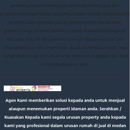
properti,properti rumah,jual beli properti,situs jual beli
properti,info properti,situs properti,properti rumah minimalis,beli
properti, sewa properti,jual properti,properti murah,iklan
properti,harga properti,aplikasi properti,marketplace properti.
Villa villa,vila,jual villa,sewa villa,harga villa,aplikasi jual beli
villa,marketplace villa. Hotel hotel dijual,marketplace hotel. Kost
rumah kost,rumah kost dijual,sewa kost,kos2an,aplikasi cari kost
online,marketplace kost.
Agen Kami memberikan solusi kepada anda untuk menjual
ataupun menemukan properti idaman anda. Serahkan /
Kuasakan Kepada kami segala urusan property anda kepada
kami yang profesional dalam urusan rumah di jual di medan