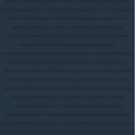
dijual di Semarang,rumah dijual di Surabaya,rumah dijual di
Palembang,jual beli rumah dan tanah,jual beli rumah di Bali,jual
beli rumah di Solo,jual rumah di Serpong,cara jual rumah
online,marketplace rumah. Apartemen apartemen,jual
apartemen,sewa apartemen,sewa apartemen bulanan,sewa
apartemen harian,harga apartemen,apartemen
murah,apartemen terdekat,sewa apartemen murah,aplikasi jual
beli apartemen,marketplace apartemen. Tanah tanah,jual
tanah,sewa tanah,kredit tanah,harga tanah per meter,jual beli
tanah,harga tanah,tanah kavling,jual tanah murah,jual beli
tanah,aplikasi jual beli tanah,marketplace tanah. Ruko ruko,jual
ruko,ruko murah,harga ruko,sewa ruko,aplikasi jual beli
ruko,marketplace ruko. Kantor kantor,jual kantor,sewa
kantor,sewa kantor murah,sewa ruang kantor,aplikasi jual beli
kantor,marketplace kantor. Gudang gudang,jual gudang,gudang
disewakan,aplikasi jual beli gudang,marketplace gudang. Properti