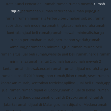
Kata Kunci Pencarian: Rumah rumah,rumah mewah,
rumah
dijual
,perumahan,rumah sederhana,rumah joglo,jual
rumah,rumah minimalis terbaru,perumahan subsidi,rumah
subsidi,rumah modern,rumah tingkat,rumah murah,rumah
kontrakan,jual beli rumah,rumah mewah minimalis,harga
rumah,perumahan murah,perumahan syariah,rumah
kampung,perumahan minimalis,jual rumah murah,beli
rumah,situs jual beli rumah,website jual beli rumah,harga rumah
minimalis,rumah lantai 2,rumah baru,rumah mewah 2
lantai,rumah disewakan,cari rumah,rumah dijual murah,harga
rumah subsidi 2019,bangunan rumah,iklan rumah, sewa rumah,
kontrakan murah, kontrakan terdekat,aplikasi jual beli rumah,app
jual rumah,rumah dijual di Bogor,rumah dijual di Bekasi,rumah
dijual di Bandung,rumah dijual di Depok,rumah dijual di
Jakarta,rumah dijual di Malang,rumah dijual di Medan,rumah