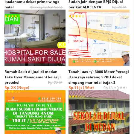
kualanamu dekat prime wings
Sudah Join dengan BPJS Dijual
hotel
Rp.xxx /meter Nego
berikut ALKESNYA
Rp. 20 M
Rp. xxx /Meter Nego
Rp. 15 M (Nego)
Rumah Sakit di jual di medan
Tanah luas +/- 3000 Meter Persegi
Take Over Management kelas jl
Jl.sm.raja sebrang SPBU dekat
protokol
Rp. XX M
simpang marindal bajak 2
Rp. XX (Nego)
Rp.11 Jt (/Mtr)
Rp.15 jt (/Mtr)
(Nego)