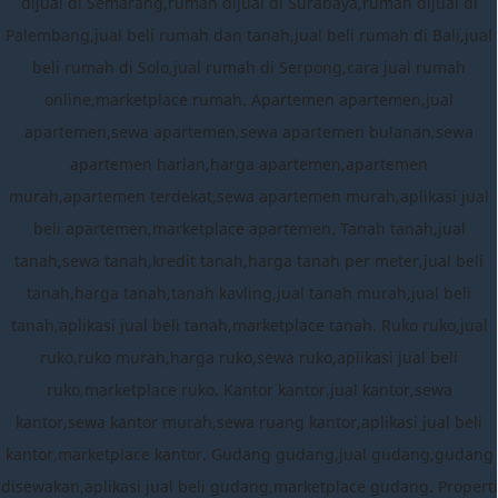
dijual di Semarang,rumah dijual di Surabaya,rumah dijual di
Palembang,jual beli rumah dan tanah,jual beli rumah di Bali,jual
beli rumah di Solo,jual rumah di Serpong,cara jual rumah
online,marketplace rumah. Apartemen apartemen,jual
apartemen,sewa apartemen,sewa apartemen bulanan,sewa
apartemen harian,harga apartemen,apartemen
murah,apartemen terdekat,sewa apartemen murah,aplikasi jual
beli apartemen,marketplace apartemen. Tanah tanah,jual
tanah,sewa tanah,kredit tanah,harga tanah per meter,jual beli
tanah,harga tanah,tanah kavling,jual tanah murah,jual beli
tanah,aplikasi jual beli tanah,marketplace tanah. Ruko ruko,jual
ruko,ruko murah,harga ruko,sewa ruko,aplikasi jual beli
ruko,marketplace ruko. Kantor kantor,jual kantor,sewa
kantor,sewa kantor murah,sewa ruang kantor,aplikasi jual beli
kantor,marketplace kantor. Gudang gudang,jual gudang,gudang
disewakan,aplikasi jual beli gudang,marketplace gudang. Properti