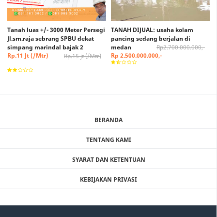
Tanah luas +/- 3000 Meter Persegi
TANAH DIJUAL: usaha kolam
Jl.sm.raja sebrang SPBU dekat
pancing sedang berjalan di
simpang marindal bajak 2
medan
Rp2.700.000.000,-
Rp.11 Jt (/Mtr)
Rp 2.500.000.000,-
Rp.15 jt (/Mtr)
(Nego)
BERANDA
TENTANG KAMI
SYARAT DAN KETENTUAN
KEBIJAKAN PRIVASI