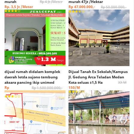
murah
Rp 4 Jt /Meter
murah 47jt /Hektar
Rp. 3,5 Jt /Meter
Rp 47.000.000,-
Rp 50.000.000,-
dijual rumah didalam komplek
Dijual Tanah Ex Sekolah/Kampus
daerah letda sujono tembung
Jl. Gedung Arca Teladan Medan
aksara pancing ikip unimed
Kota seluas ±1,5 Ha
XX M
Rp
150/M
Rp 1.500.000.000,-
1.300.000.000,-