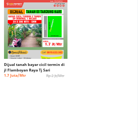
Dijual tanah bayar cicil termin di
jl Flamboyan Raya Tj Sari
1.7 Juta/Mtr
Rp 2 Jt/Mtr