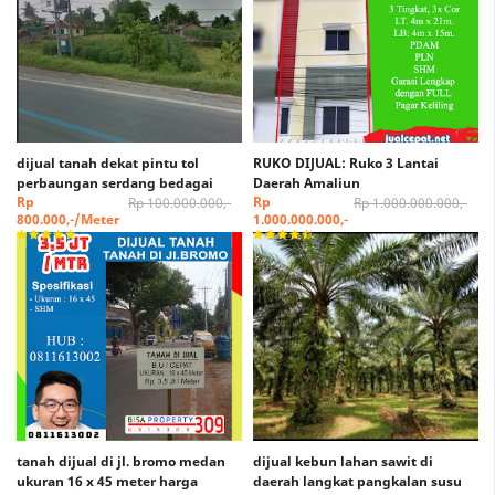
dijual tanah dekat pintu tol
RUKO DIJUAL: Ruko 3 Lantai
perbaungan serdang bedagai
Daerah Amaliun
Rp
Rp
Rp 100.000.000,-
Rp 1.000.000.000,-
800.000,-/Meter
1.000.000.000,-
tanah dijual di jl. bromo medan
dijual kebun lahan sawit di
ukuran 16 x 45 meter harga
daerah langkat pangkalan susu