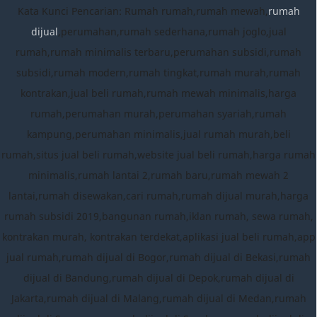
Kata Kunci Pencarian: Rumah rumah,rumah mewah,
rumah
dijual
,perumahan,rumah sederhana,rumah joglo,jual
rumah,rumah minimalis terbaru,perumahan subsidi,rumah
subsidi,rumah modern,rumah tingkat,rumah murah,rumah
kontrakan,jual beli rumah,rumah mewah minimalis,harga
rumah,perumahan murah,perumahan syariah,rumah
kampung,perumahan minimalis,jual rumah murah,beli
rumah,situs jual beli rumah,website jual beli rumah,harga rumah
minimalis,rumah lantai 2,rumah baru,rumah mewah 2
lantai,rumah disewakan,cari rumah,rumah dijual murah,harga
rumah subsidi 2019,bangunan rumah,iklan rumah, sewa rumah,
kontrakan murah, kontrakan terdekat,aplikasi jual beli rumah,app
jual rumah,rumah dijual di Bogor,rumah dijual di Bekasi,rumah
dijual di Bandung,rumah dijual di Depok,rumah dijual di
Jakarta,rumah dijual di Malang,rumah dijual di Medan,rumah