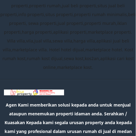
properti,properti rumah,jual beli properti,situs jual beli
properti,info properti,situs properti,properti rumah minimalis,beli
properti, sewa properti,jual properti,properti murah,iklan
properti,harga properti,aplikasi properti,marketplace properti.
Villa villa,vila,jual villa,sewa villa,harga villa,aplikasi jual beli
villa,marketplace villa. Hotel hotel dijual,marketplace hotel. Kost
rumah kost,rumah kost dijual,sewa kost,kos2an,aplikasi cari kost
online,marketplace kost.
Agen Kami memberikan solusi kepada anda untuk menjual
ataupun menemukan properti idaman anda. Serahkan /
Kuasakan Kepada kami segala urusan property anda kepada
kami yang profesional dalam urusan rumah di jual di medan