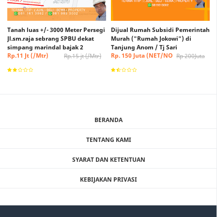
Tanah luas +/- 3000 Meter Persegi
Dijual Rumah Subsidi Pemerintah
Jl.sm.raja sebrang SPBU dekat
Murah ("Rumah Jokowi") di
simpang marindal bajak 2
Tanjung Anom / Tj Sari
Rp.11 Jt (/Mtr)
Rp. 150 Juta (NET/NO
Rp.15 jt (/Mtr)
Rp 200Juta
(Nego)
NEGO)
BERANDA
TENTANG KAMI
SYARAT DAN KETENTUAN
KEBIJAKAN PRIVASI