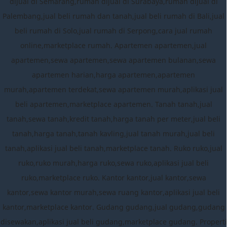
dijual di Semarang,rumah dijual di Surabaya,rumah dijual di
Palembang,jual beli rumah dan tanah,jual beli rumah di Bali,jual
beli rumah di Solo,jual rumah di Serpong,cara jual rumah
online,marketplace rumah. Apartemen apartemen,jual
apartemen,sewa apartemen,sewa apartemen bulanan,sewa
apartemen harian,harga apartemen,apartemen
murah,apartemen terdekat,sewa apartemen murah,aplikasi jual
beli apartemen,marketplace apartemen. Tanah tanah,jual
tanah,sewa tanah,kredit tanah,harga tanah per meter,jual beli
tanah,harga tanah,tanah kavling,jual tanah murah,jual beli
tanah,aplikasi jual beli tanah,marketplace tanah. Ruko ruko,jual
ruko,ruko murah,harga ruko,sewa ruko,aplikasi jual beli
ruko,marketplace ruko. Kantor kantor,jual kantor,sewa
kantor,sewa kantor murah,sewa ruang kantor,aplikasi jual beli
kantor,marketplace kantor. Gudang gudang,jual gudang,gudang
disewakan,aplikasi jual beli gudang,marketplace gudang. Properti