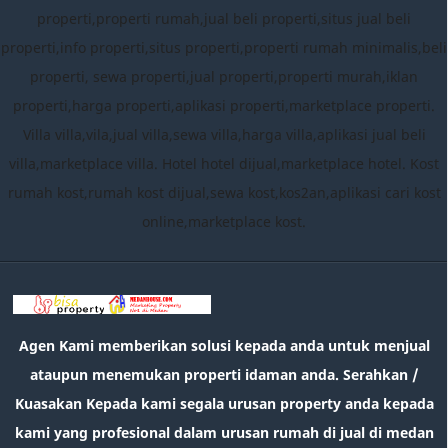
properti,properti rumah,jual beli properti,situs jual beli
properti,info properti,situs properti,properti rumah minimalis,beli
properti, sewa properti,jual properti,properti murah,iklan
properti,harga properti,aplikasi properti,marketplace properti.
Villa villa,vila,jual villa,sewa villa,harga villa,aplikasi jual beli
villa,marketplace villa. Hotel hotel dijual,marketplace hotel. Kost
rumah kost,rumah kost dijual,sewa kost,kos2an,aplikasi cari kost
online,marketplace kost.
Agen Kami memberikan solusi kepada anda untuk menjual
ataupun menemukan properti idaman anda. Serahkan /
Kuasakan Kepada kami segala urusan property anda kepada
kami yang profesional dalam urusan rumah di jual di medan