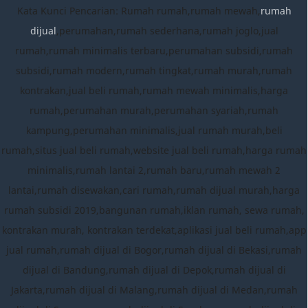
Kata Kunci Pencarian: Rumah rumah,rumah mewah,
rumah
dijual
,perumahan,rumah sederhana,rumah joglo,jual
rumah,rumah minimalis terbaru,perumahan subsidi,rumah
subsidi,rumah modern,rumah tingkat,rumah murah,rumah
kontrakan,jual beli rumah,rumah mewah minimalis,harga
rumah,perumahan murah,perumahan syariah,rumah
kampung,perumahan minimalis,jual rumah murah,beli
rumah,situs jual beli rumah,website jual beli rumah,harga rumah
minimalis,rumah lantai 2,rumah baru,rumah mewah 2
lantai,rumah disewakan,cari rumah,rumah dijual murah,harga
rumah subsidi 2019,bangunan rumah,iklan rumah, sewa rumah,
kontrakan murah, kontrakan terdekat,aplikasi jual beli rumah,app
jual rumah,rumah dijual di Bogor,rumah dijual di Bekasi,rumah
dijual di Bandung,rumah dijual di Depok,rumah dijual di
Jakarta,rumah dijual di Malang,rumah dijual di Medan,rumah