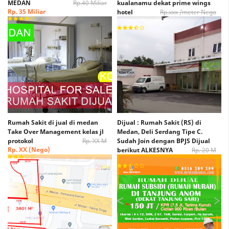
MEDAN
Rp.40 Miliar
kualanamu dekat prime wings
Rp. 35 Miliar
hotel
Rp.xxx /meter Nego
Rp. xxx /Meter Nego
Rumah Sakit di jual di medan
Dijual : Rumah Sakit (RS) di
Take Over Management kelas jl
Medan, Deli Serdang Tipe C.
protokol
Rp. XX M
Sudah Join dengan BPJS Dijual
Rp. XX (Nego)
berikut ALKESNYA
Rp. 20 M
Rp. 15 M (Nego)