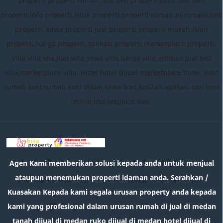
properti,properti rumah,jual beli properti,situs jual beli
properti,info properti,situs properti,properti rumah minimalis,beli
properti, sewa properti,jual properti,properti murah,iklan
properti,harga properti,aplikasi properti,marketplace properti.
Villa villa,vila,jual villa,sewa villa,harga villa,aplikasi jual beli
villa,marketplace villa. Hotel hotel dijual,marketplace hotel. Kost
rumah kost,rumah kost dijual,sewa kost,kos2an,aplikasi cari kost
online,marketplace kost.
Agen Kami memberikan solusi kepada anda untuk menjual
ataupun menemukan properti idaman anda. Serahkan /
Kuasakan Kepada kami segala urusan property anda kepada
kami yang profesional dalam urusan rumah di jual di medan
tanah dijual di medan ruko dijual di medan hotel dijual di