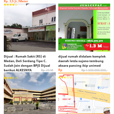
Rp. 3,5 Jt /Meter
Dijual : Rumah Sakit (RS) di
dijual rumah didalam komplek
Medan, Deli Serdang Tipe C.
daerah letda sujono tembung
Sudah Join dengan BPJS Dijual
aksara pancing ikip unimed
Rp
berikut ALKESNYA
Rp. 20 M
Rp 1.500.000.000,-
1.300.000.000,-
Rp. 15 M (Nego)