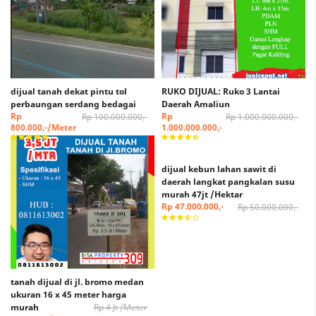
dijual tanah dekat pintu tol
RUKO DIJUAL: Ruko 3 Lantai
perbaungan serdang bedagai
Daerah Amaliun
Rp
Rp
Rp 100.000.000,-
Rp 1.000.000.000,-
800.000,-/Meter
1.000.000.000,-
dijual kebun lahan sawit di
daerah langkat pangkalan susu
murah 47jt /Hektar
Rp 47.000.000,-
Rp 50.000.000,-
tanah dijual di jl. bromo medan
ukuran 16 x 45 meter harga
murah
Rp 4 Jt /Meter