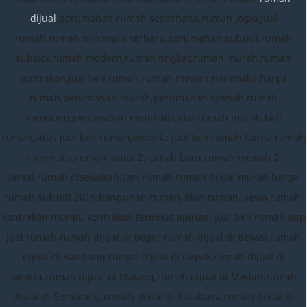
dijual
,perumahan,rumah sederhana,rumah joglo,jual
rumah,rumah minimalis terbaru,perumahan subsidi,rumah
subsidi,rumah modern,rumah tingkat,rumah murah,rumah
kontrakan,jual beli rumah,rumah mewah minimalis,harga
rumah,perumahan murah,perumahan syariah,rumah
kampung,perumahan minimalis,jual rumah murah,beli
rumah,situs jual beli rumah,website jual beli rumah,harga rumah
minimalis,rumah lantai 2,rumah baru,rumah mewah 2
lantai,rumah disewakan,cari rumah,rumah dijual murah,harga
rumah subsidi 2019,bangunan rumah,iklan rumah, sewa rumah,
kontrakan murah, kontrakan terdekat,aplikasi jual beli rumah,app
jual rumah,rumah dijual di Bogor,rumah dijual di Bekasi,rumah
dijual di Bandung,rumah dijual di Depok,rumah dijual di
Jakarta,rumah dijual di Malang,rumah dijual di Medan,rumah
dijual di Semarang,rumah dijual di Surabaya,rumah dijual di