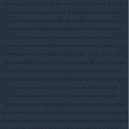
Palembang,jual beli rumah dan tanah,jual beli rumah di Bali,jual
beli rumah di Solo,jual rumah di Serpong,cara jual rumah
online,marketplace rumah. Apartemen apartemen,jual
apartemen,sewa apartemen,sewa apartemen bulanan,sewa
apartemen harian,harga apartemen,apartemen
murah,apartemen terdekat,sewa apartemen murah,aplikasi jual
beli apartemen,marketplace apartemen. Tanah tanah,jual
tanah,sewa tanah,kredit tanah,harga tanah per meter,jual beli
tanah,harga tanah,tanah kavling,jual tanah murah,jual beli
tanah,aplikasi jual beli tanah,marketplace tanah. Ruko ruko,jual
ruko,ruko murah,harga ruko,sewa ruko,aplikasi jual beli
ruko,marketplace ruko. Kantor kantor,jual kantor,sewa
kantor,sewa kantor murah,sewa ruang kantor,aplikasi jual beli
kantor,marketplace kantor. Gudang gudang,jual gudang,gudang
disewakan,aplikasi jual beli gudang,marketplace gudang. Properti