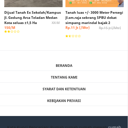
Dijual Tanah Ex Sekolah/Kampus
Tanah luas +/- 3000 Meter Persegi
Jl. Gedung Arca Teladan Medan
Jl.sm.raja sebrang SPBU dekat
Kota seluas ±1,5 Ha
XX M
simpang marindal bajak 2
150/M
Rp.11 Jt (/Mtr)
Rp.15 jt (/Mtr)
(Nego)
BERANDA
TENTANG KAMI
SYARAT DAN KETENTUAN
KEBIJAKAN PRIVASI
Kata Kunci Pencarian: Rumah rumah,rumah mewah,
rumah