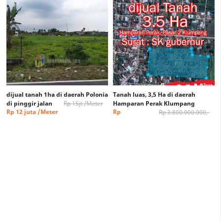
dijual tanah 1ha di daerah Polonia
Tanah luas, 3,5 Ha di daerah
di pinggir jalan
Rp 15jt /Meter
Hamparan Perak Klumpang
Rp 12 juta /Meter
Rp
Rp 3.800.000.000,-
3.500.000.000,-