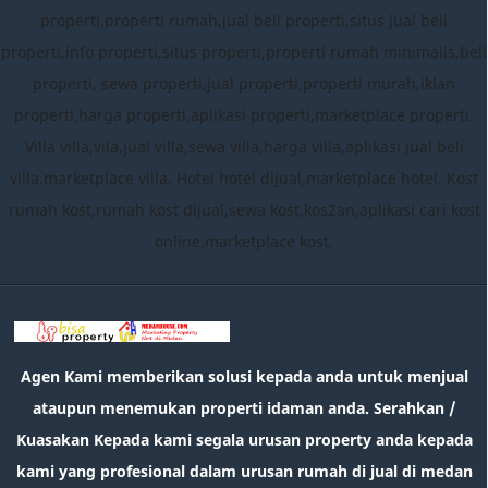
properti,properti rumah,jual beli properti,situs jual beli
properti,info properti,situs properti,properti rumah minimalis,beli
properti, sewa properti,jual properti,properti murah,iklan
properti,harga properti,aplikasi properti,marketplace properti.
Villa villa,vila,jual villa,sewa villa,harga villa,aplikasi jual beli
villa,marketplace villa. Hotel hotel dijual,marketplace hotel. Kost
rumah kost,rumah kost dijual,sewa kost,kos2an,aplikasi cari kost
online,marketplace kost.
Agen Kami memberikan solusi kepada anda untuk menjual
ataupun menemukan properti idaman anda. Serahkan /
Kuasakan Kepada kami segala urusan property anda kepada
kami yang profesional dalam urusan rumah di jual di medan