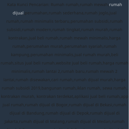
Kata Kunci Pencarian: Rumah rumah,rumah mewah,
rumah
dijual
,perumahan,rumah sederhana,rumah joglo,jual
rumah,rumah minimalis terbaru,perumahan subsidi,rumah
subsidi,rumah modern,rumah tingkat,rumah murah,rumah
kontrakan,jual beli rumah,rumah mewah minimalis,harga
rumah,perumahan murah,perumahan syariah,rumah
kampung,perumahan minimalis,jual rumah murah,beli
rumah,situs jual beli rumah,website jual beli rumah,harga rumah
minimalis,rumah lantai 2,rumah baru,rumah mewah 2
lantai,rumah disewakan,cari rumah,rumah dijual murah,harga
rumah subsidi 2019,bangunan rumah,iklan rumah, sewa rumah,
kontrakan murah, kontrakan terdekat,aplikasi jual beli rumah,app
jual rumah,rumah dijual di Bogor,rumah dijual di Bekasi,rumah
dijual di Bandung,rumah dijual di Depok,rumah dijual di
Jakarta,rumah dijual di Malang,rumah dijual di Medan,rumah