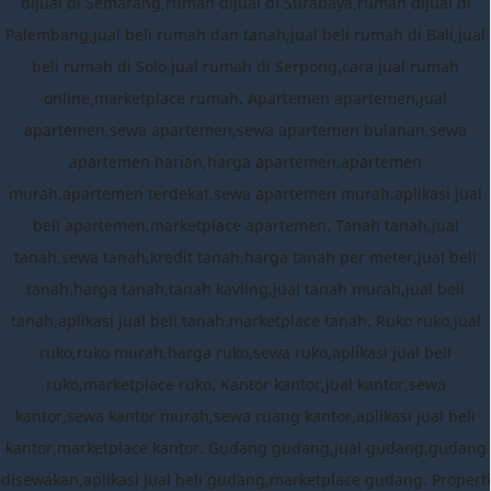
dijual di Semarang,rumah dijual di Surabaya,rumah dijual di
Palembang,jual beli rumah dan tanah,jual beli rumah di Bali,jual
beli rumah di Solo,jual rumah di Serpong,cara jual rumah
online,marketplace rumah. Apartemen apartemen,jual
apartemen,sewa apartemen,sewa apartemen bulanan,sewa
apartemen harian,harga apartemen,apartemen
murah,apartemen terdekat,sewa apartemen murah,aplikasi jual
beli apartemen,marketplace apartemen. Tanah tanah,jual
tanah,sewa tanah,kredit tanah,harga tanah per meter,jual beli
tanah,harga tanah,tanah kavling,jual tanah murah,jual beli
tanah,aplikasi jual beli tanah,marketplace tanah. Ruko ruko,jual
ruko,ruko murah,harga ruko,sewa ruko,aplikasi jual beli
ruko,marketplace ruko. Kantor kantor,jual kantor,sewa
kantor,sewa kantor murah,sewa ruang kantor,aplikasi jual beli
kantor,marketplace kantor. Gudang gudang,jual gudang,gudang
disewakan,aplikasi jual beli gudang,marketplace gudang. Properti