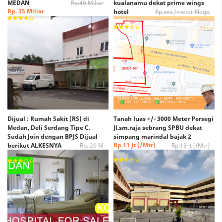
MEDAN
Rp.40 Miliar
kualanamu dekat prime wings
Rp. 35 Miliar
hotel
Rp.xxx /meter Nego
Rp. xxx /Meter Nego
Dijual : Rumah Sakit (RS) di
Tanah luas +/- 3000 Meter Persegi
Medan, Deli Serdang Tipe C.
Jl.sm.raja sebrang SPBU dekat
Sudah Join dengan BPJS Dijual
simpang marindal bajak 2
Rp.11 Jt (/Mtr)
berikut ALKESNYA
Rp. 20 M
Rp.15 jt (/Mtr)
(Nego)
Rp. 15 M (Nego)