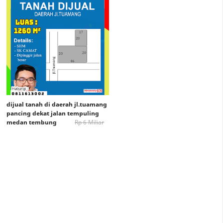
dijual tanah di daerah jl.tuamang
pancing dekat jalan tempuling
medan tembung
Rp 6 Miliar
Rp. 5,5 Miliar ( Nego)