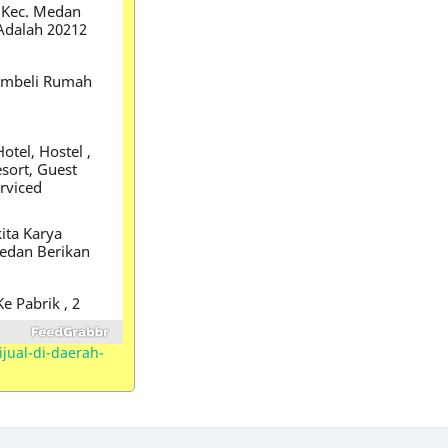
- Kec. Medan
Adalah 20212
embeli Rumah
otel, Hostel ,
sort, Guest
erviced
ta Karya
Medan Berikan
e Pabrik , 2
p
ual-di-daerah-
si Hermes
rga Rumah