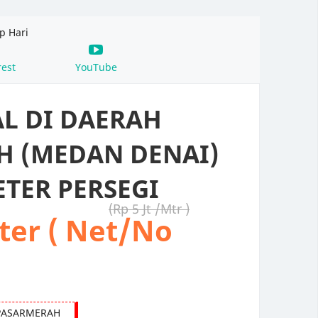
p Hari
rest
YouTube
AL DI DAERAH
H (MEDAN DENAI)
ETER PERSEGI
Rp 5 Jt /Mtr
eter ( Net/No
PASARMERAH