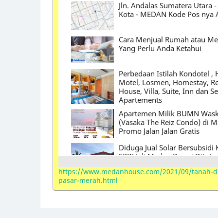
Jln. Andalas Sumatera Utara 
Kota - MEDAN Kode Pos nya 
Cara Menjual Rumah atau M
Yang Perlu Anda Ketahui
Perbedaan Istilah Kondotel , H
Motel, Losmen, Homestay, Re
House, Villa, Suite, Inn dan S
Apartements
Apartemen Milik BUMN Waski
(Vasaka The Reiz Condo) di 
Promo Jalan Jalan Gratis
Diduga Jual Solar Bersubsidi K
SPBU di Medan Resmi Ditutu
https://www.medanhouse.com/2021/09/tanah-dij
pasar-merah.html
Nirvana Development Akuisi
Place Polonia Medan
Contoh Surat Penawaran Ha