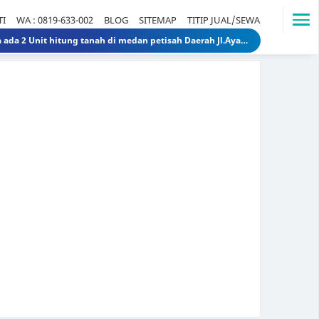
TI
WA : 0819-633-002
BLOG
SITEMAP
TITIP JUAL/SEWA
Dijual Rumah Lama ada 2 Unit hitung tanah di medan petisah Daerah Jl.Ayahanda masuk jl.batutulis 1.3 Miliar 1.5 Miliar rumahlamatanahdiayahanda
Dijual Gedung di Medan Area Sebelah Mesjid 3 Lantai + 2 Lantai dan Tanahnya total luas 2583 30 Miliar 40 Miliar gedungdimedanarea1
Tanah dijual 1 Hektar di medan daerah Ringroad Tj sari - medan selayang 65 Miliar 70 Miliar tanahdiringroadtjsari1
DIJUAL SEKOLAH SWASTA DI STABAT LANGKAT SUMUT TK - SD - SMP 9,8 Miliar 10 Miliar sekolahdistabat1
Tanah & Bagunan di usu medan Rumah Tua (Rumah Lama) di Jl.Dr Mansyur Pintu 4 usu 5 Miliar 4 Miliar tanahdisekitarusudrmansyur1
Rumah Mewah di Medan dijual Jl. Linggar Jati / Jl.Suryo (Sekitar Jl. Sudirman, Medan) 75 Miliar 64 Miliar rumahmewahdimedanA2
Dijual tanah di sunggal kanan pdam sunggal jl.tajung balai 1.250 /mtr 2jt /mtr tanahdipdamsunggalkanan
Dijual rumah murah di medan Daerah Aksara (Siap Huni) - dibawah 300 juta 300 Juta 245 Juta rumahmurahdimedanbantan
Dijual Kost Kostan di Belakang Kampus Uisu Medan 3 M 2.9 M rumahkostdibelakanguisu
DIJUAL Usaha Kost-Kostan daerah Peringgan kota medan berpenghuni. 8 Miliar 7 Miliar kostdipringgan2