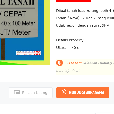
Dijual tanah luas kurang lebih 4
Indah / Raya) ukuran kurang lebih
tidak nego). dengan surat SHM.
Details Property :
Ukuran : 40 x…
CATATAN:
Silahkan Hubungi K
atau info detail.
Rincian Listing
HUBUNGI SEKARANG