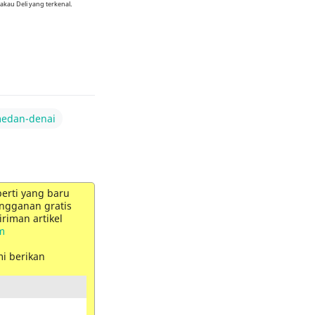
kau Deli yang terkenal.
edan-denai
perti yang baru
ngganan gratis
riman artikel
m
mi berikan