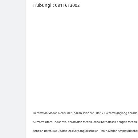
Hubungi : 0811613002
Kecamatan Medan Denai Merupakan salah satu dari 21 kecamatan yang berada d
Sumatra Utara, Indonesia. Kecamatan Medan Denai berbatasan dengan Medan 
sebelah Barat, Kabupaten Deli Serdang di sebelah Timur, Medan Amplas di sebe