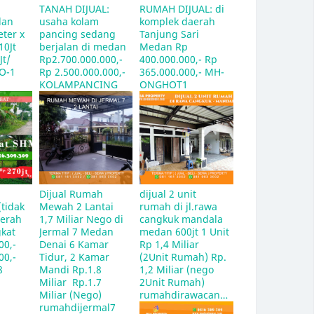
 
TANAH DIJUAL: 
RUMAH DIJUAL: di 
dan 
usaha kolam 
komplek daerah 
ter x 
pancing sedang 
Tanjung Sari 
0Jt 
berjalan di medan  
Medan Rp 
t/ 
Rp2.700.000.000,- 
400.000.000,- Rp 
O-1
Rp 2.500.000.000,- 
365.000.000,- MH-
KOLAMPANCING
ONGHOT1
 
Dijual Rumah 
dijual 2 unit 
tidak 
Mewah 2 Lantai 
rumah di jl.rawa 
aerah 
1,7 Miliar Nego di 
cangkuk mandala 
kat 
Jermal 7 Medan 
medan 600jt 1 Unit 
0,- 
Denai 6 Kamar 
Rp 1,4 Miliar 
0,- 
Tidur, 2 Kamar 
(2Unit Rumah) Rp. 
8
Mandi Rp.1.8  
1,2 Miliar (nego 
Miliar  Rp.1.7 
2Unit Rumah)  
Miliar (Nego)  
rumahdirawacangkukmandala
rumahdijermal7