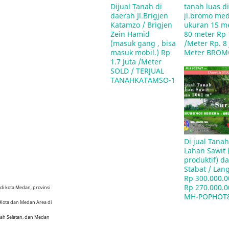
Dijual Tanah di 
tanah luas di
daerah Jl.Brigjen 
jl.bromo me
Katamzo / Brigjen 
ukuran 15 me
Zein Hamid 
80 meter Rp 1
(masuk gang , bisa 
/Meter Rp. 8 J
masuk mobil.) Rp 
Meter BROM
1.7 Juta /Meter   
SOLD / TERJUAL 
TANAHKATAMSO-1
Di jual Tanah
Lahan Sawit (
produktif) d
Stabat / Lang
Rp 300.000.00
Rp 270.000.00
i kota Medan, provinsi
MH-POPHOT
Kota dan Medan Area di
lah Selatan, dan Medan