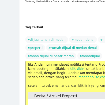
Tembung di sebelah Utara. Daerah ini adalah bekas kawasan perkebunan Temba
Tag Terkait
#di jual tanah di medan
#medan denai
#m
#properti
#rumah dijual di medan denai
#tanah dijual di pasar merah
#tanahdijual
Jika Anda ingin mendapat notifikasi tentang Pro
kami posting ini, Silahkan
klik disini
untuk berla
via email, dengan begitu Anda akan mendapat ki
setiap ada artikel yang terbit di
medanhouse.co
setelah itu cek email anda, dan klik link yang ka
Berita / Artikel Properti