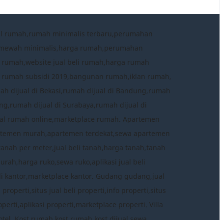
al rumah,rumah minimalis terbaru,perumahan
h mewah minimalis,harga rumah,perumahan
 rumah,website jual beli rumah,harga rumah
a rumah subsidi 2019,bangunan rumah,iklan rumah,
mah dijual di Bekasi,rumah dijual di Bandung,rumah
ng,rumah dijual di Surabaya,rumah dijual di
 jual rumah online,marketplace rumah. Apartemen
rtemen murah,apartemen terdekat,sewa apartemen
tanah per meter,jual beli tanah,harga tanah,tanah
murah,harga ruko,sewa ruko,aplikasi jual beli
eli kantor,marketplace kantor. Gudang gudang,jual
perti,situs jual beli properti,info properti,situs
erti,aplikasi properti,marketplace properti. Villa
ce hotel. Kost rumah kost,rumah kost dijual,sewa