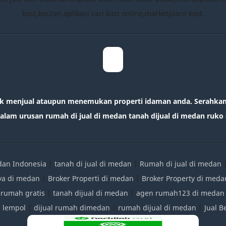
kost,kos2an,aplikasi cari kost online,marketplace kost.
k menjual ataupun menemukan properti idaman anda. Serahkan 
lam urusan rumah di jual di medan tanah dijual di medan ruko d
edan Indonesia
|
tanah di jual di medan
|
Rumah di jual di medan
ya di medan
|
Broker Properti di medan
|
Broker Property di meda
 rumah gratis
|
tanah dijual di medan
|
agen rumah123 di medan
|
lempol
|
dijual rumah dimedan
|
rumah dijual di medan
|
Jual 