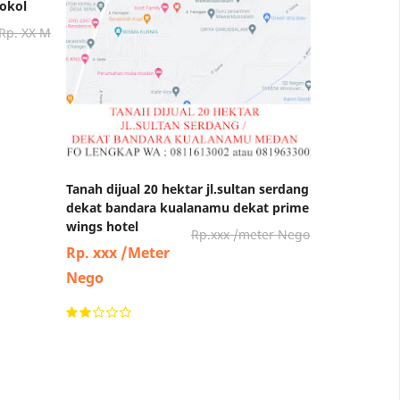
tokol
Rp. XX M
Tanah dijual 20 hektar jl.sultan serdang
dekat bandara kualanamu dekat prime
wings hotel
Rp.xxx /meter Nego
Rp. xxx /Meter
Nego