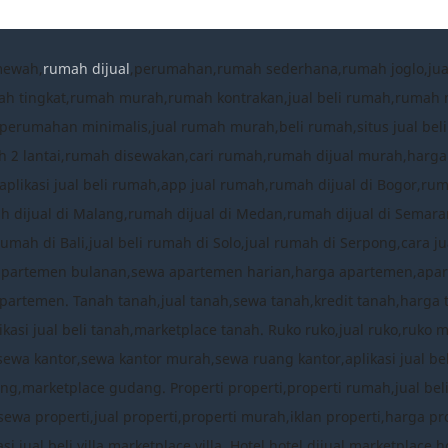
mewah,
rumah dijual
,perumahan,rumah sederhana,rumah joglo,ju
ah tingkat,rumah murah,rumah kontrakan,jual beli rumah,ruma
umahan minimalis,jual rumah murah,beli rumah,situs jual beli
 2 lantai,rumah disewakan,cari rumah,rumah dijual murah,harg
plikasi jual beli rumah,app jual rumah,rumah dijual di Bogor,ru
mah dijual di Malang,rumah dijual di Medan,rumah dijual di Semara
rumah di Bali,jual beli rumah di Solo,jual rumah di Serpong,cara
apartemen bulanan,sewa apartemen harian,harga apartemen,apa
partemen. Tanah tanah,jual tanah,sewa tanah,kredit tanah,harga 
ikasi jual beli tanah,marketplace tanah. Ruko ruko,jual ruko,ruko 
,sewa kantor,sewa kantor murah,sewa ruang kantor,aplikasi jual b
,marketplace gudang. Properti properti,properti rumah,jual beli pro
sewa properti,jual properti,properti murah,iklan properti,harga prop
likasi jual beli villa,marketplace villa. Hotel hotel dijual,marketpla