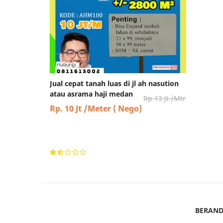
Jual cepat tanah luas di jl ah nasution
atau asrama haji medan
Rp 13 Jt /Mtr
Rp. 10 Jt /Meter ( Nego)
BERAN