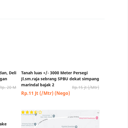
dan, Deli
Tanah luas +/- 3000 Meter Persegi
ngan
Jl.sm.raja sebrang SPBU dekat simpang
marindal bajak 2
Rp. 20 M
Rp.15 jt (/Mtr)
Rp.11 Jt (/Mtr) (Nego)
Take