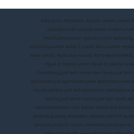
Kata Kunci Pencarian: Rumah rumah,rumah 
subsidi,rumah subsidi,rumah modern,rum
murah,perumahan syariah,rumah kampung,per
minimalis,rumah lantai 2,rumah baru,rumah mewah
sewa rumah, kontrakan murah, kontrakan terdekat,a
dijual di Depok,rumah dijual di Jakarta,ru
Palembang,jual beli rumah dan tanah,jual beli 
apartemen,jual apartemen,sewa apartemen,sewa 
murah,aplikasi jual beli apartemen,marketplace a
kavling,jual tanah murah,jual beli tanah,apl
ruko,marketplace ruko. Kantor kantor,jual kantor
gudang,gudang disewakan,aplikasi jual beli gudang
properti,properti rumah minimalis,beli properti, 
villa,vila,jual villa,sewa villa,harga villa,ap