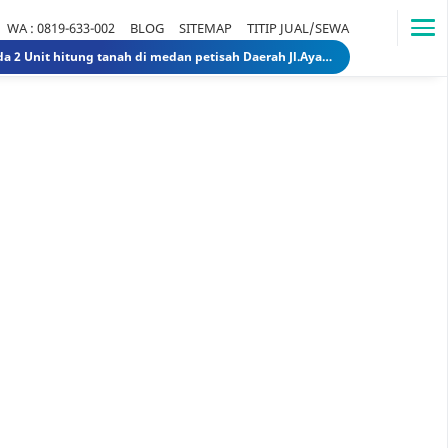
WA : 0819-633-002
BLOG
SITEMAP
TITIP JUAL/SEWA
Dijual Rumah Lama ada 2 Unit hitung tanah di medan petisah Daerah Jl.Ayahanda masuk jl.batutulis 1.3 Miliar 1.5 Miliar rumahlamatanahdiayahanda
Dijual Gedung di Medan Area Sebelah Mesjid 3 Lantai + 2 Lantai dan Tanahnya total luas 2583 30 Miliar 40 Miliar gedungdimedanarea1
Tanah dijual 1 Hektar di medan daerah Ringroad Tj sari - medan selayang 65 Miliar 70 Miliar tanahdiringroadtjsari1
DIJUAL SEKOLAH SWASTA DI STABAT LANGKAT SUMUT TK - SD - SMP 9,8 Miliar 10 Miliar sekolahdistabat1
Tanah & Bagunan di usu medan Rumah Tua (Rumah Lama) di Jl.Dr Mansyur Pintu 4 usu 5 Miliar 4 Miliar tanahdisekitarusudrmansyur1
Rumah Mewah di Medan dijual Jl. Linggar Jati / Jl.Suryo (Sekitar Jl. Sudirman, Medan) 75 Miliar 64 Miliar rumahmewahdimedanA2
Dijual tanah di sunggal kanan pdam sunggal jl.tajung balai 1.250 /mtr 2jt /mtr tanahdipdamsunggalkanan
Dijual rumah murah di medan Daerah Aksara (Siap Huni) - dibawah 300 juta 300 Juta 245 Juta rumahmurahdimedanbantan
Dijual Kost Kostan di Belakang Kampus Uisu Medan 3 M 2.9 M rumahkostdibelakanguisu
DIJUAL Usaha Kost-Kostan daerah Peringgan kota medan berpenghuni. 8 Miliar 7 Miliar kostdipringgan2