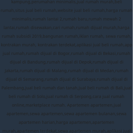
kampung,perumahan minimalis,jual rumah murah,beli
rumah,situs jual beli rumah,website jual beli rumah,harga rumah
minimalis,rumah lantai 2,rumah baru,rumah mewah 2
lantai,rumah disewakan,cari rumah,rumah dijual murah,harga
rumah subsidi 2019,bangunan rumah,iklan rumah, sewa rumah,
kontrakan murah, kontrakan terdekat,aplikasi jual beli rumah,app
jual rumah,rumah dijual di Bogor,rumah dijual di Bekasi,rumah
dijual di Bandung,rumah dijual di Depok,rumah dijual di
Jakarta,rumah dijual di Malang,rumah dijual di Medan,rumah
dijual di Semarang,rumah dijual di Surabaya,rumah dijual di
Palembang,jual beli rumah dan tanah,jual beli rumah di Bali,jual
beli rumah di Solo,jual rumah di Serpong,cara jual rumah
online,marketplace rumah. Apartemen apartemen,jual
apartemen,sewa apartemen,sewa apartemen bulanan,sewa
apartemen harian,harga apartemen,apartemen
murah,apartemen terdekat,sewa apartemen murah,aplikasi jual