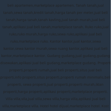
beli apartemen,marketplace apartemen. Tanah tanah,jual
tanah,sewa tanah,kredit tanah,harga tanah per meter,jual beli
tanah,harga tanah,tanah kavling,jual tanah murah,jual beli
tanah,aplikasi jual beli tanah,marketplace tanah. Ruko ruko,jual
ruko,ruko murah,harga ruko,sewa ruko,aplikasi jual beli
ruko,marketplace ruko. Kantor kantor,jual kantor,sewa
kantor,sewa kantor murah,sewa ruang kantor,aplikasi jual beli
kantor,marketplace kantor. Gudang gudang,jual gudang,gudang
disewakan,aplikasi jual beli gudang,marketplace gudang. Properti
properti,properti rumah,jual beli properti,situs jual beli
properti,info properti,situs properti,properti rumah minimalis,beli
properti, sewa properti,jual properti,properti murah,iklan
properti,harga properti,aplikasi properti,marketplace properti.
Villa villa,vila,jual villa,sewa villa,harga villa,aplikasi jual beli
villa,marketplace villa. Hotel hotel dijual,marketplace hotel. Kost