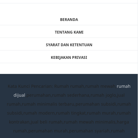
BERANDA
TENTANG KAMI
SYARAT DAN KETENTUAN
KEBIJAKAN PRIVASI
Kata Kunci Pencarian: Rumah rumah,rumah mewah,
rumah
dijual
,perumahan,rumah sederhana,rumah joglo,jual
rumah,rumah minimalis terbaru,perumahan subsidi,rumah
subsidi,rumah modern,rumah tingkat,rumah murah,rumah
kontrakan,jual beli rumah,rumah mewah minimalis,harga
rumah,perumahan murah,perumahan syariah,rumah