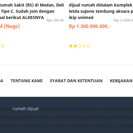
 Rumah Sakit (RS) di Medan, Deli
dijual rumah didalam komplek
 Tipe C. Sudah Join dengan
letda sujono tembung aksara 
jual berikut ALKESNYA
ikip unimed
Rp. 20 M
Rp 1.500.
 M (Nego)
Rp 1.300.000.000,-
DA
TENTANG KAMI
SYARAT DAN KETENTUAN
KEBIJAKAN
mewah,
rumah dijual
,perumahan,rumah sederhana,rumah joglo,ju
ah tingkat,rumah murah,rumah kontrakan,jual beli rumah,ruma
umahan minimalis,jual rumah murah,beli rumah,situs jual beli