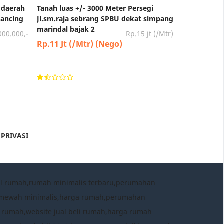
 daerah
Tanah luas +/- 3000 Meter Persegi
pancing
Jl.sm.raja sebrang SPBU dekat simpang
marindal bajak 2
000.000,-
Rp.15 jt (/Mtr)
Rp.11 Jt (/Mtr) (Nego)
 PRIVASI
al rumah,rumah minimalis terbaru,perumahan
h mewah minimalis,harga rumah,perumahan
 rumah,website jual beli rumah,harga rumah