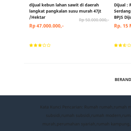
dijual kebun lahan sawit di daerah
Dijual :
langkat pangkalan susu murah 47jt
Serdang
/Hektar
BPJS Di
Rp 50.000.000,-
Rp 47.000.000,-
Rp. 15
BERAN
Kata Kunci Pencarian: Rumah rumah,rumah 
subsidi,rumah subsidi,rumah modern,rum
murah,perumahan syariah,rumah kampung,per