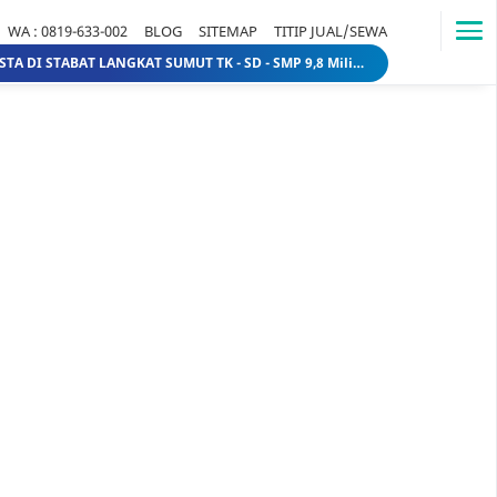
WA : 0819-633-002
BLOG
SITEMAP
TITIP JUAL/SEWA
DIJUAL SEKOLAH SWASTA DI STABAT LANGKAT SUMUT TK - SD - SMP 9,8 Miliar 10 Miliar sekolahdistabat1
Tanah & Bagunan di usu medan Rumah Tua (Rumah Lama) di Jl.Dr Mansyur Pintu 4 usu 5 Miliar 4 Miliar tanahdisekitarusudrmansyur1
Rumah Mewah di Medan dijual Jl. Linggar Jati / Jl.Suryo (Sekitar Jl. Sudirman, Medan) 75 Miliar 64 Miliar rumahmewahdimedanA2
Dijual tanah di sunggal kanan pdam sunggal jl.tajung balai 1.250 /mtr 2jt /mtr tanahdipdamsunggalkanan
Dijual rumah murah di medan Daerah Aksara (Siap Huni) - dibawah 300 juta 300 Juta 245 Juta rumahmurahdimedanbantan
Dijual Kost Kostan di Belakang Kampus Uisu Medan 3 M 2.9 M rumahkostdibelakanguisu
DIJUAL Usaha Kost-Kostan daerah Peringgan kota medan berpenghuni. 8 Miliar 7 Miliar kostdipringgan2
Dijual Rumah Lama ada 2 Unit hitung tanah di medan petisah Daerah Jl.Ayahanda masuk jl.batutulis 1.3 Miliar 1.5 Miliar rumahlamatanahdiayahanda
Dijual Gedung di Medan Area Sebelah Mesjid 3 Lantai + 2 Lantai dan Tanahnya total luas 2583 30 Miliar 40 Miliar gedungdimedanarea1
Tanah dijual 1 Hektar di medan daerah Ringroad Tj sari - medan selayang 65 Miliar 70 Miliar tanahdiringroadtjsari1