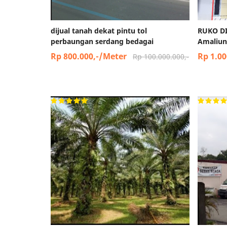
dijual tanah dekat pintu tol
RUKO DI
perbaungan serdang bedagai
Amaliun
Rp 800.000,-/Meter
Rp 1.00
Rp 100.000.000,-