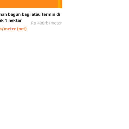
anah bagun bagi atau termin di
k 1 hektar
Rp 400rb/meter
b/meter (net)