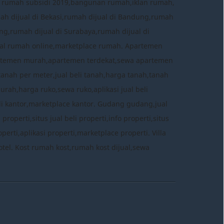
a rumah subsidi 2019,bangunan rumah,iklan rumah,
mah dijual di Bekasi,rumah dijual di Bandung,rumah
ng,rumah dijual di Surabaya,rumah dijual di
 jual rumah online,marketplace rumah. Apartemen
rtemen murah,apartemen terdekat,sewa apartemen
tanah per meter,jual beli tanah,harga tanah,tanah
murah,harga ruko,sewa ruko,aplikasi jual beli
eli kantor,marketplace kantor. Gudang gudang,jual
perti,situs jual beli properti,info properti,situs
erti,aplikasi properti,marketplace properti. Villa
ce hotel. Kost rumah kost,rumah kost dijual,sewa