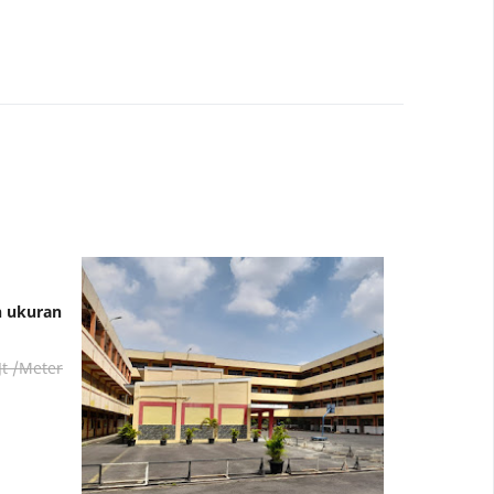
n ukuran
Jt /Meter