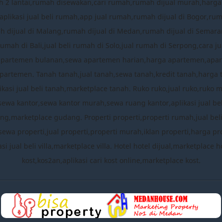
 2 lantai,rumah disewakan,cari rumah,rumah dijual murah,harg
plikasi jual beli rumah,app jual rumah,rumah dijual di Bogor,ru
mah dijual di Malang,rumah dijual di Medan,rumah dijual di Semara
rumah di Bali,jual beli rumah di Solo,jual rumah di Serpong,cara
apartemen bulanan,sewa apartemen harian,harga apartemen,apa
partemen. Tanah tanah,jual tanah,sewa tanah,kredit tanah,harga 
ikasi jual beli tanah,marketplace tanah. Ruko ruko,jual ruko,ruko 
,sewa kantor,sewa kantor murah,sewa ruang kantor,aplikasi jual b
,marketplace gudang. Properti properti,properti rumah,jual beli pro
sewa properti,jual properti,properti murah,iklan properti,harga prop
likasi jual beli villa,marketplace villa. Hotel hotel dijual,marketpla
kost,kos2an,aplikasi cari kost online,marketplace kost.