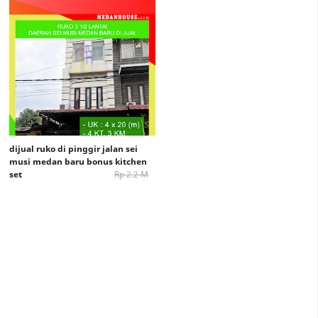
dijual ruko di pinggir jalan sei
musi medan baru bonus kitchen
set
Rp 2.2 M
Rp. 2 M