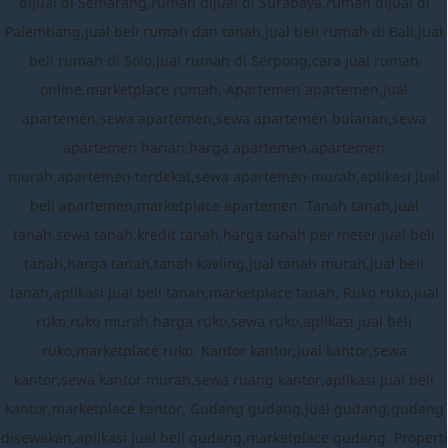
dijual di Semarang,rumah dijual di Surabaya,rumah dijual di
Palembang,jual beli rumah dan tanah,jual beli rumah di Bali,jual
beli rumah di Solo,jual rumah di Serpong,cara jual rumah
online,marketplace rumah. Apartemen apartemen,jual
apartemen,sewa apartemen,sewa apartemen bulanan,sewa
apartemen harian,harga apartemen,apartemen
murah,apartemen terdekat,sewa apartemen murah,aplikasi jual
beli apartemen,marketplace apartemen. Tanah tanah,jual
tanah,sewa tanah,kredit tanah,harga tanah per meter,jual beli
tanah,harga tanah,tanah kavling,jual tanah murah,jual beli
tanah,aplikasi jual beli tanah,marketplace tanah. Ruko ruko,jual
ruko,ruko murah,harga ruko,sewa ruko,aplikasi jual beli
ruko,marketplace ruko. Kantor kantor,jual kantor,sewa
kantor,sewa kantor murah,sewa ruang kantor,aplikasi jual beli
kantor,marketplace kantor. Gudang gudang,jual gudang,gudang
disewakan,aplikasi jual beli gudang,marketplace gudang. Properti