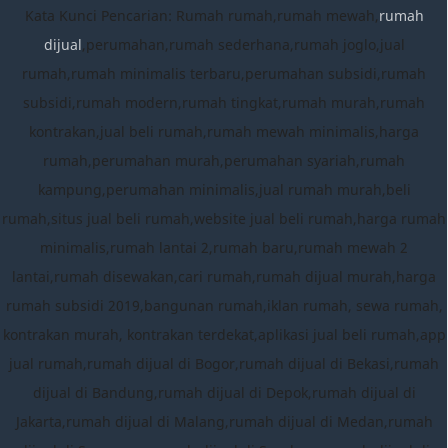
Kata Kunci Pencarian: Rumah rumah,rumah mewah,
rumah
dijual
,perumahan,rumah sederhana,rumah joglo,jual
rumah,rumah minimalis terbaru,perumahan subsidi,rumah
subsidi,rumah modern,rumah tingkat,rumah murah,rumah
kontrakan,jual beli rumah,rumah mewah minimalis,harga
rumah,perumahan murah,perumahan syariah,rumah
kampung,perumahan minimalis,jual rumah murah,beli
rumah,situs jual beli rumah,website jual beli rumah,harga rumah
minimalis,rumah lantai 2,rumah baru,rumah mewah 2
lantai,rumah disewakan,cari rumah,rumah dijual murah,harga
rumah subsidi 2019,bangunan rumah,iklan rumah, sewa rumah,
kontrakan murah, kontrakan terdekat,aplikasi jual beli rumah,app
jual rumah,rumah dijual di Bogor,rumah dijual di Bekasi,rumah
dijual di Bandung,rumah dijual di Depok,rumah dijual di
Jakarta,rumah dijual di Malang,rumah dijual di Medan,rumah