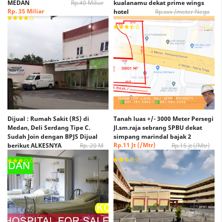
MEDAN
Rp.40 Miliar
kualanamu dekat prime wings
Rp. 35 Miliar
hotel
Rp.xxx /meter Nego
Rp. xxx /Meter Nego
Dijual : Rumah Sakit (RS) di
Tanah luas +/- 3000 Meter Persegi
Medan, Deli Serdang Tipe C.
Jl.sm.raja sebrang SPBU dekat
Sudah Join dengan BPJS Dijual
simpang marindal bajak 2
Rp.11 Jt (/Mtr)
berikut ALKESNYA
Rp. 20 M
Rp.15 jt (/Mtr)
(Nego)
Rp. 15 M (Nego)