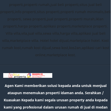
properti,properti rumah,jual beli properti,situs jual beli
properti,info properti,situs properti,properti rumah minimalis,beli
properti, sewa properti,jual properti,properti murah,iklan
properti,harga properti,aplikasi properti,marketplace properti.
Villa villa,vila,jual villa,sewa villa,harga villa,aplikasi jual beli
villa,marketplace villa. Hotel hotel dijual,marketplace hotel. Kost
rumah kost,rumah kost dijual,sewa kost,kos2an,aplikasi cari kost
online,marketplace kost.
Agen Kami memberikan solusi kepada anda untuk menjual
ataupun menemukan properti idaman anda. Serahkan /
Kuasakan Kepada kami segala urusan property anda kepada
kami yang profesional dalam urusan rumah di jual di medan