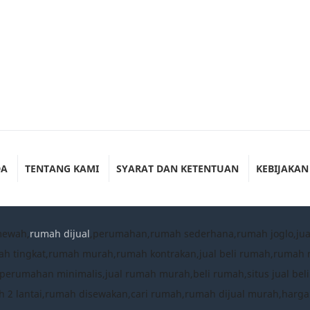
aja sebrang SPBU dekat simpang
Over Management kelas jl pro
 bajak 2
Rp. XX (Nego)
Rp.15 jt (/Mtr)
t (/Mtr) (Nego)
DA
TENTANG KAMI
SYARAT DAN KETENTUAN
KEBIJAKAN
mewah,
rumah dijual
,perumahan,rumah sederhana,rumah joglo,ju
ah tingkat,rumah murah,rumah kontrakan,jual beli rumah,ruma
umahan minimalis,jual rumah murah,beli rumah,situs jual beli
 2 lantai,rumah disewakan,cari rumah,rumah dijual murah,harg