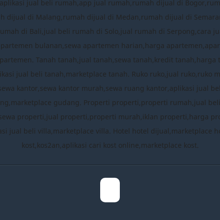
plikasi jual beli rumah,app jual rumah,rumah dijual di Bogor,ru
mah dijual di Malang,rumah dijual di Medan,rumah dijual di Semara
rumah di Bali,jual beli rumah di Solo,jual rumah di Serpong,cara
apartemen bulanan,sewa apartemen harian,harga apartemen,apa
partemen. Tanah tanah,jual tanah,sewa tanah,kredit tanah,harga 
ikasi jual beli tanah,marketplace tanah. Ruko ruko,jual ruko,ruko 
,sewa kantor,sewa kantor murah,sewa ruang kantor,aplikasi jual b
,marketplace gudang. Properti properti,properti rumah,jual beli pro
sewa properti,jual properti,properti murah,iklan properti,harga prop
likasi jual beli villa,marketplace villa. Hotel hotel dijual,marketpla
kost,kos2an,aplikasi cari kost online,marketplace kost.