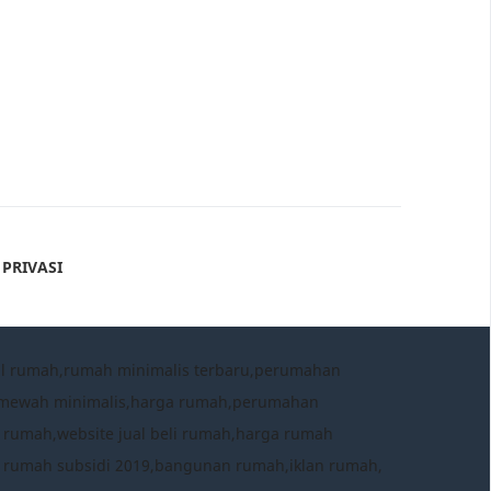
tokol
Gedung Arca Teladan Medan Kota
seluas ±1,5 Ha
Rp. XX M
XX M
150/M
 PRIVASI
al rumah,rumah minimalis terbaru,perumahan
h mewah minimalis,harga rumah,perumahan
 rumah,website jual beli rumah,harga rumah
a rumah subsidi 2019,bangunan rumah,iklan rumah,