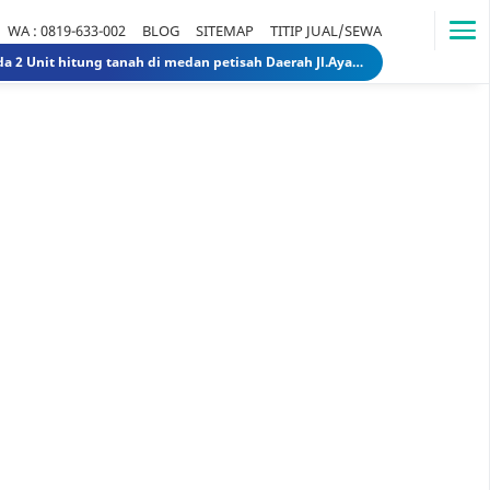
WA : 0819-633-002
BLOG
SITEMAP
TITIP JUAL/SEWA
Dijual Gedung di Medan Area Sebelah Mesjid 3 Lantai + 2 Lantai dan Tanahnya total luas 2583 30 Miliar 40 Miliar gedungdimedanarea1
Tanah dijual 1 Hektar di medan daerah Ringroad Tj sari - medan selayang 65 Miliar 70 Miliar tanahdiringroadtjsari1
DIJUAL SEKOLAH SWASTA DI STABAT LANGKAT SUMUT TK - SD - SMP 9,8 Miliar 10 Miliar sekolahdistabat1
Tanah & Bagunan di usu medan Rumah Tua (Rumah Lama) di Jl.Dr Mansyur Pintu 4 usu 5 Miliar 4 Miliar tanahdisekitarusudrmansyur1
Rumah Mewah di Medan dijual Jl. Linggar Jati / Jl.Suryo (Sekitar Jl. Sudirman, Medan) 75 Miliar 64 Miliar rumahmewahdimedanA2
Dijual tanah di sunggal kanan pdam sunggal jl.tajung balai 1.250 /mtr 2jt /mtr tanahdipdamsunggalkanan
Dijual rumah murah di medan Daerah Aksara (Siap Huni) - dibawah 300 juta 300 Juta 245 Juta rumahmurahdimedanbantan
Dijual Kost Kostan di Belakang Kampus Uisu Medan 3 M 2.9 M rumahkostdibelakanguisu
DIJUAL Usaha Kost-Kostan daerah Peringgan kota medan berpenghuni. 8 Miliar 7 Miliar kostdipringgan2
Dijual Rumah Lama ada 2 Unit hitung tanah di medan petisah Daerah Jl.Ayahanda masuk jl.batutulis 1.3 Miliar 1.5 Miliar rumahlamatanahdiayahanda