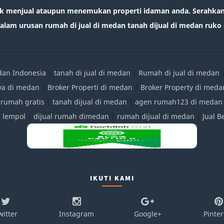
k menjual ataupun menemukan properti idaman anda. Serahkan 
lam urusan rumah di jual di medan tanah dijual di medan ruko d
edan Indonesia
|
tanah di jual di medan
|
Rumah di jual di medan
ya di medan
|
Broker Properti di medan
|
Broker Property di meda
 rumah gratis
|
tanah dijual di medan
|
agen rumah123 di medan
|
lempol
|
dijual rumah dimedan
|
rumah dijual di medan
|
Jual 
IKUTI KAMI
witter
Instagram
Google+
Pinter