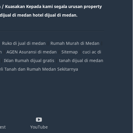
/ Kuasakan Kepada kami segala urusan property
ijual di medan hotel dijual di medan.
|
Ruko di jual di medan
|
Rumah Murah di Medan
|
n
|
AGEN Asuransi di medan
|
Sitemap
|
cuci ac di
|
Iklan Rumah dijual gratis
|
tanah dijual di medan
Beli Tanah dan Rumah Medan Sekitarnya
est
YouTube