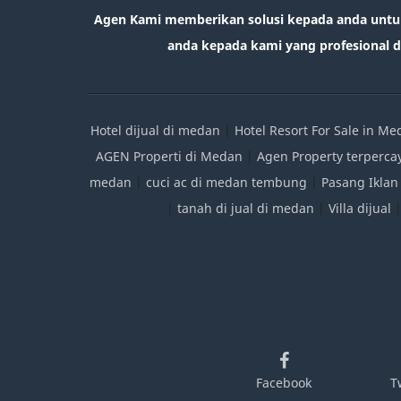
Agen Kami memberikan solusi kepada anda untu
anda kepada kami yang profesional da
Hotel dijual di medan
|
Hotel Resort For Sale in M
AGEN Properti di Medan
|
Agen Property terperca
medan
|
cuci ac di medan tembung
|
Pasang Iklan
|
tanah di jual di medan
|
Villa dijual
Facebook
T