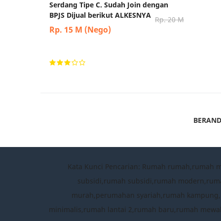
Serdang Tipe C. Sudah Join dengan
Jl.sm.r
BPJS Dijual berikut ALKESNYA
marindal
Rp. 20 M
Rp. 15 M (Nego)
Rp.11 J
BERAN
Kata Kunci Pencarian: Rumah rumah,rumah 
subsidi,rumah subsidi,rumah modern,rum
murah,perumahan syariah,rumah kampung,per
minimalis,rumah lantai 2,rumah baru,rumah mewah