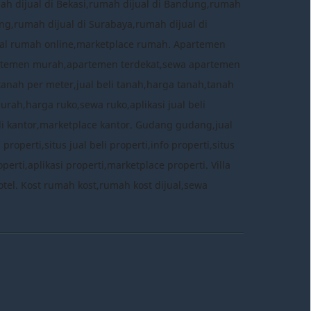
mah dijual di Bekasi,rumah dijual di Bandung,rumah
ng,rumah dijual di Surabaya,rumah dijual di
 jual rumah online,marketplace rumah. Apartemen
rtemen murah,apartemen terdekat,sewa apartemen
tanah per meter,jual beli tanah,harga tanah,tanah
murah,harga ruko,sewa ruko,aplikasi jual beli
eli kantor,marketplace kantor. Gudang gudang,jual
perti,situs jual beli properti,info properti,situs
erti,aplikasi properti,marketplace properti. Villa
ce hotel. Kost rumah kost,rumah kost dijual,sewa