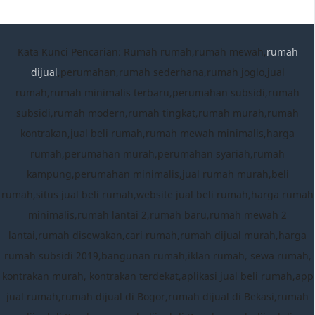
Kata Kunci Pencarian: Rumah rumah,rumah mewah,
rumah
dijual
,perumahan,rumah sederhana,rumah joglo,jual
rumah,rumah minimalis terbaru,perumahan subsidi,rumah
subsidi,rumah modern,rumah tingkat,rumah murah,rumah
kontrakan,jual beli rumah,rumah mewah minimalis,harga
rumah,perumahan murah,perumahan syariah,rumah
kampung,perumahan minimalis,jual rumah murah,beli
rumah,situs jual beli rumah,website jual beli rumah,harga rumah
minimalis,rumah lantai 2,rumah baru,rumah mewah 2
lantai,rumah disewakan,cari rumah,rumah dijual murah,harga
rumah subsidi 2019,bangunan rumah,iklan rumah, sewa rumah,
kontrakan murah, kontrakan terdekat,aplikasi jual beli rumah,app
jual rumah,rumah dijual di Bogor,rumah dijual di Bekasi,rumah