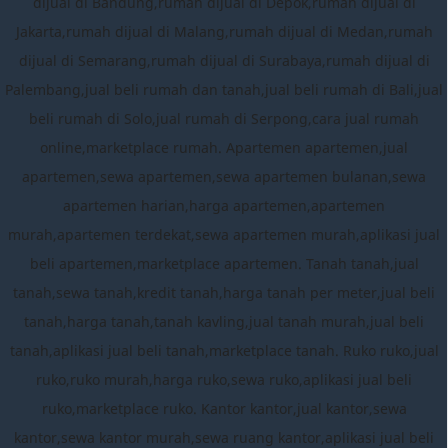
dijual di Bandung,rumah dijual di Depok,rumah dijual di
Jakarta,rumah dijual di Malang,rumah dijual di Medan,rumah
dijual di Semarang,rumah dijual di Surabaya,rumah dijual di
Palembang,jual beli rumah dan tanah,jual beli rumah di Bali,jual
beli rumah di Solo,jual rumah di Serpong,cara jual rumah
online,marketplace rumah. Apartemen apartemen,jual
apartemen,sewa apartemen,sewa apartemen bulanan,sewa
apartemen harian,harga apartemen,apartemen
murah,apartemen terdekat,sewa apartemen murah,aplikasi jual
beli apartemen,marketplace apartemen. Tanah tanah,jual
tanah,sewa tanah,kredit tanah,harga tanah per meter,jual beli
tanah,harga tanah,tanah kavling,jual tanah murah,jual beli
tanah,aplikasi jual beli tanah,marketplace tanah. Ruko ruko,jual
ruko,ruko murah,harga ruko,sewa ruko,aplikasi jual beli
ruko,marketplace ruko. Kantor kantor,jual kantor,sewa
kantor,sewa kantor murah,sewa ruang kantor,aplikasi jual beli