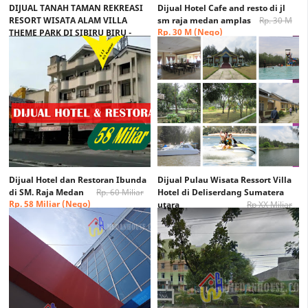
DIJUAL TANAH TAMAN REKREASI
Dijual Hotel Cafe and resto di jl
RESORT WISATA ALAM VILLA
sm raja medan amplas
Rp. 30 M
Rp. 30 M (Nego)
THEME PARK DI SIBIRU BIRU -
DELISERDANG
Rp.16 Miliar
Rp. 15 Miliar
Dijual Hotel dan Restoran Ibunda
Dijual Pulau Wisata Ressort Villa
di SM. Raja Medan
Rp. 60 Miliar
Hotel di Deliserdang Sumatera
Rp. 58 Miliar (Nego)
utara
Rp XX Miliar
Rp XX Miliar