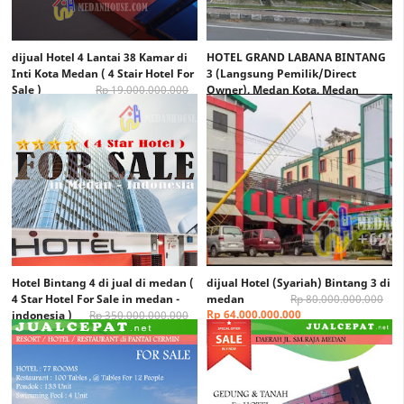
dijual Hotel 4 Lantai 38 Kamar di
HOTEL GRAND LABANA BINTANG
Inti Kota Medan ( 4 Stair Hotel For
3 (Langsung Pemilik/Direct
Sale )
Rp 19.000.000.000
Owner), Medan Kota, Medan
Rp 18.500.000.000
Rp Quote
Rp (Quote)
Hotel Bintang 4 di jual di medan (
dijual Hotel (Syariah) Bintang 3 di
4 Star Hotel For Sale in medan -
medan
Rp 80.000.000.000
Rp 64.000.000.000
indonesia )
Rp 350.000.000.000
Rp 345.000.000.000