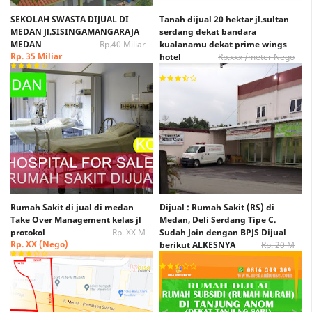
SEKOLAH SWASTA DIJUAL DI
Tanah dijual 20 hektar jl.sultan
MEDAN Jl.SISINGAMANGARAJA
serdang dekat bandara
MEDAN
Rp.40 Miliar
kualanamu dekat prime wings
Rp. 35 Miliar
hotel
Rp.xxx /meter Nego
Rp. xxx /Meter Nego
Rumah Sakit di jual di medan
Dijual : Rumah Sakit (RS) di
Take Over Management kelas jl
Medan, Deli Serdang Tipe C.
protokol
Rp. XX M
Sudah Join dengan BPJS Dijual
Rp. XX (Nego)
berikut ALKESNYA
Rp. 20 M
Rp. 15 M (Nego)