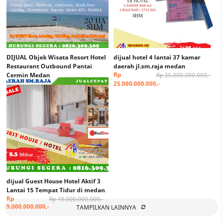
DIJUAL Objek Wisata Resort Hotel
dijual hotel 4 lantai 37 kamar
Restaurant Outbound Pantai
daerah jl.sm.raja medan
Rp
Cermin Medan
Rp 35.000.000.000,-
Rp
25.000.000.000,-
Rp 350.000.000.000,-
320.000.000.000,-
dijual Guest House Hotel Aktif 3
Lantai 15 Tempat Tidur di medan
Rp
Rp 10.000.000.000,-
9.000.000.000,-
TAMPILKAN LAINNYA