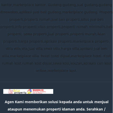
kantor,marketplace kantor. Gudang gudang,jual gudang,gudang
disewakan,aplikasi jual beli gudang,marketplace gudang. Properti
properti,properti rumah,jual beli properti,situs jual beli
properti,info properti,situs properti,properti rumah minimalis,beli
properti, sewa properti,jual properti,properti murah,iklan
properti,harga properti,aplikasi properti,marketplace properti.
Villa villa,vila,jual villa,sewa villa,harga villa,aplikasi jual beli
villa,marketplace villa. Hotel hotel dijual,marketplace hotel. Kost
rumah kost,rumah kost dijual,sewa kost,kos2an,aplikasi cari kost
online,marketplace kost.
Agen Kami memberikan solusi kepada anda untuk menjual
ataupun menemukan properti idaman anda. Serahkan /