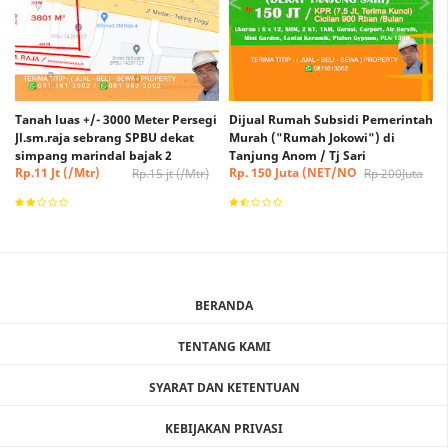
Tanah luas +/- 3000 Meter Persegi
Dijual Rumah Subsidi Pemerintah
Jl.sm.raja sebrang SPBU dekat
Murah ("Rumah Jokowi") di
simpang marindal bajak 2
Tanjung Anom / Tj Sari
Rp.11 Jt (/Mtr)
Rp. 150 Juta (NET/NO
Rp.15 jt (/Mtr)
Rp 200Juta
(Nego)
NEGO)
BERANDA
TENTANG KAMI
SYARAT DAN KETENTUAN
KEBIJAKAN PRIVASI