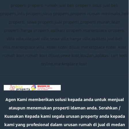
properti,properti rumah,jual beli properti,situs jual beli
properti,info properti,situs properti,properti rumah minimalis,beli
properti, sewa properti,jual properti,properti murah,iklan
properti,harga properti,aplikasi properti,marketplace properti.
Villa villa,vila,jual villa,sewa villa,harga villa,aplikasi jual beli
villa,marketplace villa. Hotel hotel dijual,marketplace hotel. Kost
rumah kost,rumah kost dijual,sewa kost,kos2an,aplikasi cari kost
online,marketplace kost.
Agen Kami memberikan solusi kepada anda untuk menjual
ataupun menemukan properti idaman anda. Serahkan /
Kuasakan Kepada kami segala urusan property anda kepada
kami yang profesional dalam urusan rumah di jual di medan