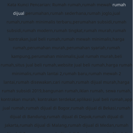
Kata Kunci Pencarian: Rumah rumah,rumah mewah,
rumah
dijual
,perumahan,rumah sederhana,rumah joglo,jual
rumah,rumah minimalis terbaru,perumahan subsidi,rumah
subsidi,rumah modern,rumah tingkat,rumah murah,rumah
kontrakan,jual beli rumah,rumah mewah minimalis,harga
rumah,perumahan murah,perumahan syariah,rumah
kampung,perumahan minimalis,jual rumah murah,beli
rumah,situs jual beli rumah,website jual beli rumah,harga rumah
minimalis,rumah lantai 2,rumah baru,rumah mewah 2
lantai,rumah disewakan,cari rumah,rumah dijual murah,harga
rumah subsidi 2019,bangunan rumah,iklan rumah, sewa rumah,
kontrakan murah, kontrakan terdekat,aplikasi jual beli rumah,app
jual rumah,rumah dijual di Bogor,rumah dijual di Bekasi,rumah
dijual di Bandung,rumah dijual di Depok,rumah dijual di
Jakarta,rumah dijual di Malang,rumah dijual di Medan,rumah