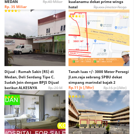
MEDAN
Rp.40 Miliar
kualanamu dekat prime wings
Rp. 35 Miliar
hotel
Rp.xxx /meter Nego
Rp. xxx /Meter Nego
Dijual : Rumah Sakit (RS) di
Tanah luas +/- 3000 Meter Persegi
Medan, Deli Serdang Tipe C.
Jl.sm.raja sebrang SPBU dekat
Sudah Join dengan BPJS Dijual
simpang marindal bajak 2
Rp.11 Jt (/Mtr)
berikut ALKESNYA
Rp. 20 M
Rp.15 jt (/Mtr)
(Nego)
Rp. 15 M (Nego)