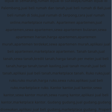
dijual di Semarang,rumah dijual di Surabaya,rumah dijual di
Palembang,jual beli rumah dan tanah,jual beli rumah di Bali,jual
beli rumah di Solo,jual rumah di Serpong,cara jual rumah
online,marketplace rumah. Apartemen apartemen,jual
apartemen,sewa apartemen,sewa apartemen bulanan,sewa
apartemen harian,harga apartemen,apartemen
murah,apartemen terdekat,sewa apartemen murah,aplikasi jual
beli apartemen,marketplace apartemen. Tanah tanah,jual
tanah,sewa tanah,kredit tanah,harga tanah per meter,jual beli
tanah,harga tanah,tanah kavling,jual tanah murah,jual beli
tanah,aplikasi jual beli tanah,marketplace tanah. Ruko ruko,jual
ruko,ruko murah,harga ruko,sewa ruko,aplikasi jual beli
ruko,marketplace ruko. Kantor kantor,jual kantor,sewa
kantor,sewa kantor murah,sewa ruang kantor,aplikasi jual beli
kantor,marketplace kantor. Gudang gudang,jual gudang,gudang
disewakan,aplikasi jual beli gudang,marketplace gudang. Properti