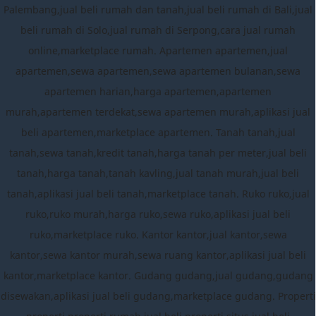
Palembang,jual beli rumah dan tanah,jual beli rumah di Bali,jual
beli rumah di Solo,jual rumah di Serpong,cara jual rumah
online,marketplace rumah. Apartemen apartemen,jual
apartemen,sewa apartemen,sewa apartemen bulanan,sewa
apartemen harian,harga apartemen,apartemen
murah,apartemen terdekat,sewa apartemen murah,aplikasi jual
beli apartemen,marketplace apartemen. Tanah tanah,jual
tanah,sewa tanah,kredit tanah,harga tanah per meter,jual beli
tanah,harga tanah,tanah kavling,jual tanah murah,jual beli
tanah,aplikasi jual beli tanah,marketplace tanah. Ruko ruko,jual
ruko,ruko murah,harga ruko,sewa ruko,aplikasi jual beli
ruko,marketplace ruko. Kantor kantor,jual kantor,sewa
kantor,sewa kantor murah,sewa ruang kantor,aplikasi jual beli
kantor,marketplace kantor. Gudang gudang,jual gudang,gudang
disewakan,aplikasi jual beli gudang,marketplace gudang. Properti