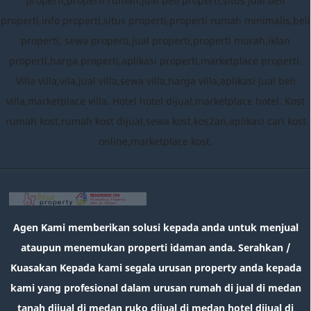
properti,properti rumah,jual beli properti,situs jual beli
properti,info properti,situs properti,properti rumah minimalis,beli
properti, sewa properti,jual properti,properti murah,iklan
properti,harga properti,aplikasi properti,marketplace properti.
Villa villa,vila,jual villa,sewa villa,harga villa,aplikasi jual beli
villa,marketplace villa. Hotel hotel dijual,marketplace hotel. Kost
rumah kost,rumah kost dijual,sewa kost,kos2an,aplikasi cari kost
online,marketplace kost.
Agen Kami memberikan solusi kepada anda untuk menjual
ataupun menemukan properti idaman anda. Serahkan /
Kuasakan Kepada kami segala urusan property anda kepada
kami yang profesional dalam urusan rumah di jual di medan
tanah dijual di medan ruko dijual di medan hotel dijual di