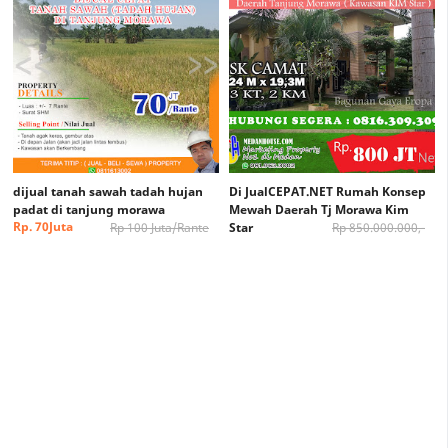
dijual tanah sawah tadah hujan
Di JualCEPAT.NET Rumah Konsep
padat di tanjung morawa
Mewah Daerah Tj Morawa Kim
Rp. 70Juta
Rp 100 Juta/Rante
Star
Rp 850.000.000,-
/Rante (nego)
Rp 800.000.000,-