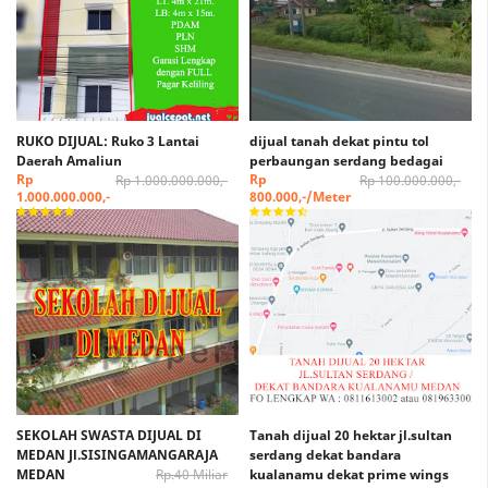
RUKO DIJUAL: Ruko 3 Lantai
dijual tanah dekat pintu tol
Daerah Amaliun
perbaungan serdang bedagai
Rp
Rp
Rp 1.000.000.000,-
Rp 100.000.000,-
1.000.000.000,-
800.000,-/Meter
SEKOLAH SWASTA DIJUAL DI
Tanah dijual 20 hektar jl.sultan
MEDAN Jl.SISINGAMANGARAJA
serdang dekat bandara
MEDAN
Rp.40 Miliar
kualanamu dekat prime wings