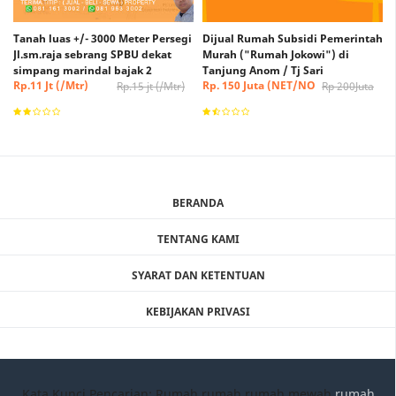
Tanah luas +/- 3000 Meter Persegi
Dijual Rumah Subsidi Pemerintah
Jl.sm.raja sebrang SPBU dekat
Murah ("Rumah Jokowi") di
simpang marindal bajak 2
Tanjung Anom / Tj Sari
Rp.11 Jt (/Mtr)
Rp. 150 Juta (NET/NO
Rp.15 jt (/Mtr)
Rp 200Juta
(Nego)
NEGO)
BERANDA
TENTANG KAMI
SYARAT DAN KETENTUAN
KEBIJAKAN PRIVASI
Kata Kunci Pencarian: Rumah rumah,rumah mewah,
rumah