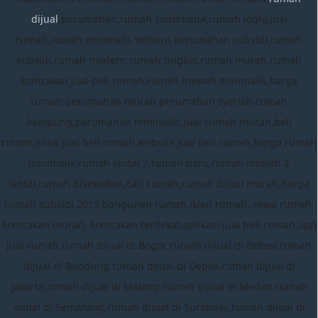
dijual
,perumahan,rumah sederhana,rumah joglo,jual
rumah,rumah minimalis terbaru,perumahan subsidi,rumah
subsidi,rumah modern,rumah tingkat,rumah murah,rumah
kontrakan,jual beli rumah,rumah mewah minimalis,harga
rumah,perumahan murah,perumahan syariah,rumah
kampung,perumahan minimalis,jual rumah murah,beli
rumah,situs jual beli rumah,website jual beli rumah,harga rumah
minimalis,rumah lantai 2,rumah baru,rumah mewah 2
lantai,rumah disewakan,cari rumah,rumah dijual murah,harga
rumah subsidi 2019,bangunan rumah,iklan rumah, sewa rumah,
kontrakan murah, kontrakan terdekat,aplikasi jual beli rumah,app
jual rumah,rumah dijual di Bogor,rumah dijual di Bekasi,rumah
dijual di Bandung,rumah dijual di Depok,rumah dijual di
Jakarta,rumah dijual di Malang,rumah dijual di Medan,rumah
dijual di Semarang,rumah dijual di Surabaya,rumah dijual di