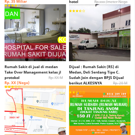
Rp. 35 Miliar
hotel
Rp.xxx /meter Nego
Rp. xxx /Meter Nego
Rumah Sakit di jual di medan
Dijual : Rumah Sakit (RS) di
Take Over Management kelas jl
Medan, Deli Serdang Tipe C.
protokol
Rp. XX M
Sudah Join dengan BPJS Dijual
Rp. XX (Nego)
berikut ALKESNYA
Rp. 20 M
Rp. 15 M (Nego)