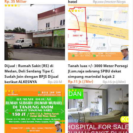
Rp. 35 Miliar
hotel
Rp.xxx /meter Nego
Rp. xxx /Meter Nego
Dijual : Rumah Sakit (RS) di
Tanah luas +/- 3000 Meter Persegi
Medan, Deli Serdang Tipe C.
Jl.sm.raja sebrang SPBU dekat
Sudah Join dengan BPJS Dijual
simpang marindal bajak 2
Rp.11 Jt (/Mtr)
berikut ALKESNYA
Rp. 20 M
Rp.15 jt (/Mtr)
(Nego)
Rp. 15 M (Nego)