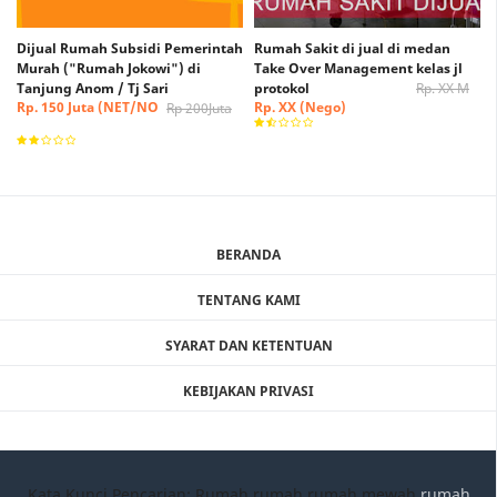
Dijual Rumah Subsidi Pemerintah
Rumah Sakit di jual di medan
Murah ("Rumah Jokowi") di
Take Over Management kelas jl
Tanjung Anom / Tj Sari
protokol
Rp. XX M
Rp. 150 Juta (NET/NO
Rp. XX (Nego)
Rp 200Juta
NEGO)
BERANDA
TENTANG KAMI
SYARAT DAN KETENTUAN
KEBIJAKAN PRIVASI
Kata Kunci Pencarian: Rumah rumah,rumah mewah,
rumah