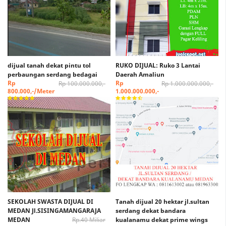
dijual tanah dekat pintu tol
RUKO DIJUAL: Ruko 3 Lantai
perbaungan serdang bedagai
Daerah Amaliun
Rp
Rp
Rp 100.000.000,-
Rp 1.000.000.000,-
800.000,-/Meter
1.000.000.000,-
SEKOLAH SWASTA DIJUAL DI
Tanah dijual 20 hektar jl.sultan
MEDAN Jl.SISINGAMANGARAJA
serdang dekat bandara
MEDAN
Rp.40 Miliar
kualanamu dekat prime wings