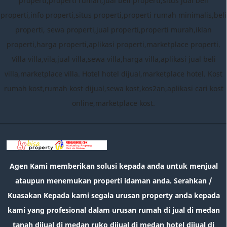
properti,properti rumah,jual beli properti,situs jual beli
properti,info properti,situs properti,properti rumah minimalis,beli
properti, sewa properti,jual properti,properti murah,iklan
properti,harga properti,aplikasi properti,marketplace properti.
Villa villa,vila,jual villa,sewa villa,harga villa,aplikasi jual beli
villa,marketplace villa. Hotel hotel dijual,marketplace hotel. Kost
rumah kost,rumah kost dijual,sewa kost,kos2an,aplikasi cari kost
online,marketplace kost.
Agen Kami memberikan solusi kepada anda untuk menjual
ataupun menemukan properti idaman anda. Serahkan /
Kuasakan Kepada kami segala urusan property anda kepada
kami yang profesional dalam urusan rumah di jual di medan
tanah dijual di medan ruko dijual di medan hotel dijual di