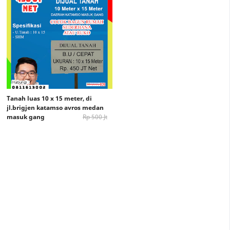
Tanah luas 10 x 15 meter, di
jl.brigjen katamso avros medan
masuk gang
Rp 500 Jt
Rp. 450 Jt /Net (No Nego)