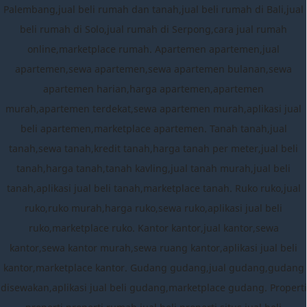
Palembang,jual beli rumah dan tanah,jual beli rumah di Bali,jual
beli rumah di Solo,jual rumah di Serpong,cara jual rumah
online,marketplace rumah. Apartemen apartemen,jual
apartemen,sewa apartemen,sewa apartemen bulanan,sewa
apartemen harian,harga apartemen,apartemen
murah,apartemen terdekat,sewa apartemen murah,aplikasi jual
beli apartemen,marketplace apartemen. Tanah tanah,jual
tanah,sewa tanah,kredit tanah,harga tanah per meter,jual beli
tanah,harga tanah,tanah kavling,jual tanah murah,jual beli
tanah,aplikasi jual beli tanah,marketplace tanah. Ruko ruko,jual
ruko,ruko murah,harga ruko,sewa ruko,aplikasi jual beli
ruko,marketplace ruko. Kantor kantor,jual kantor,sewa
kantor,sewa kantor murah,sewa ruang kantor,aplikasi jual beli
kantor,marketplace kantor. Gudang gudang,jual gudang,gudang
disewakan,aplikasi jual beli gudang,marketplace gudang. Properti