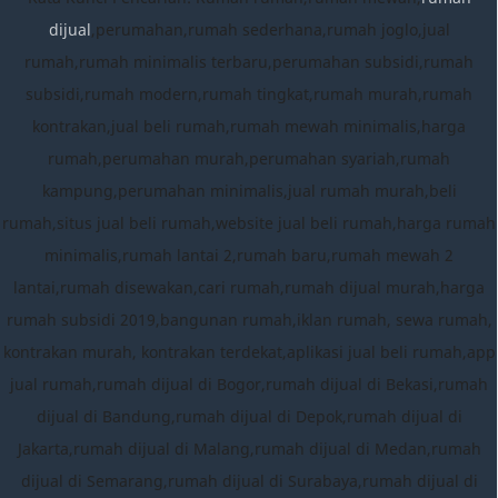
dijual
,perumahan,rumah sederhana,rumah joglo,jual
rumah,rumah minimalis terbaru,perumahan subsidi,rumah
subsidi,rumah modern,rumah tingkat,rumah murah,rumah
kontrakan,jual beli rumah,rumah mewah minimalis,harga
rumah,perumahan murah,perumahan syariah,rumah
kampung,perumahan minimalis,jual rumah murah,beli
rumah,situs jual beli rumah,website jual beli rumah,harga rumah
minimalis,rumah lantai 2,rumah baru,rumah mewah 2
lantai,rumah disewakan,cari rumah,rumah dijual murah,harga
rumah subsidi 2019,bangunan rumah,iklan rumah, sewa rumah,
kontrakan murah, kontrakan terdekat,aplikasi jual beli rumah,app
jual rumah,rumah dijual di Bogor,rumah dijual di Bekasi,rumah
dijual di Bandung,rumah dijual di Depok,rumah dijual di
Jakarta,rumah dijual di Malang,rumah dijual di Medan,rumah
dijual di Semarang,rumah dijual di Surabaya,rumah dijual di