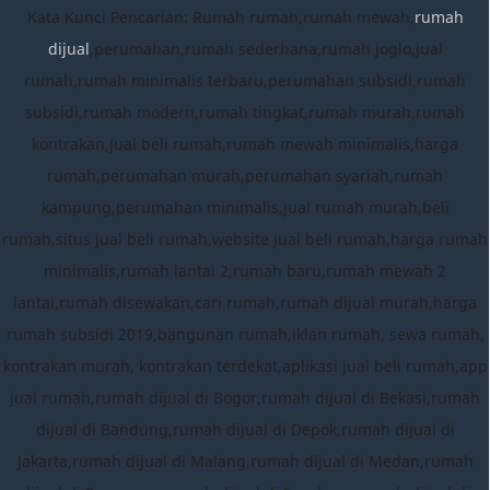
Kata Kunci Pencarian: Rumah rumah,rumah mewah,
rumah
dijual
,perumahan,rumah sederhana,rumah joglo,jual
rumah,rumah minimalis terbaru,perumahan subsidi,rumah
subsidi,rumah modern,rumah tingkat,rumah murah,rumah
kontrakan,jual beli rumah,rumah mewah minimalis,harga
rumah,perumahan murah,perumahan syariah,rumah
kampung,perumahan minimalis,jual rumah murah,beli
rumah,situs jual beli rumah,website jual beli rumah,harga rumah
minimalis,rumah lantai 2,rumah baru,rumah mewah 2
lantai,rumah disewakan,cari rumah,rumah dijual murah,harga
rumah subsidi 2019,bangunan rumah,iklan rumah, sewa rumah,
kontrakan murah, kontrakan terdekat,aplikasi jual beli rumah,app
jual rumah,rumah dijual di Bogor,rumah dijual di Bekasi,rumah
dijual di Bandung,rumah dijual di Depok,rumah dijual di
Jakarta,rumah dijual di Malang,rumah dijual di Medan,rumah