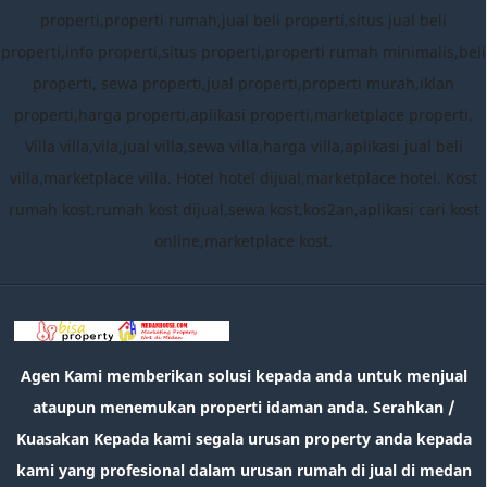
properti,properti rumah,jual beli properti,situs jual beli
properti,info properti,situs properti,properti rumah minimalis,beli
properti, sewa properti,jual properti,properti murah,iklan
properti,harga properti,aplikasi properti,marketplace properti.
Villa villa,vila,jual villa,sewa villa,harga villa,aplikasi jual beli
villa,marketplace villa. Hotel hotel dijual,marketplace hotel. Kost
rumah kost,rumah kost dijual,sewa kost,kos2an,aplikasi cari kost
online,marketplace kost.
Agen Kami memberikan solusi kepada anda untuk menjual
ataupun menemukan properti idaman anda. Serahkan /
Kuasakan Kepada kami segala urusan property anda kepada
kami yang profesional dalam urusan rumah di jual di medan