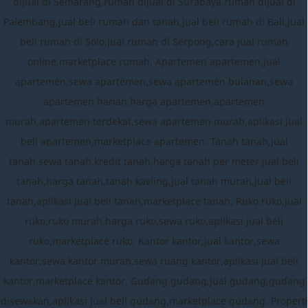
dijual di Semarang,rumah dijual di Surabaya,rumah dijual di
Palembang,jual beli rumah dan tanah,jual beli rumah di Bali,jual
beli rumah di Solo,jual rumah di Serpong,cara jual rumah
online,marketplace rumah. Apartemen apartemen,jual
apartemen,sewa apartemen,sewa apartemen bulanan,sewa
apartemen harian,harga apartemen,apartemen
murah,apartemen terdekat,sewa apartemen murah,aplikasi jual
beli apartemen,marketplace apartemen. Tanah tanah,jual
tanah,sewa tanah,kredit tanah,harga tanah per meter,jual beli
tanah,harga tanah,tanah kavling,jual tanah murah,jual beli
tanah,aplikasi jual beli tanah,marketplace tanah. Ruko ruko,jual
ruko,ruko murah,harga ruko,sewa ruko,aplikasi jual beli
ruko,marketplace ruko. Kantor kantor,jual kantor,sewa
kantor,sewa kantor murah,sewa ruang kantor,aplikasi jual beli
kantor,marketplace kantor. Gudang gudang,jual gudang,gudang
disewakan,aplikasi jual beli gudang,marketplace gudang. Properti