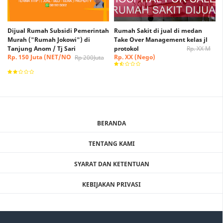
Dijual Rumah Subsidi Pemerintah
Rumah Sakit di jual di medan
Murah ("Rumah Jokowi") di
Take Over Management kelas jl
Tanjung Anom / Tj Sari
protokol
Rp. XX M
Rp. 150 Juta (NET/NO
Rp. XX (Nego)
Rp 200Juta
NEGO)
BERANDA
TENTANG KAMI
SYARAT DAN KETENTUAN
KEBIJAKAN PRIVASI