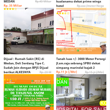
MEDAN
Rp.40 Miliar
kualanamu dekat prime wings
Rp. 35 Miliar
hotel
Rp.xxx /meter Nego
Rp. xxx /Meter Nego
Dijual : Rumah Sakit (RS) di
Tanah luas +/- 3000 Meter Persegi
Medan, Deli Serdang Tipe C.
Jl.sm.raja sebrang SPBU dekat
Sudah Join dengan BPJS Dijual
simpang marindal bajak 2
Rp.11 Jt (/Mtr)
berikut ALKESNYA
Rp. 20 M
Rp.15 jt (/Mtr)
(Nego)
Rp. 15 M (Nego)