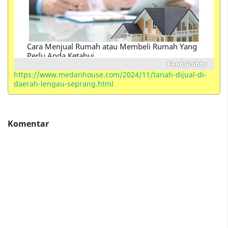
Perbedaan Istilah Kondotel , Hotel, Hostel ,
Motel, Losmen, Homestay, Resort, Guest House,
Villa, Suite, Inn dan Serviced Apartements
https://www.medanhouse.com/2024/11/tanah-dijual-di-
daerah-lengau-seprang.html
Komentar
Apartemen Milik BUMN Waskita Karya (Vasaka
The Reiz Condo) di Medan Berikan Promo Jalan
Jalan Gratis