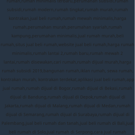
rumah,rumah minimalis terbaru,perumahan subsidi,rumah
subsidi,rumah modern,rumah tingkat,rumah murah,rumah
kontrakan,jual beli rumah,rumah mewah minimalis,harga
rumah,perumahan murah,perumahan syariah,rumah
kampung,perumahan minimalis,jual rumah murah,beli
rumah,situs jual beli rumah,website jual beli rumah,harga rumah
minimalis,rumah lantai 2,rumah baru,rumah mewah 2
lantai,rumah disewakan,cari rumah,rumah dijual murah,harga
rumah subsidi 2019,bangunan rumah,iklan rumah, sewa rumah,
kontrakan murah, kontrakan terdekat,aplikasi jual beli rumah,app
jual rumah,rumah dijual di Bogor,rumah dijual di Bekasi,rumah
dijual di Bandung,rumah dijual di Depok,rumah dijual di
Jakarta,rumah dijual di Malang,rumah dijual di Medan,rumah
dijual di Semarang,rumah dijual di Surabaya,rumah dijual di
Palembang,jual beli rumah dan tanah,jual beli rumah di Bali,jual
beli rumah di Solo,jual rumah di Serpong,cara jual rumah