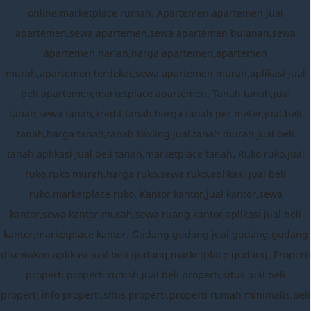
online,marketplace rumah. Apartemen apartemen,jual
apartemen,sewa apartemen,sewa apartemen bulanan,sewa
apartemen harian,harga apartemen,apartemen
murah,apartemen terdekat,sewa apartemen murah,aplikasi jual
beli apartemen,marketplace apartemen. Tanah tanah,jual
tanah,sewa tanah,kredit tanah,harga tanah per meter,jual beli
tanah,harga tanah,tanah kavling,jual tanah murah,jual beli
tanah,aplikasi jual beli tanah,marketplace tanah. Ruko ruko,jual
ruko,ruko murah,harga ruko,sewa ruko,aplikasi jual beli
ruko,marketplace ruko. Kantor kantor,jual kantor,sewa
kantor,sewa kantor murah,sewa ruang kantor,aplikasi jual beli
kantor,marketplace kantor. Gudang gudang,jual gudang,gudang
disewakan,aplikasi jual beli gudang,marketplace gudang. Properti
properti,properti rumah,jual beli properti,situs jual beli
properti,info properti,situs properti,properti rumah minimalis,beli