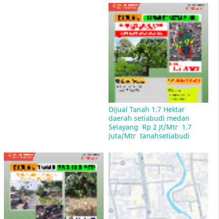
Tempat Les Bimbel dan Les Bahasa Mandarin
Dan Les Bahasa Inggris di daerah pancing aksara
unimed medan
Dijual Tanah 1.7 Hektar 
daerah setiabudi medan 
Selayang  Rp 2 Jt/Mtr  1.7 
Juta/Mtr  tanahsetiabudi
Daftar Nama-Nama Jalan di Kota Medan Dengan
Kode Pos 20212