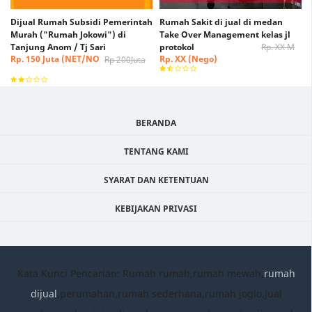
Dijual Rumah Subsidi Pemerintah
Rumah Sakit di jual di medan
Murah ("Rumah Jokowi") di
Take Over Management kelas jl
Tanjung Anom / Tj Sari
protokol
Rp. XX M
Rp. 150 Juta (NET/NO
Rp. XX (Nego)
Rp 200Juta
NEGO)
BERANDA
TENTANG KAMI
SYARAT DAN KETENTUAN
KEBIJAKAN PRIVASI
Kata Kunci Pencarian: Rumah rumah,rumah mewah,
rumah
dijual
,perumahan,rumah sederhana,rumah joglo,jual