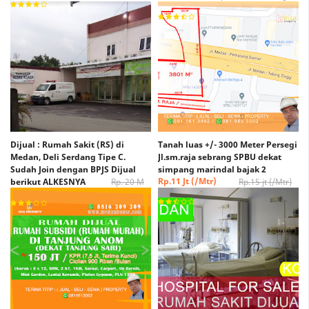
Rp. xxx /Meter Nego
Dijual : Rumah Sakit (RS) di
Tanah luas +/- 3000 Meter Persegi
Medan, Deli Serdang Tipe C.
Jl.sm.raja sebrang SPBU dekat
Sudah Join dengan BPJS Dijual
simpang marindal bajak 2
Rp.11 Jt (/Mtr)
berikut ALKESNYA
Rp. 20 M
Rp.15 jt (/Mtr)
(Nego)
Rp. 15 M (Nego)