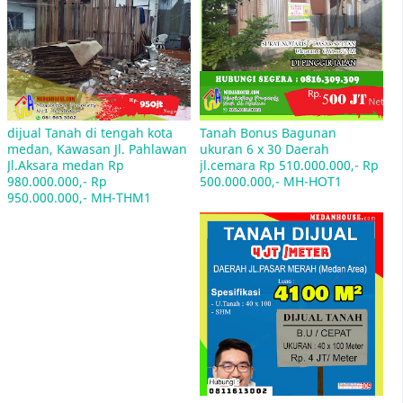
Lelang Rumah Bank BRI Medan
dijual Tanah di tengah kota 
Tanah Bonus Bagunan 
medan, Kawasan Jl. Pahlawan 
ukuran 6 x 30 Daerah 
Jl.Aksara medan Rp 
jl.cemara Rp 510.000.000,- Rp 
Jual Rumah Sitaan Bank di Medan
980.000.000,- Rp 
500.000.000,- MH-HOT1
950.000.000,- MH-THM1
Mulan Jameela Pasang Iklan Jual Rumah
penawaran Rp 2,5 miliar, yang terletak di
kawasan Sektor 9 Bintaro, Tangerang Selatan