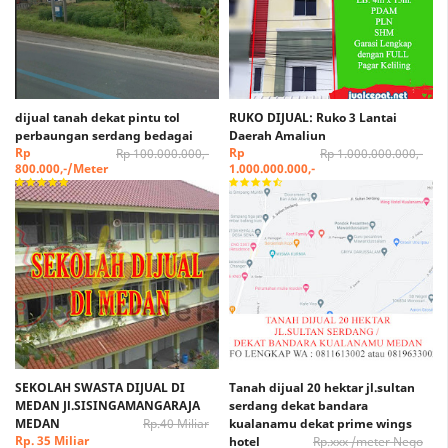
dijual tanah dekat pintu tol
RUKO DIJUAL: Ruko 3 Lantai
perbaungan serdang bedagai
Daerah Amaliun
Rp
Rp
Rp 100.000.000,-
Rp 1.000.000.000,-
800.000,-/Meter
1.000.000.000,-
SEKOLAH SWASTA DIJUAL DI
Tanah dijual 20 hektar jl.sultan
MEDAN Jl.SISINGAMANGARAJA
serdang dekat bandara
MEDAN
Rp.40 Miliar
kualanamu dekat prime wings
Rp. 35 Miliar
hotel
Rp.xxx /meter Nego