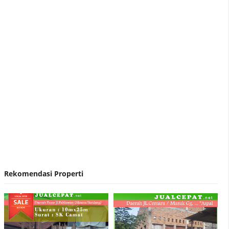
Diduga Jual Solar Bersubsidi Ke Pabrik , 2 SPBU
di Medan Resmi Ditutup
Nirvana Development Akuisisi Hermes Place
Polonia Medan
Rekomendasi Properti
Contoh Surat Penawaran Harga Rumah