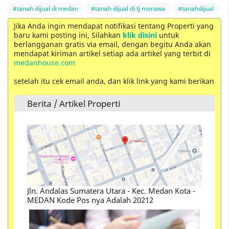
#tanah dijual di medan
#tanah dijual di tj morawa
#tanahdijual
Jika Anda ingin mendapat notifikasi tentang Properti yang
baru kami posting ini, Silahkan
klik disini
untuk
berlangganan gratis via email, dengan begitu Anda akan
mendapat kiriman artikel setiap ada artikel yang terbit di
medanhouse.com
setelah itu cek email anda, dan klik link yang kami berikan
Berita / Artikel Properti
Jln. Andalas Sumatera Utara - Kec. Medan Kota -
MEDAN Kode Pos nya Adalah 20212
Cara Menjual Rumah atau Membeli Rumah Yang
Perlu Anda Ketahui