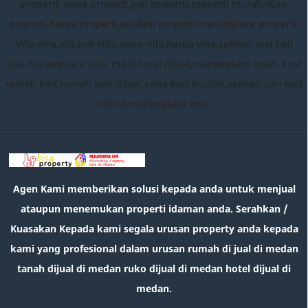
properti, sewa properti,jual properti,properti murah,iklan
properti,harga properti,aplikasi properti,marketplace properti.
Villa villa,vila,jual villa,sewa villa,harga villa,aplikasi jual beli
villa,marketplace villa. Hotel hotel dijual,marketplace hotel. Kost
rumah kost,rumah kost dijual,sewa kost,kos2an,aplikasi cari kost
online,marketplace kost.
Agen Kami memberikan solusi kepada anda untuk menjual
ataupun menemukan properti idaman anda. Serahkan /
Kuasakan Kepada kami segala urusan property anda kepada
kami yang profesional dalam urusan rumah di jual di medan
tanah dijual di medan ruko dijual di medan hotel dijual di
medan.