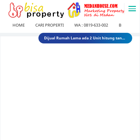
-->
HOME
CARI PROPERTI
WA : 0819-633-002
BLOG
Dijual Gedung di Medan Area Sebelah Mesjid 3 Lantai + 2 Lantai dan Tanahnya total luas 2583 30 Miliar 40 Miliar gedungdimedanarea1
Tanah dijual 1 Hektar di medan daerah Ringroad Tj sari - medan selayang 65 Miliar 70 Miliar tanahdiringroadtjsari1
DIJUAL SEKOLAH SWASTA DI STABAT LANGKAT SUMUT TK - SD - SMP 9,8 Miliar 10 Miliar sekolahdistabat1
Tanah & Bagunan di usu medan Rumah Tua (Rumah Lama) di Jl.Dr Mansyur Pintu 4 usu 5 Miliar 4 Miliar tanahdisekitarusudrmansyur1
Rumah Mewah di Medan dijual Jl. Linggar Jati / Jl.Suryo (Sekitar Jl. Sudirman, Medan) 75 Miliar 64 Miliar rumahmewahdimedanA2
Dijual tanah di sunggal kanan pdam sunggal jl.tajung balai 1.250 /mtr 2jt /mtr tanahdipdamsunggalkanan
Dijual rumah murah di medan Daerah Aksara (Siap Huni) - dibawah 300 juta 300 Juta 245 Juta rumahmurahdimedanbantan
Dijual Kost Kostan di Belakang Kampus Uisu Medan 3 M 2.9 M rumahkostdibelakanguisu
DIJUAL Usaha Kost-Kostan daerah Peringgan kota medan berpenghuni. 8 Miliar 7 Miliar kostdipringgan2
Dijual Rumah Lama ada 2 Unit hitung tanah di medan petisah Daerah Jl.Ayahanda masuk jl.batutulis 1.3 Miliar 1.5 Miliar rumahlamatanahdiayahanda