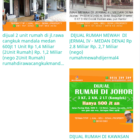
Lelang Rumah Bank BRI Medan
dijual 2 unit rumah di jl.rawa 
 DIJUAL RUMAH MEWAH  DI 
cangkuk mandala medan 
JERMAL IV - MEDAN DENAI Rp 
600jt 1 Unit Rp 1,4 Miliar 
2.8 Miliar Rp. 2,7 Miliar 
Jual Rumah Sitaan Bank di Medan
(2Unit Rumah) Rp. 1,2 Miliar 
(nego)  
(nego 2Unit Rumah)  
rumahmewahdijermal4
rumahdirawacangkukmandala
Mulan Jameela Pasang Iklan Jual Rumah
penawaran Rp 2,5 miliar, yang terletak di
kawasan Sektor 9 Bintaro, Tangerang Selatan
DIJUAL RUMAH DI KAWASAN 