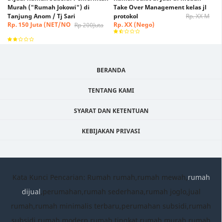
Murah ("Rumah Jokowi") di
Take Over Management kelas jl
Tanjung Anom / Tj Sari
protokol
Rp. XX M
Rp. 150 Juta (NET/NO
Rp. XX (Nego)
Rp 200Juta
NEGO)
BERANDA
TENTANG KAMI
SYARAT DAN KETENTUAN
KEBIJAKAN PRIVASI
Kata Kunci Pencarian: Rumah rumah,rumah mewah,
rumah
dijual
,perumahan,rumah sederhana,rumah joglo,jual
rumah,rumah minimalis terbaru,perumahan subsidi,rumah
subsidi,rumah modern,rumah tingkat,rumah murah,rumah