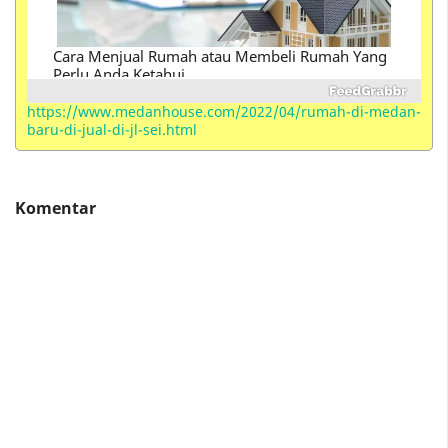
Perbedaan Istilah Kondotel , Hotel, Hostel ,
Motel, Losmen, Homestay, Resort, Guest House,
Villa, Suite, Inn dan Serviced Apartements
https://www.medanhouse.com/2022/04/rumah-di-medan-
baru-di-jual-di-jl-sei.html
Komentar
Apartemen Milik BUMN Waskita Karya (Vasaka
The Reiz Condo) di Medan Berikan Promo Jalan
Jalan Gratis
Diduga Jual Solar Bersubsidi Ke Pabrik , 2 SPBU
di Medan Resmi Ditutup