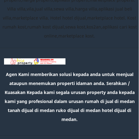
Villa villa,vila,jual villa,sewa villa,harga villa,aplikasi jual beli
villa,marketplace villa. Hotel hotel dijual,marketplace hotel. Kost
rumah kost,rumah kost dijual,sewa kost,kos2an,aplikasi cari kost
online,marketplace kost.
Agen Kami memberikan solusi kepada anda untuk menjual
ataupun menemukan properti idaman anda. Serahkan /
Kuasakan Kepada kami segala urusan property anda kepada
kami yang profesional dalam urusan rumah di jual di medan
tanah dijual di medan ruko dijual di medan hotel dijual di
medan.