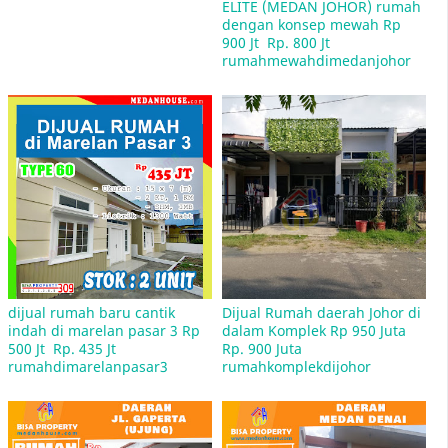
ELITE (MEDAN JOHOR) rumah 
dengan konsep mewah Rp 
Rumah DP 1 Juta Cicilan 800 Rb Bagaimana
900 Jt  Rp. 800 Jt  
Maksudnya?
rumahmewahdimedanjohor
HATI-HATI, Jika anda Pemilik Tanah/Rumah Anda
Harus Perhatikan Hal ini.
dijual rumah baru cantik 
Dijual Rumah daerah Johor di 
indah di marelan pasar 3 Rp 
dalam Komplek Rp 950 Juta 
500 Jt  Rp. 435 Jt 
Rp. 900 Juta 
rumahdimarelanpasar3
rumahkomplekdijohor
4 Sertifikat Tanah Keluarga Nirina Zubir di Blokir
BPN Sementara Waktu