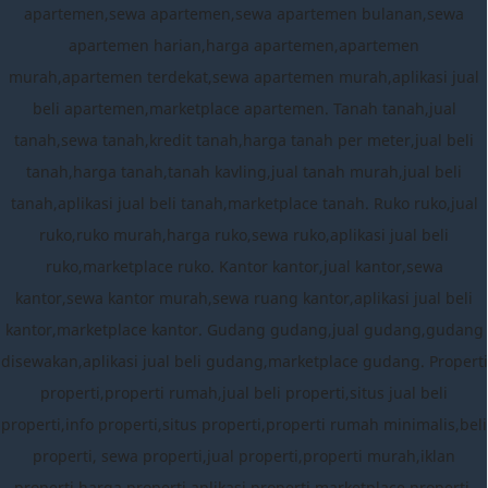
apartemen,sewa apartemen,sewa apartemen bulanan,sewa
apartemen harian,harga apartemen,apartemen
murah,apartemen terdekat,sewa apartemen murah,aplikasi jual
beli apartemen,marketplace apartemen. Tanah tanah,jual
tanah,sewa tanah,kredit tanah,harga tanah per meter,jual beli
tanah,harga tanah,tanah kavling,jual tanah murah,jual beli
tanah,aplikasi jual beli tanah,marketplace tanah. Ruko ruko,jual
ruko,ruko murah,harga ruko,sewa ruko,aplikasi jual beli
ruko,marketplace ruko. Kantor kantor,jual kantor,sewa
kantor,sewa kantor murah,sewa ruang kantor,aplikasi jual beli
kantor,marketplace kantor. Gudang gudang,jual gudang,gudang
disewakan,aplikasi jual beli gudang,marketplace gudang. Properti
properti,properti rumah,jual beli properti,situs jual beli
properti,info properti,situs properti,properti rumah minimalis,beli
properti, sewa properti,jual properti,properti murah,iklan
properti,harga properti,aplikasi properti,marketplace properti.