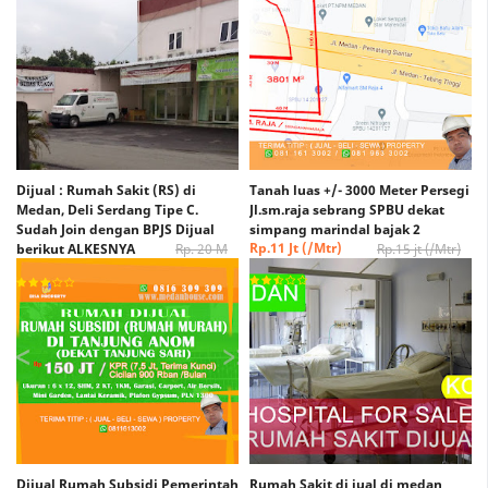
Dijual : Rumah Sakit (RS) di
Tanah luas +/- 3000 Meter Persegi
Medan, Deli Serdang Tipe C.
Jl.sm.raja sebrang SPBU dekat
Sudah Join dengan BPJS Dijual
simpang marindal bajak 2
Rp.11 Jt (/Mtr)
berikut ALKESNYA
Rp. 20 M
Rp.15 jt (/Mtr)
(Nego)
Rp. 15 M (Nego)
Dijual Rumah Subsidi Pemerintah
Rumah Sakit di jual di medan