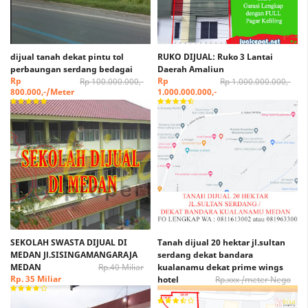
dijual tanah dekat pintu tol
RUKO DIJUAL: Ruko 3 Lantai
perbaungan serdang bedagai
Daerah Amaliun
Rp
Rp
Rp 100.000.000,-
Rp 1.000.000.000,-
800.000,-/Meter
1.000.000.000,-
SEKOLAH SWASTA DIJUAL DI
Tanah dijual 20 hektar jl.sultan
MEDAN Jl.SISINGAMANGARAJA
serdang dekat bandara
MEDAN
Rp.40 Miliar
kualanamu dekat prime wings
Rp. 35 Miliar
hotel
Rp.xxx /meter Nego
Rp. xxx /Meter Nego