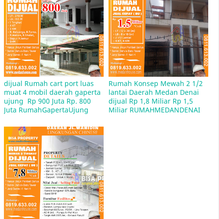
Tempat Les Bimbel dan Les Bahasa Mandarin
Dan Les Bahasa Inggris di daerah pancing aksara
unimed medan
dijual Rumah cart port luas 
Rumah Konsep Mewah 2 1/2 
muat 4 mobil daerah gaperta 
lantai Daerah Medan Denai 
ujung  Rp 900 Juta Rp. 800 
dijual Rp 1,8 Miliar Rp 1,5 
Juta RumahGapertaUjung
Miliar RUMAHMEDANDENAI
Daftar Nama-Nama Jalan di Kota Medan Dengan
Kode Pos 20212
Jln. Andalas Sumatera Utara - Kec. Medan Kota -