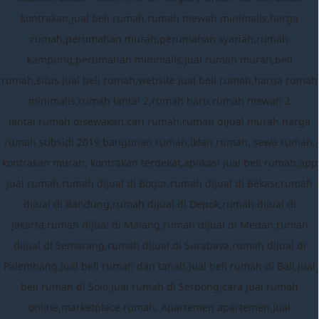
kontrakan,jual beli rumah,rumah mewah minimalis,harga
rumah,perumahan murah,perumahan syariah,rumah
kampung,perumahan minimalis,jual rumah murah,beli
rumah,situs jual beli rumah,website jual beli rumah,harga rumah
minimalis,rumah lantai 2,rumah baru,rumah mewah 2
lantai,rumah disewakan,cari rumah,rumah dijual murah,harga
rumah subsidi 2019,bangunan rumah,iklan rumah, sewa rumah,
kontrakan murah, kontrakan terdekat,aplikasi jual beli rumah,app
jual rumah,rumah dijual di Bogor,rumah dijual di Bekasi,rumah
dijual di Bandung,rumah dijual di Depok,rumah dijual di
Jakarta,rumah dijual di Malang,rumah dijual di Medan,rumah
dijual di Semarang,rumah dijual di Surabaya,rumah dijual di
Palembang,jual beli rumah dan tanah,jual beli rumah di Bali,jual
beli rumah di Solo,jual rumah di Serpong,cara jual rumah
online,marketplace rumah. Apartemen apartemen,jual