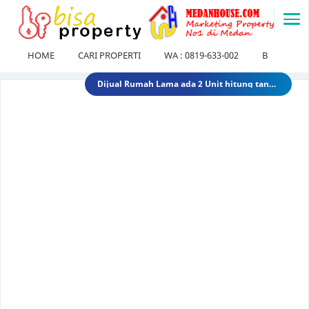
-->
HOME
CARI PROPERTI
WA : 0819-633-002
BLOG
Dijual Gedung di Medan Area Sebelah Mesjid 3 Lantai + 2 Lantai dan Tanahnya total luas 2583 30 Miliar 40 Miliar gedungdimedanarea1
Tanah dijual 1 Hektar di medan daerah Ringroad Tj sari - medan selayang 65 Miliar 70 Miliar tanahdiringroadtjsari1
DIJUAL SEKOLAH SWASTA DI STABAT LANGKAT SUMUT TK - SD - SMP 9,8 Miliar 10 Miliar sekolahdistabat1
Tanah & Bagunan di usu medan Rumah Tua (Rumah Lama) di Jl.Dr Mansyur Pintu 4 usu 5 Miliar 4 Miliar tanahdisekitarusudrmansyur1
Rumah Mewah di Medan dijual Jl. Linggar Jati / Jl.Suryo (Sekitar Jl. Sudirman, Medan) 75 Miliar 64 Miliar rumahmewahdimedanA2
Dijual tanah di sunggal kanan pdam sunggal jl.tajung balai 1.250 /mtr 2jt /mtr tanahdipdamsunggalkanan
Dijual rumah murah di medan Daerah Aksara (Siap Huni) - dibawah 300 juta 300 Juta 245 Juta rumahmurahdimedanbantan
Dijual Kost Kostan di Belakang Kampus Uisu Medan 3 M 2.9 M rumahkostdibelakanguisu
DIJUAL Usaha Kost-Kostan daerah Peringgan kota medan berpenghuni. 8 Miliar 7 Miliar kostdipringgan2
Dijual Rumah Lama ada 2 Unit hitung tanah di medan petisah Daerah Jl.Ayahanda masuk jl.batutulis 1.3 Miliar 1.5 Miliar rumahlamatanahdiayahanda