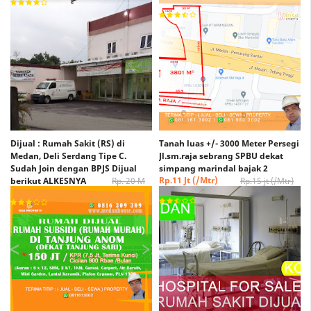
Rp. xxx /Meter Nego
Dijual : Rumah Sakit (RS) di
Tanah luas +/- 3000 Meter Persegi
Medan, Deli Serdang Tipe C.
Jl.sm.raja sebrang SPBU dekat
Sudah Join dengan BPJS Dijual
simpang marindal bajak 2
Rp.11 Jt (/Mtr)
berikut ALKESNYA
Rp. 20 M
Rp.15 jt (/Mtr)
(Nego)
Rp. 15 M (Nego)