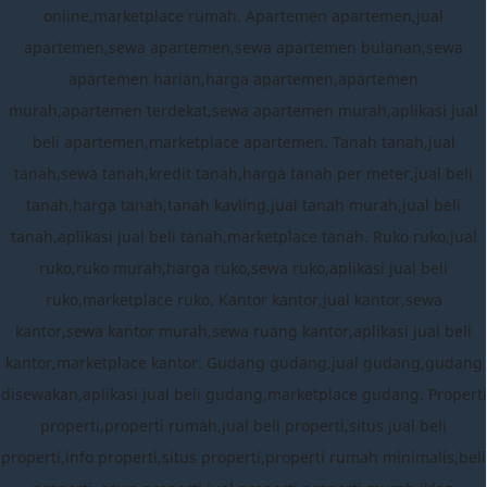
online,marketplace rumah. Apartemen apartemen,jual
apartemen,sewa apartemen,sewa apartemen bulanan,sewa
apartemen harian,harga apartemen,apartemen
murah,apartemen terdekat,sewa apartemen murah,aplikasi jual
beli apartemen,marketplace apartemen. Tanah tanah,jual
tanah,sewa tanah,kredit tanah,harga tanah per meter,jual beli
tanah,harga tanah,tanah kavling,jual tanah murah,jual beli
tanah,aplikasi jual beli tanah,marketplace tanah. Ruko ruko,jual
ruko,ruko murah,harga ruko,sewa ruko,aplikasi jual beli
ruko,marketplace ruko. Kantor kantor,jual kantor,sewa
kantor,sewa kantor murah,sewa ruang kantor,aplikasi jual beli
kantor,marketplace kantor. Gudang gudang,jual gudang,gudang
disewakan,aplikasi jual beli gudang,marketplace gudang. Properti
properti,properti rumah,jual beli properti,situs jual beli
properti,info properti,situs properti,properti rumah minimalis,beli