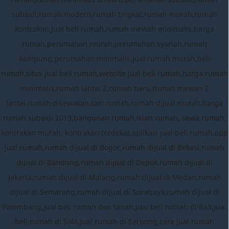
subsidi,rumah modern,rumah tingkat,rumah murah,rumah
kontrakan,jual beli rumah,rumah mewah minimalis,harga
rumah,perumahan murah,perumahan syariah,rumah
kampung,perumahan minimalis,jual rumah murah,beli
rumah,situs jual beli rumah,website jual beli rumah,harga rumah
minimalis,rumah lantai 2,rumah baru,rumah mewah 2
lantai,rumah disewakan,cari rumah,rumah dijual murah,harga
rumah subsidi 2019,bangunan rumah,iklan rumah, sewa rumah,
kontrakan murah, kontrakan terdekat,aplikasi jual beli rumah,app
jual rumah,rumah dijual di Bogor,rumah dijual di Bekasi,rumah
dijual di Bandung,rumah dijual di Depok,rumah dijual di
Jakarta,rumah dijual di Malang,rumah dijual di Medan,rumah
dijual di Semarang,rumah dijual di Surabaya,rumah dijual di
Palembang,jual beli rumah dan tanah,jual beli rumah di Bali,jual
beli rumah di Solo,jual rumah di Serpong,cara jual rumah