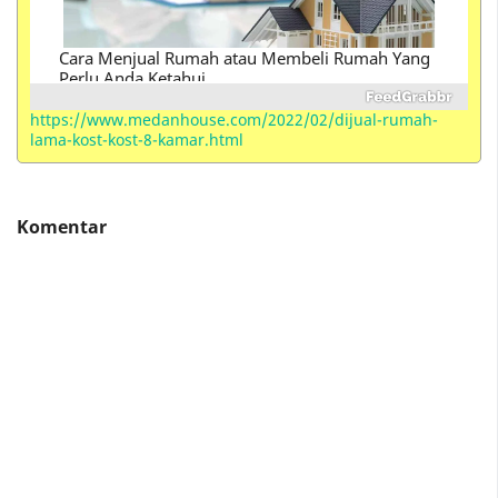
Perbedaan Istilah Kondotel , Hotel, Hostel ,
Motel, Losmen, Homestay, Resort, Guest House,
Villa, Suite, Inn dan Serviced Apartements
https://www.medanhouse.com/2022/02/dijual-rumah-
lama-kost-kost-8-kamar.html
Komentar
Apartemen Milik BUMN Waskita Karya (Vasaka
The Reiz Condo) di Medan Berikan Promo Jalan
Jalan Gratis
Diduga Jual Solar Bersubsidi Ke Pabrik , 2 SPBU
di Medan Resmi Ditutup