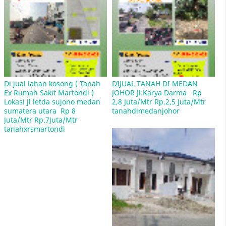
Tempat Les Bimbel dan Les Bahasa Mandarin
Dan Les Bahasa Inggris di daerah pancing aksara
unimed medan
Di jual lahan kosong ( Tanah 
DIJUAL TANAH DI MEDAN 
Ex Rumah Sakit Martondi )  
JOHOR Jl.Karya Darma   Rp 
Lokasi jl letda sujono medan 
2,8 Juta/Mtr Rp.2,5 Juta/Mtr  
sumatera utara  Rp 8 
tanahdimedanjohor
Juta/Mtr Rp.7Juta/Mtr  
tanahxrsmartondi
Daftar Nama-Nama Jalan di Kota Medan Dengan
Kode Pos 20212
Jln. Andalas Sumatera Utara - Kec. Medan Kota -