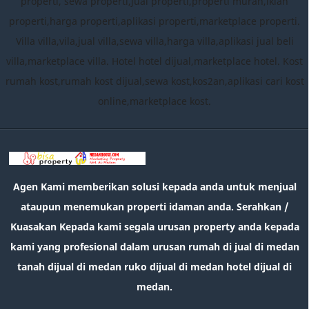
properti, sewa properti,jual properti,properti murah,iklan
properti,harga properti,aplikasi properti,marketplace properti.
Villa villa,vila,jual villa,sewa villa,harga villa,aplikasi jual beli
villa,marketplace villa. Hotel hotel dijual,marketplace hotel. Kost
rumah kost,rumah kost dijual,sewa kost,kos2an,aplikasi cari kost
online,marketplace kost.
Agen Kami memberikan solusi kepada anda untuk menjual
ataupun menemukan properti idaman anda. Serahkan /
Kuasakan Kepada kami segala urusan property anda kepada
kami yang profesional dalam urusan rumah di jual di medan
tanah dijual di medan ruko dijual di medan hotel dijual di
medan.