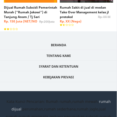
Dijual Rumah Subsidi Pemerintah
Rumah Sakit di jual di medan
Murah ("Rumah Jokowi") di
Take Over Management kelas jl
Tanjung Anom / Tj Sari
protokol
Rp. XX M
Rp. 150 Juta (NET/NO
Rp. XX (Nego)
Rp 200Juta
NEGO)
BERANDA
TENTANG KAMI
SYARAT DAN KETENTUAN
KEBIJAKAN PRIVASI
Kata Kunci Pencarian: Rumah rumah,rumah mewah,
rumah
dijual
,perumahan,rumah sederhana,rumah joglo,jual
rumah,rumah minimalis terbaru,perumahan subsidi,rumah