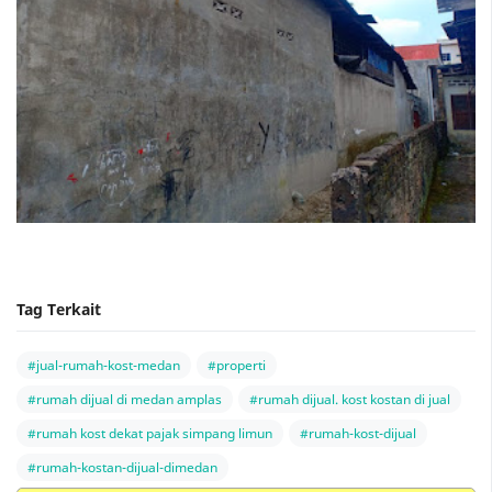
Tag Terkait
#jual-rumah-kost-medan
#properti
#rumah dijual di medan amplas
#rumah dijual. kost kostan di jual
#rumah kost dekat pajak simpang limun
#rumah-kost-dijual
#rumah-kostan-dijual-dimedan