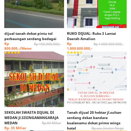
dijual tanah dekat pintu tol
RUKO DIJUAL: Ruko 3 Lantai
perbaungan serdang bedagai
Daerah Amaliun
Rp
Rp
Rp 100.000.000,-
Rp 1.000.000.000,-
800.000,-/Meter
1.000.000.000,-
SEKOLAH SWASTA DIJUAL DI
Tanah dijual 20 hektar jl.sultan
MEDAN Jl.SISINGAMANGARAJA
serdang dekat bandara
MEDAN
Rp.40 Miliar
kualanamu dekat prime wings
Rp. 35 Miliar
hotel
Rp.xxx /meter Nego