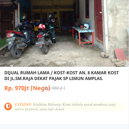
DIJUAL RUMAH LAMA / KOST-KOST AN. 8 KAMAR KOST
DI JL.SM.RAJA DEKAT PAJAK SP LIMUN AMPLAS.
Rp. 970Jt (Nego)
Rp. 980 jt
CATATAN:
Silahkan Hubungi Kami dahulu untuk membuat janji
survei properti, atau info detail.