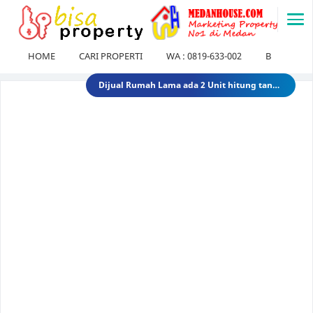
-->
HOME
CARI PROPERTI
WA : 0819-633-002
BLOG
Dijual Gedung di Medan Area Sebelah Mesjid 3 Lantai + 2 Lantai dan Tanahnya total luas 2583 30 Miliar 40 Miliar gedungdimedanarea1
Tanah dijual 1 Hektar di medan daerah Ringroad Tj sari - medan selayang 65 Miliar 70 Miliar tanahdiringroadtjsari1
DIJUAL SEKOLAH SWASTA DI STABAT LANGKAT SUMUT TK - SD - SMP 9,8 Miliar 10 Miliar sekolahdistabat1
Tanah & Bagunan di usu medan Rumah Tua (Rumah Lama) di Jl.Dr Mansyur Pintu 4 usu 5 Miliar 4 Miliar tanahdisekitarusudrmansyur1
Rumah Mewah di Medan dijual Jl. Linggar Jati / Jl.Suryo (Sekitar Jl. Sudirman, Medan) 75 Miliar 64 Miliar rumahmewahdimedanA2
Dijual tanah di sunggal kanan pdam sunggal jl.tajung balai 1.250 /mtr 2jt /mtr tanahdipdamsunggalkanan
Dijual rumah murah di medan Daerah Aksara (Siap Huni) - dibawah 300 juta 300 Juta 245 Juta rumahmurahdimedanbantan
Dijual Kost Kostan di Belakang Kampus Uisu Medan 3 M 2.9 M rumahkostdibelakanguisu
DIJUAL Usaha Kost-Kostan daerah Peringgan kota medan berpenghuni. 8 Miliar 7 Miliar kostdipringgan2
Dijual Rumah Lama ada 2 Unit hitung tanah di medan petisah Daerah Jl.Ayahanda masuk jl.batutulis 1.3 Miliar 1.5 Miliar rumahlamatanahdiayahanda