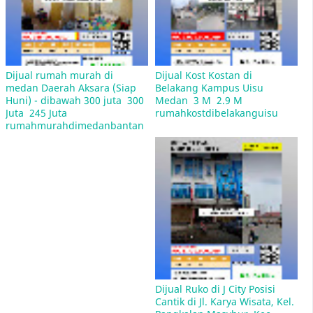
Lelang Rumah Bank BRI Medan
Dijual rumah murah di 
Dijual Kost Kostan di 
medan Daerah Aksara (Siap 
Belakang Kampus Uisu 
Huni) - dibawah 300 juta  300 
Medan  3 M  2.9 M  
Jual Rumah Sitaan Bank di Medan
Juta  245 Juta  
rumahkostdibelakanguisu
rumahmurahdimedanbantan
Mulan Jameela Pasang Iklan Jual Rumah
penawaran Rp 2,5 miliar, yang terletak di
kawasan Sektor 9 Bintaro, Tangerang Selatan
Dijual Ruko di J City Posisi 
Cantik di Jl. Karya Wisata, Kel. 