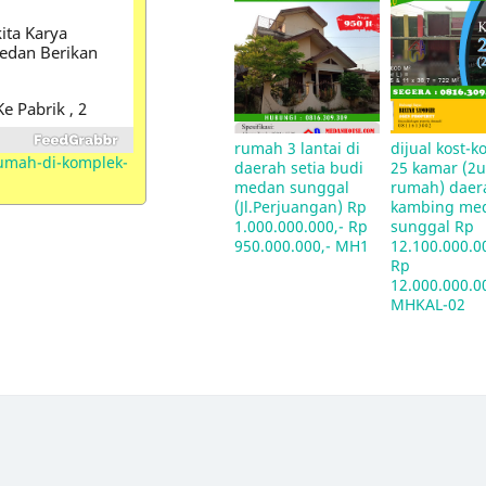
ta Karya
Medan Berikan
e Pabrik , 2
p
rumah 3 lantai di 
dijual kost-k
umah-di-komplek-
daerah setia budi 
25 kamar (2u
si Hermes
medan sunggal 
rumah) daera
(Jl.Perjuangan) Rp 
kambing me
1.000.000.000,- Rp 
sunggal Rp 
950.000.000,- MH1
12.100.000.00
rga Rumah
Rp 
12.000.000.00
MHKAL-02
an
edan