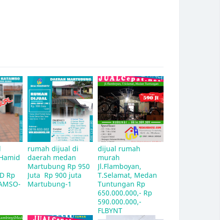
 
rumah dijual di 
dijual rumah 
 Hamid 
daerah medan 
murah 
Martubung Rp 950 
Jl.Flamboyan, 
D Rp 
Juta  Rp 900 juta 
T.Selamat, Medan 
TAMSO-
Martubung-1
Tuntungan Rp 
650.000.000,- Rp 
590.000.000,- 
FLBYNT