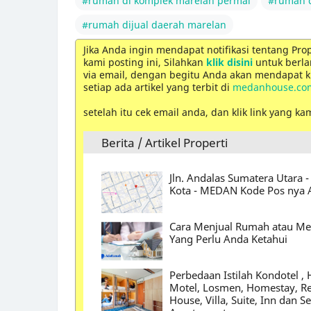
#rumah di komplek marelan permai
#rumah d
#rumah dijual daerah marelan
Jika Anda ingin mendapat notifikasi tentang Pro
kami posting ini, Silahkan
klik disini
untuk berla
via email, dengan begitu Anda akan mendapat ki
setiap ada artikel yang terbit di
medanhouse.co
setelah itu cek email anda, dan klik link yang ka
Berita / Artikel Properti
Jln. Andalas Sumatera Utara 
Kota - MEDAN Kode Pos nya 
Cara Menjual Rumah atau M
Yang Perlu Anda Ketahui
Perbedaan Istilah Kondotel , H
Motel, Losmen, Homestay, Re
House, Villa, Suite, Inn dan S