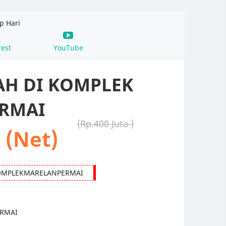
p Hari
rest
YouTube
AH DI KOMPLEK
RMAI
Rp.400 Juta
a (Net)
MPLEKMARELANPERMAI
ERMAI