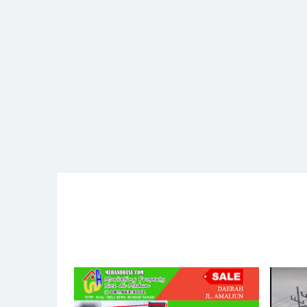
Mulan Jameela Pasang Iklan 
penawaran Rp 2,5 miliar, yang
kawasan Sektor 9 Bintaro, T
Selatan
Rumah DP 1 Juta Cicilan 800
Maksudnya?
HATI-HATI, Jika anda Pemili
Anda Harus Perhatikan Hal ini
4 Sertifikat Tanah Keluarga Ni
Blokir BPN Sementara Waktu
Tempat Les Bimbel dan Les B
Mandarin Dan Les Bahasa Ing
daerah pancing aksara unim
Daftar Nama-Nama Jalan di 
Dengan Kode Pos 20212