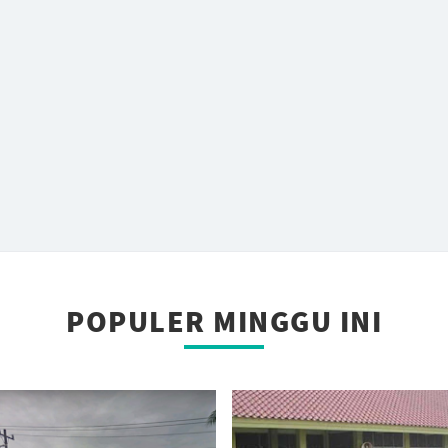
Jual Rumah
 terletak di
angerang
 Rb Bagaimana
k Tanah/Rumah
.
rina Zubir di
ahasa
gris di
POPULER MINGGU INI
ed medan
Kota Medan