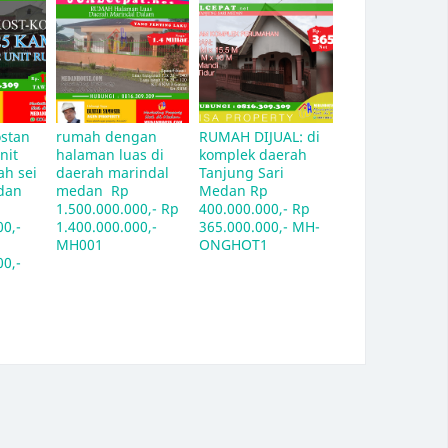
ostan 
rumah dengan 
RUMAH DIJUAL: di 
nit 
halaman luas di 
komplek daerah 
h sei 
daerah marindal 
Tanjung Sari 
dan 
medan  Rp 
Medan Rp 
1.500.000.000,- Rp 
400.000.000,- Rp 
0,- 
1.400.000.000,- 
365.000.000,- MH-
MH001
ONGHOT1
0,- 