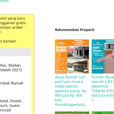
ijual
perti yang baru
ngganan gratis
riman artikel
Rekomendasi Properti
m
mi berikan
- Kec. Medan
Adalah 20212
dijual Rumah cart 
Rumah dijual
port luas muat 4 
daerah jl.BZ
embeli Rumah
mobil daerah 
(katamso)  
gaperta ujung  Rp 
TERJUAL/SOL
900 Juta Rp. 800 
650 juta KA
Juta 
1
otel, Hostel ,
RumahGapertaUjung
sort, Guest
erviced