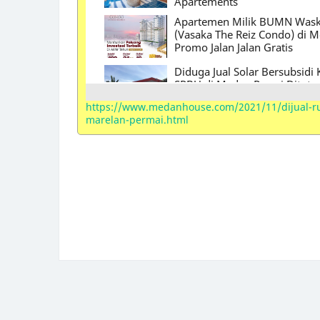
Apartements
Apartemen Milik BUMN Waski
(Vasaka The Reiz Condo) di 
Promo Jalan Jalan Gratis
Diduga Jual Solar Bersubsidi K
SPBU di Medan Resmi Ditutu
https://www.medanhouse.com/2021/11/dijual-r
marelan-permai.html
Nirvana Development Akuisi
Place Polonia Medan
Contoh Surat Penawaran Ha
Lelang Rumah Bank BRI Med
Jual Rumah Sitaan Bank di M