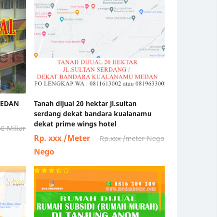
MEDAN
Tanah dijual 20 hektar jl.sultan
serdang dekat bandara kualanamu
dekat prime wings hotel
0 Miliar
Rp. xxx /Meter
Rp.xxx /meter Nego
Nego