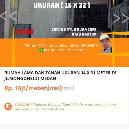
RUMAH LAMA DAN TANAH UKURAN 14 X 31 METER DI
JL.MONGONSIDI MEDAN
Rp. 16jt/meter (net)
Rp 19jt/meter
CATATAN:
Silahkan Hubungi Kami dahulu untuk membuat janji
survei properti, atau info detail.