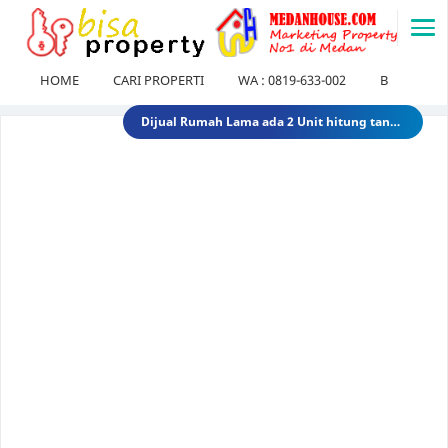
-->
HOME
CARI PROPERTI
WA : 0819-633-002
BLOG
Dijual Gedung di Medan Area Sebelah Mesjid 3 Lantai + 2 Lantai dan Tanahnya total luas 2583 30 Miliar 40 Miliar gedungdimedanarea1
Tanah dijual 1 Hektar di medan daerah Ringroad Tj sari - medan selayang 65 Miliar 70 Miliar tanahdiringroadtjsari1
DIJUAL SEKOLAH SWASTA DI STABAT LANGKAT SUMUT TK - SD - SMP 9,8 Miliar 10 Miliar sekolahdistabat1
Tanah & Bagunan di usu medan Rumah Tua (Rumah Lama) di Jl.Dr Mansyur Pintu 4 usu 5 Miliar 4 Miliar tanahdisekitarusudrmansyur1
Rumah Mewah di Medan dijual Jl. Linggar Jati / Jl.Suryo (Sekitar Jl. Sudirman, Medan) 75 Miliar 64 Miliar rumahmewahdimedanA2
Dijual tanah di sunggal kanan pdam sunggal jl.tajung balai 1.250 /mtr 2jt /mtr tanahdipdamsunggalkanan
Dijual rumah murah di medan Daerah Aksara (Siap Huni) - dibawah 300 juta 300 Juta 245 Juta rumahmurahdimedanbantan
Dijual Kost Kostan di Belakang Kampus Uisu Medan 3 M 2.9 M rumahkostdibelakanguisu
DIJUAL Usaha Kost-Kostan daerah Peringgan kota medan berpenghuni. 8 Miliar 7 Miliar kostdipringgan2
Dijual Rumah Lama ada 2 Unit hitung tanah di medan petisah Daerah Jl.Ayahanda masuk jl.batutulis 1.3 Miliar 1.5 Miliar rumahlamatanahdiayahanda