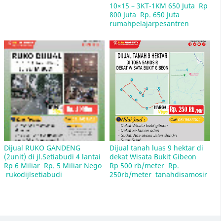
10×15 – 3KT-1KM 650 Juta  Rp 
800 Juta  Rp. 650 Juta   
rumahpelajarpesantren
Daftar Nama-Nama Jalan di Kota Medan Dengan
Kode Pos 20212
Dijual RUKO GANDENG 
Dijual tanah luas 9 hektar di 
(2unit) di jl.Setiabudi 4 lantai  
dekat Wisata Bukit Gibeon  
Rp 6 Miliar  Rp. 5 Miliar Nego 
Rp 500 rb/meter  Rp. 
 rukodijlsetiabudi
250rb/meter  tanahdisamosir