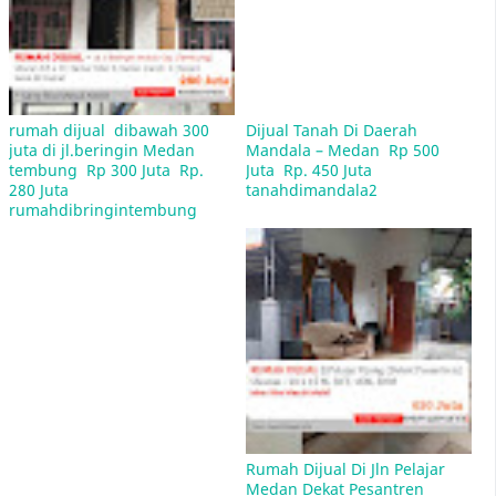
HATI-HATI, Jika anda Pemilik Tanah/Rumah Anda
Harus Perhatikan Hal ini.
rumah dijual  dibawah 300 
Dijual Tanah Di Daerah 
juta di jl.beringin Medan 
Mandala – Medan  Rp 500 
tembung  Rp 300 Juta  Rp. 
Juta  Rp. 450 Juta   
280 Juta   
tanahdimandala2
rumahdibringintembung
4 Sertifikat Tanah Keluarga Nirina Zubir di Blokir
BPN Sementara Waktu
Tempat Les Bimbel dan Les Bahasa Mandarin
Dan Les Bahasa Inggris di daerah pancing aksara
Rumah Dijual Di Jln Pelajar 
unimed medan
Medan Dekat Pesantren 