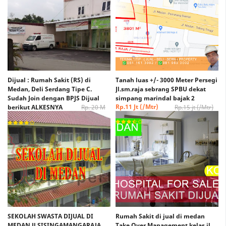
Dijual : Rumah Sakit (RS) di
Tanah luas +/- 3000 Meter Persegi
Medan, Deli Serdang Tipe C.
Jl.sm.raja sebrang SPBU dekat
Sudah Join dengan BPJS Dijual
simpang marindal bajak 2
Rp.11 Jt (/Mtr)
berikut ALKESNYA
Rp. 20 M
Rp.15 jt (/Mtr)
(Nego)
Rp. 15 M (Nego)
SEKOLAH SWASTA DIJUAL DI
Rumah Sakit di jual di medan
MEDAN Jl.SISINGAMANGARAJA
Take Over Management kelas jl