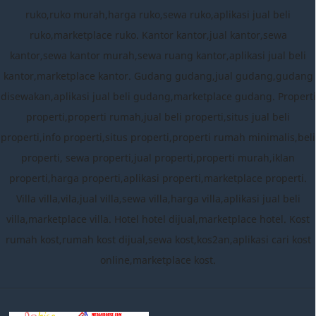
ruko,ruko murah,harga ruko,sewa ruko,aplikasi jual beli
ruko,marketplace ruko. Kantor kantor,jual kantor,sewa
kantor,sewa kantor murah,sewa ruang kantor,aplikasi jual beli
kantor,marketplace kantor. Gudang gudang,jual gudang,gudang
disewakan,aplikasi jual beli gudang,marketplace gudang. Properti
properti,properti rumah,jual beli properti,situs jual beli
properti,info properti,situs properti,properti rumah minimalis,beli
properti, sewa properti,jual properti,properti murah,iklan
properti,harga properti,aplikasi properti,marketplace properti.
Villa villa,vila,jual villa,sewa villa,harga villa,aplikasi jual beli
villa,marketplace villa. Hotel hotel dijual,marketplace hotel. Kost
rumah kost,rumah kost dijual,sewa kost,kos2an,aplikasi cari kost
online,marketplace kost.