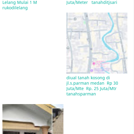
Lelang Mulai 1 M  
Juta/Meter   tanahditjsari
Jual Rumah Sitaan Bank di Medan
rukodilelang
Mulan Jameela Pasang Iklan Jual Rumah
penawaran Rp 2,5 miliar, yang terletak di
kawasan Sektor 9 Bintaro, Tangerang Selatan
diual tanah kosong di 
jl.s.parman medan  Rp 30 
Juta/Mte  Rp. 25 Juta/Mtr   
tanahsparman
Rumah DP 1 Juta Cicilan 800 Rb Bagaimana
Maksudnya?