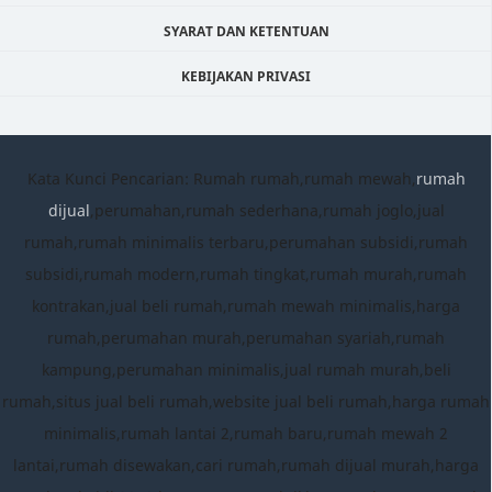
SYARAT DAN KETENTUAN
KEBIJAKAN PRIVASI
Kata Kunci Pencarian: Rumah rumah,rumah mewah,
rumah
dijual
,perumahan,rumah sederhana,rumah joglo,jual
rumah,rumah minimalis terbaru,perumahan subsidi,rumah
subsidi,rumah modern,rumah tingkat,rumah murah,rumah
kontrakan,jual beli rumah,rumah mewah minimalis,harga
rumah,perumahan murah,perumahan syariah,rumah
kampung,perumahan minimalis,jual rumah murah,beli
rumah,situs jual beli rumah,website jual beli rumah,harga rumah
minimalis,rumah lantai 2,rumah baru,rumah mewah 2
lantai,rumah disewakan,cari rumah,rumah dijual murah,harga