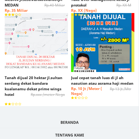
MEDAN
Rp.40 Miliar
protokol
Rp. XX M
Rp. 35 Miliar
Rp. XX (Nego)
Tanah dijual 20 hektar jl.sultan
Jual cepat tanah luas di jl ah
serdang dekat bandara
nasution atau asrama haji medan
Rp. 10 Jt /Meter (
kualanamu dekat prime wings
Rp 13 Jt /Mtr
Nego)
hotel
Rp.xxx /meter Nego
Rp. xxx /Meter Nego
BERANDA
TENTANG KAMI