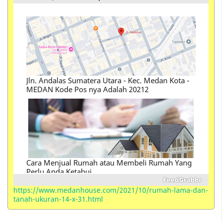
Jln. Andalas Sumatera Utara - Kec. Medan Kota -
MEDAN Kode Pos nya Adalah 20212
Cara Menjual Rumah atau Membeli Rumah Yang
Perlu Anda Ketahui
Perbedaan Istilah Kondotel , Hotel, Hostel ,
https://www.medanhouse.com/2021/10/rumah-lama-dan-
Motel, Losmen, Homestay, Resort, Guest House,
tanah-ukuran-14-x-31.html
Villa, Suite, Inn dan Serviced Apartements