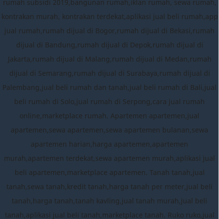
rumah subsidi 2019,bangunan rumah,iklan rumah, sewa rumah,
kontrakan murah, kontrakan terdekat,aplikasi jual beli rumah,app
jual rumah,rumah dijual di Bogor,rumah dijual di Bekasi,rumah
dijual di Bandung,rumah dijual di Depok,rumah dijual di
Jakarta,rumah dijual di Malang,rumah dijual di Medan,rumah
dijual di Semarang,rumah dijual di Surabaya,rumah dijual di
Palembang,jual beli rumah dan tanah,jual beli rumah di Bali,jual
beli rumah di Solo,jual rumah di Serpong,cara jual rumah
online,marketplace rumah. Apartemen apartemen,jual
apartemen,sewa apartemen,sewa apartemen bulanan,sewa
apartemen harian,harga apartemen,apartemen
murah,apartemen terdekat,sewa apartemen murah,aplikasi jual
beli apartemen,marketplace apartemen. Tanah tanah,jual
tanah,sewa tanah,kredit tanah,harga tanah per meter,jual beli
tanah,harga tanah,tanah kavling,jual tanah murah,jual beli
tanah,aplikasi jual beli tanah,marketplace tanah. Ruko ruko,jual