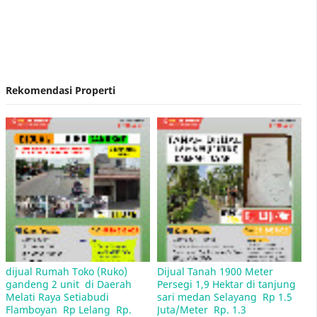
Nirvana Development Akuisisi Hermes Place
Polonia Medan
Rekomendasi Properti
Contoh Surat Penawaran Harga Rumah
Lelang Rumah Bank BRI Medan
dijual Rumah Toko (Ruko) 
Dijual Tanah 1900 Meter 
gandeng 2 unit  di Daerah 
Persegi 1,9 Hektar di tanjung 
Melati Raya Setiabudi 
sari medan Selayang  Rp 1.5 
Flamboyan  Rp Lelang  Rp. 
Juta/Meter  Rp. 1.3 