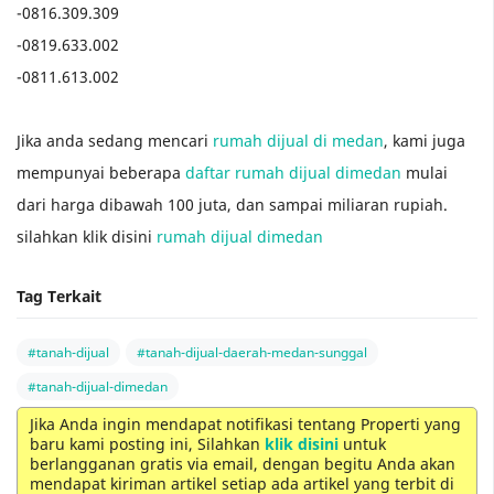
-0816.309.309
-0819.633.002
-0811.613.002
Jika anda sedang mencari
rumah dijual di medan
, kami juga
mempunyai beberapa
daftar rumah dijual dimedan
mulai
dari harga dibawah 100 juta, dan sampai miliaran rupiah.
silahkan klik disini
rumah dijual dimedan
Tag Terkait
#tanah-dijual
#tanah-dijual-daerah-medan-sunggal
#tanah-dijual-dimedan
Jika Anda ingin mendapat notifikasi tentang Properti yang
baru kami posting ini, Silahkan
klik disini
untuk
berlangganan gratis via email, dengan begitu Anda akan
mendapat kiriman artikel setiap ada artikel yang terbit di