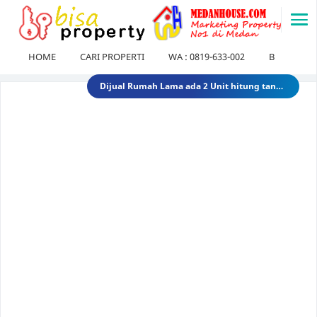
-->
HOME
CARI PROPERTI
WA : 0819-633-002
BLOG
Dijual Gedung di Medan Area Sebelah Mesjid 3 Lantai + 2 Lantai dan Tanahnya total luas 2583 30 Miliar 40 Miliar gedungdimedanarea1
Tanah dijual 1 Hektar di medan daerah Ringroad Tj sari - medan selayang 65 Miliar 70 Miliar tanahdiringroadtjsari1
DIJUAL SEKOLAH SWASTA DI STABAT LANGKAT SUMUT TK - SD - SMP 9,8 Miliar 10 Miliar sekolahdistabat1
Tanah & Bagunan di usu medan Rumah Tua (Rumah Lama) di Jl.Dr Mansyur Pintu 4 usu 5 Miliar 4 Miliar tanahdisekitarusudrmansyur1
Rumah Mewah di Medan dijual Jl. Linggar Jati / Jl.Suryo (Sekitar Jl. Sudirman, Medan) 75 Miliar 64 Miliar rumahmewahdimedanA2
Dijual tanah di sunggal kanan pdam sunggal jl.tajung balai 1.250 /mtr 2jt /mtr tanahdipdamsunggalkanan
Dijual rumah murah di medan Daerah Aksara (Siap Huni) - dibawah 300 juta 300 Juta 245 Juta rumahmurahdimedanbantan
Dijual Kost Kostan di Belakang Kampus Uisu Medan 3 M 2.9 M rumahkostdibelakanguisu
DIJUAL Usaha Kost-Kostan daerah Peringgan kota medan berpenghuni. 8 Miliar 7 Miliar kostdipringgan2
Dijual Rumah Lama ada 2 Unit hitung tanah di medan petisah Daerah Jl.Ayahanda masuk jl.batutulis 1.3 Miliar 1.5 Miliar rumahlamatanahdiayahanda