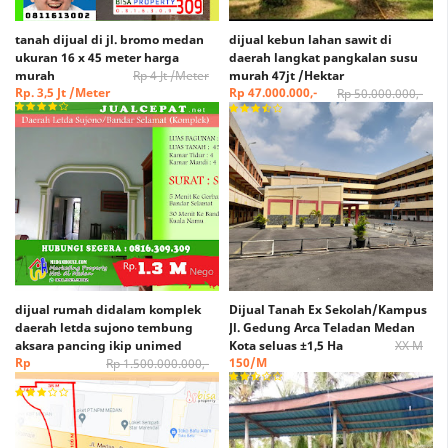
tanah dijual di jl. bromo medan
dijual kebun lahan sawit di
ukuran 16 x 45 meter harga
daerah langkat pangkalan susu
murah
Rp 4 Jt /Meter
murah 47jt /Hektar
Rp. 3,5 Jt /Meter
Rp 47.000.000,-
Rp 50.000.000,-
dijual rumah didalam komplek
Dijual Tanah Ex Sekolah/Kampus
daerah letda sujono tembung
Jl. Gedung Arca Teladan Medan
aksara pancing ikip unimed
Kota seluas ±1,5 Ha
XX M
Rp
150/M
Rp 1.500.000.000,-
1.300.000.000,-