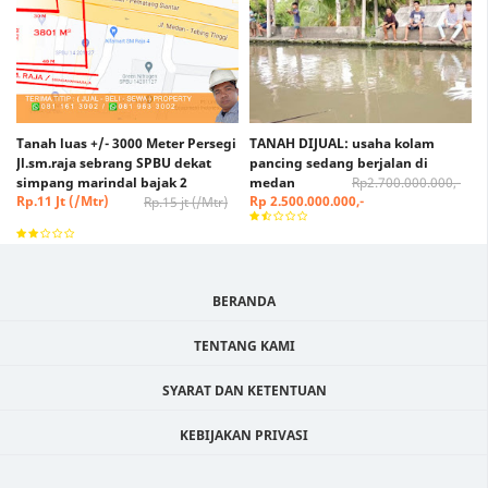
Tanah luas +/- 3000 Meter Persegi
TANAH DIJUAL: usaha kolam
Jl.sm.raja sebrang SPBU dekat
pancing sedang berjalan di
simpang marindal bajak 2
medan
Rp2.700.000.000,-
Rp.11 Jt (/Mtr)
Rp 2.500.000.000,-
Rp.15 jt (/Mtr)
(Nego)
BERANDA
TENTANG KAMI
SYARAT DAN KETENTUAN
KEBIJAKAN PRIVASI