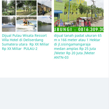
Tempat Les Bimbel dan Les Bahasa Mandarin
Dan Les Bahasa Inggris di daerah pancing aksara
unimed medan
Dijual Pulau Wisata Ressort 
dijual tanah padat ukuran 65 
Villa Hotel di Deliserdang 
m x 166 meter atau 1 Hektar 
Sumatera utara  Rp XX Miliar  
di jl.sisingamangaraja 
Rp XX Miliar  PULAU-2
medan amplas Rp 25 Juta 
Daftar Nama-Nama Jalan di Kota Medan Dengan
/Meter Rp 20 Juta /Meter 
Kode Pos 20212
ANTN-03