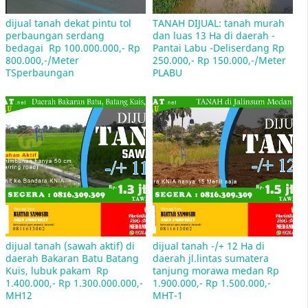
dijual tanah dekat pintu tol 
TANAH DIJUAL: tanah murah 
perbaungan serdang 
dan luas 13 Ha di daerah - 
bedagai  Rp 100.000.000,- Rp 
Pantai Labu -Deliserdang Rp 
Jual Rumah Sitaan Bank di Medan
800.000,-/Meter 
250.000,- Rp 150.000,-/Meter 
TSperbaungan
PLABU
Mulan Jameela Pasang Iklan Jual Rumah
penawaran Rp 2,5 miliar, yang terletak di
kawasan Sektor 9 Bintaro, Tangerang Selatan
dijual tanah (sawah aktif) di 
dijual tanah -/+ 12 Ha di 
daerah Bakaran Batu Batang 
daerah jl.lintas sumatera 
Kuis, lubuk pakam  Rp 
tanjung morawa medan Rp 
1.400.000,- Rp 1.300.000.000,- 
1.900.000,- Rp 1.500.000,- 
Rumah DP 1 Juta Cicilan 800 Rb Bagaimana
MH12
MHT-1
Maksudnya?