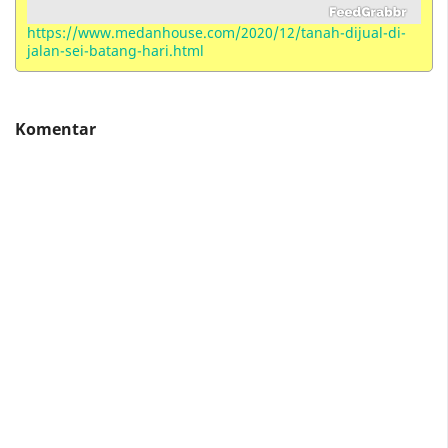
Motel, Losmen, Homestay, Resort, Guest House,
Villa, Suite, Inn dan Serviced Apartements
https://www.medanhouse.com/2020/12/tanah-dijual-di-
jalan-sei-batang-hari.html
Komentar
Apartemen Milik BUMN Waskita Karya (Vasaka
The Reiz Condo) di Medan Berikan Promo Jalan
Jalan Gratis
Diduga Jual Solar Bersubsidi Ke Pabrik , 2 SPBU
di Medan Resmi Ditutup