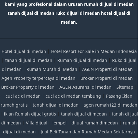
kami yang profesional dalam urusan rumah di jual di medan
tanah dijual di medan ruko dijual di medan hotel dijual di
medan.
Hotel dijual di medan
|
Hotel Resort For Sale in Medan Indonesia
|
tanah di jual di medan
|
Rumah di jual di medan
|
Ruko di jual
di medan
|
Rumah Murah di Medan
|
AGEN Properti di Medan
|
Agen Property terpercaya di medan
|
Broker Properti di medan
|
Broker Property di medan
|
AGEN Asuransi di medan
|
Sitemap
|
cuci ac di medan
|
cuci ac di medan tembung
|
Pasang Iklan
rumah gratis
|
tanah dijual di medan
|
agen rumah123 di medan
|
Iklan Rumah dijual gratis
|
tanah dijual di medan
|
tanah di jual
di medan
|
Villa dijual
|
lempol
|
dijual rumah dimedan
|
rumah
dijual di medan
|
Jual Beli Tanah dan Rumah Medan Sekitarnya