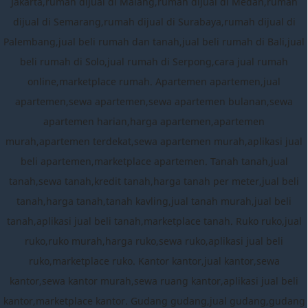
Jakarta,rumah dijual di Malang,rumah dijual di Medan,rumah
dijual di Semarang,rumah dijual di Surabaya,rumah dijual di
Palembang,jual beli rumah dan tanah,jual beli rumah di Bali,jual
beli rumah di Solo,jual rumah di Serpong,cara jual rumah
online,marketplace rumah. Apartemen apartemen,jual
apartemen,sewa apartemen,sewa apartemen bulanan,sewa
apartemen harian,harga apartemen,apartemen
murah,apartemen terdekat,sewa apartemen murah,aplikasi jual
beli apartemen,marketplace apartemen. Tanah tanah,jual
tanah,sewa tanah,kredit tanah,harga tanah per meter,jual beli
tanah,harga tanah,tanah kavling,jual tanah murah,jual beli
tanah,aplikasi jual beli tanah,marketplace tanah. Ruko ruko,jual
ruko,ruko murah,harga ruko,sewa ruko,aplikasi jual beli
ruko,marketplace ruko. Kantor kantor,jual kantor,sewa
kantor,sewa kantor murah,sewa ruang kantor,aplikasi jual beli
kantor,marketplace kantor. Gudang gudang,jual gudang,gudang