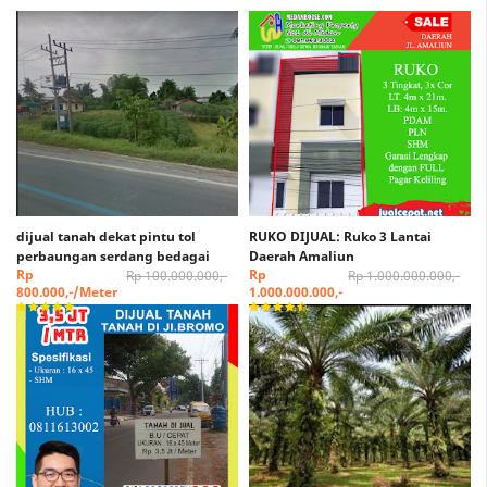
dijual tanah dekat pintu tol
RUKO DIJUAL: Ruko 3 Lantai
perbaungan serdang bedagai
Daerah Amaliun
Rp
Rp
Rp 100.000.000,-
Rp 1.000.000.000,-
800.000,-/Meter
1.000.000.000,-