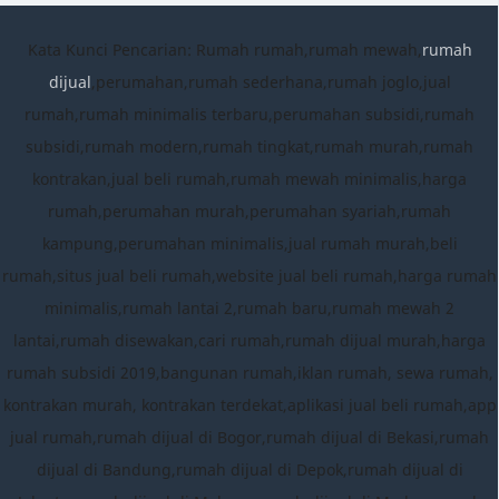
Kata Kunci Pencarian: Rumah rumah,rumah mewah,
rumah
dijual
,perumahan,rumah sederhana,rumah joglo,jual
rumah,rumah minimalis terbaru,perumahan subsidi,rumah
subsidi,rumah modern,rumah tingkat,rumah murah,rumah
kontrakan,jual beli rumah,rumah mewah minimalis,harga
rumah,perumahan murah,perumahan syariah,rumah
kampung,perumahan minimalis,jual rumah murah,beli
rumah,situs jual beli rumah,website jual beli rumah,harga rumah
minimalis,rumah lantai 2,rumah baru,rumah mewah 2
lantai,rumah disewakan,cari rumah,rumah dijual murah,harga
rumah subsidi 2019,bangunan rumah,iklan rumah, sewa rumah,
kontrakan murah, kontrakan terdekat,aplikasi jual beli rumah,app
jual rumah,rumah dijual di Bogor,rumah dijual di Bekasi,rumah
dijual di Bandung,rumah dijual di Depok,rumah dijual di