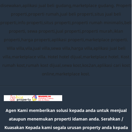
disewakan,aplikasi jual beli gudang,marketplace gudang. Properti
properti,properti rumah,jual beli properti,situs jual beli
properti,info properti,situs properti,properti rumah minimalis,beli
properti, sewa properti,jual properti,properti murah,iklan
properti,harga properti,aplikasi properti,marketplace properti.
Villa villa,vila,jual villa,sewa villa,harga villa,aplikasi jual beli
villa,marketplace villa. Hotel hotel dijual,marketplace hotel. Kost
rumah kost,rumah kost dijual,sewa kost,kos2an,aplikasi cari kost
online,marketplace kost.
Agen Kami memberikan solusi kepada anda untuk menjual
ataupun menemukan properti idaman anda. Serahkan /
Kuasakan Kepada kami segala urusan property anda kepada