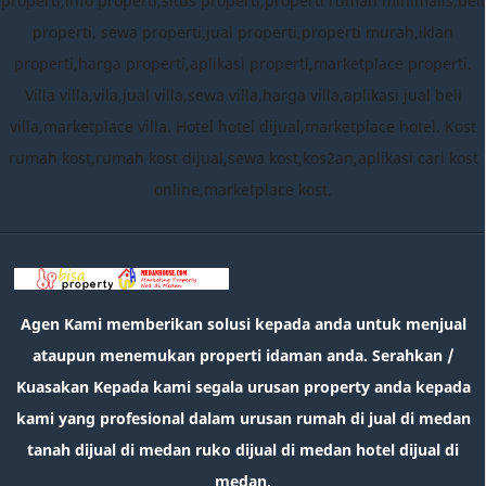
properti,info properti,situs properti,properti rumah minimalis,beli
properti, sewa properti,jual properti,properti murah,iklan
properti,harga properti,aplikasi properti,marketplace properti.
Villa villa,vila,jual villa,sewa villa,harga villa,aplikasi jual beli
villa,marketplace villa. Hotel hotel dijual,marketplace hotel. Kost
rumah kost,rumah kost dijual,sewa kost,kos2an,aplikasi cari kost
online,marketplace kost.
Agen Kami memberikan solusi kepada anda untuk menjual
ataupun menemukan properti idaman anda. Serahkan /
Kuasakan Kepada kami segala urusan property anda kepada
kami yang profesional dalam urusan rumah di jual di medan
tanah dijual di medan ruko dijual di medan hotel dijual di
medan.