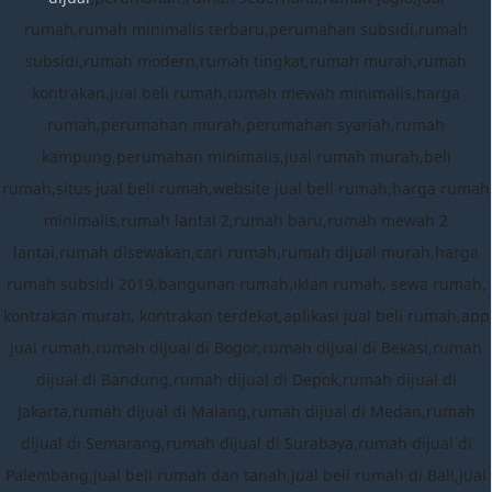
rumah,rumah minimalis terbaru,perumahan subsidi,rumah
subsidi,rumah modern,rumah tingkat,rumah murah,rumah
kontrakan,jual beli rumah,rumah mewah minimalis,harga
rumah,perumahan murah,perumahan syariah,rumah
kampung,perumahan minimalis,jual rumah murah,beli
rumah,situs jual beli rumah,website jual beli rumah,harga rumah
minimalis,rumah lantai 2,rumah baru,rumah mewah 2
lantai,rumah disewakan,cari rumah,rumah dijual murah,harga
rumah subsidi 2019,bangunan rumah,iklan rumah, sewa rumah,
kontrakan murah, kontrakan terdekat,aplikasi jual beli rumah,app
jual rumah,rumah dijual di Bogor,rumah dijual di Bekasi,rumah
dijual di Bandung,rumah dijual di Depok,rumah dijual di
Jakarta,rumah dijual di Malang,rumah dijual di Medan,rumah
dijual di Semarang,rumah dijual di Surabaya,rumah dijual di
Palembang,jual beli rumah dan tanah,jual beli rumah di Bali,jual