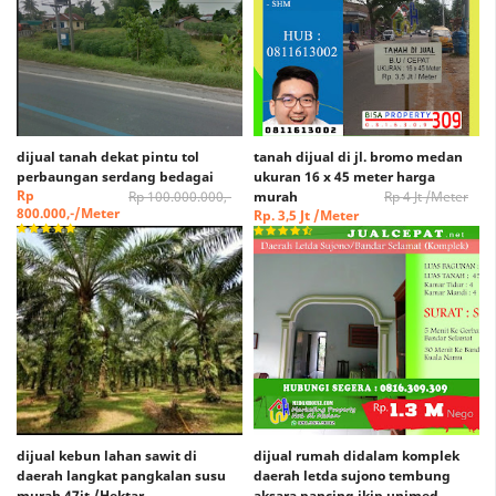
dijual tanah dekat pintu tol
tanah dijual di jl. bromo medan
perbaungan serdang bedagai
ukuran 16 x 45 meter harga
Rp
Rp 100.000.000,-
murah
Rp 4 Jt /Meter
800.000,-/Meter
Rp. 3,5 Jt /Meter
dijual kebun lahan sawit di
dijual rumah didalam komplek
daerah langkat pangkalan susu
daerah letda sujono tembung
murah 47jt /Hektar
aksara pancing ikip unimed