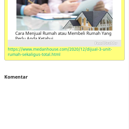
Perbedaan Istilah Kondotel , Hotel, Hostel ,
Motel, Losmen, Homestay, Resort, Guest House,
Villa, Suite, Inn dan Serviced Apartements
https://www.medanhouse.com/2020/12/dijual-3-unit-
rumah-sekaligus-total.html
Komentar
Apartemen Milik BUMN Waskita Karya (Vasaka
The Reiz Condo) di Medan Berikan Promo Jalan
Jalan Gratis