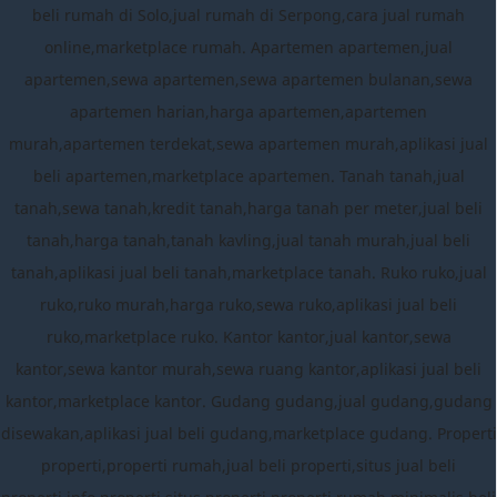
beli rumah di Solo,jual rumah di Serpong,cara jual rumah
online,marketplace rumah. Apartemen apartemen,jual
apartemen,sewa apartemen,sewa apartemen bulanan,sewa
apartemen harian,harga apartemen,apartemen
murah,apartemen terdekat,sewa apartemen murah,aplikasi jual
beli apartemen,marketplace apartemen. Tanah tanah,jual
tanah,sewa tanah,kredit tanah,harga tanah per meter,jual beli
tanah,harga tanah,tanah kavling,jual tanah murah,jual beli
tanah,aplikasi jual beli tanah,marketplace tanah. Ruko ruko,jual
ruko,ruko murah,harga ruko,sewa ruko,aplikasi jual beli
ruko,marketplace ruko. Kantor kantor,jual kantor,sewa
kantor,sewa kantor murah,sewa ruang kantor,aplikasi jual beli
kantor,marketplace kantor. Gudang gudang,jual gudang,gudang
disewakan,aplikasi jual beli gudang,marketplace gudang. Properti
properti,properti rumah,jual beli properti,situs jual beli