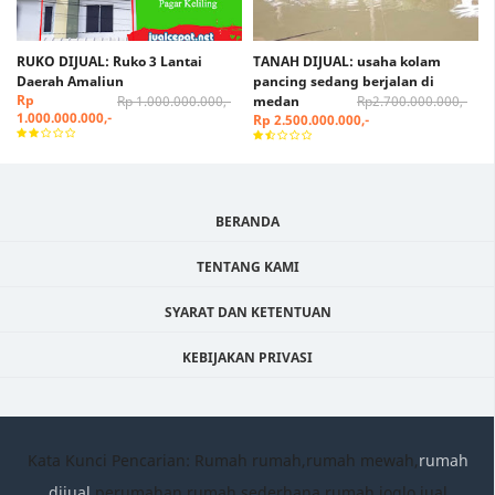
RUKO DIJUAL: Ruko 3 Lantai
TANAH DIJUAL: usaha kolam
Daerah Amaliun
pancing sedang berjalan di
Rp
Rp 1.000.000.000,-
medan
Rp2.700.000.000,-
1.000.000.000,-
Rp 2.500.000.000,-
BERANDA
TENTANG KAMI
SYARAT DAN KETENTUAN
KEBIJAKAN PRIVASI
Kata Kunci Pencarian: Rumah rumah,rumah mewah,
rumah
dijual
,perumahan,rumah sederhana,rumah joglo,jual