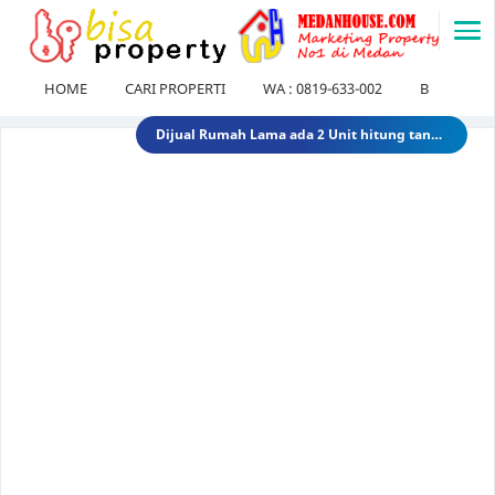
-->
HOME
CARI PROPERTI
WA : 0819-633-002
BLOG
Dijual Gedung di Medan Area Sebelah Mesjid 3 Lantai + 2 Lantai dan Tanahnya total luas 2583 30 Miliar 40 Miliar gedungdimedanarea1
Tanah dijual 1 Hektar di medan daerah Ringroad Tj sari - medan selayang 65 Miliar 70 Miliar tanahdiringroadtjsari1
DIJUAL SEKOLAH SWASTA DI STABAT LANGKAT SUMUT TK - SD - SMP 9,8 Miliar 10 Miliar sekolahdistabat1
Tanah & Bagunan di usu medan Rumah Tua (Rumah Lama) di Jl.Dr Mansyur Pintu 4 usu 5 Miliar 4 Miliar tanahdisekitarusudrmansyur1
Rumah Mewah di Medan dijual Jl. Linggar Jati / Jl.Suryo (Sekitar Jl. Sudirman, Medan) 75 Miliar 64 Miliar rumahmewahdimedanA2
Dijual tanah di sunggal kanan pdam sunggal jl.tajung balai 1.250 /mtr 2jt /mtr tanahdipdamsunggalkanan
Dijual rumah murah di medan Daerah Aksara (Siap Huni) - dibawah 300 juta 300 Juta 245 Juta rumahmurahdimedanbantan
Dijual Kost Kostan di Belakang Kampus Uisu Medan 3 M 2.9 M rumahkostdibelakanguisu
DIJUAL Usaha Kost-Kostan daerah Peringgan kota medan berpenghuni. 8 Miliar 7 Miliar kostdipringgan2
Dijual Rumah Lama ada 2 Unit hitung tanah di medan petisah Daerah Jl.Ayahanda masuk jl.batutulis 1.3 Miliar 1.5 Miliar rumahlamatanahdiayahanda