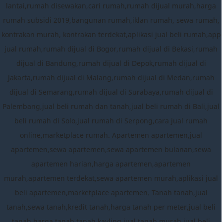
lantai,rumah disewakan,cari rumah,rumah dijual murah,harga
rumah subsidi 2019,bangunan rumah,iklan rumah, sewa rumah,
kontrakan murah, kontrakan terdekat,aplikasi jual beli rumah,app
jual rumah,rumah dijual di Bogor,rumah dijual di Bekasi,rumah
dijual di Bandung,rumah dijual di Depok,rumah dijual di
Jakarta,rumah dijual di Malang,rumah dijual di Medan,rumah
dijual di Semarang,rumah dijual di Surabaya,rumah dijual di
Palembang,jual beli rumah dan tanah,jual beli rumah di Bali,jual
beli rumah di Solo,jual rumah di Serpong,cara jual rumah
online,marketplace rumah. Apartemen apartemen,jual
apartemen,sewa apartemen,sewa apartemen bulanan,sewa
apartemen harian,harga apartemen,apartemen
murah,apartemen terdekat,sewa apartemen murah,aplikasi jual
beli apartemen,marketplace apartemen. Tanah tanah,jual
tanah,sewa tanah,kredit tanah,harga tanah per meter,jual beli
tanah,harga tanah,tanah kavling,jual tanah murah,jual beli