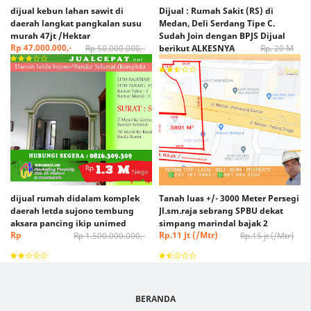
dijual kebun lahan sawit di
Dijual : Rumah Sakit (RS) di
daerah langkat pangkalan susu
Medan, Deli Serdang Tipe C.
murah 47jt /Hektar
Sudah Join dengan BPJS Dijual
Rp 47.000.000,-
Rp 50.000.000,-
berikut ALKESNYA
Rp. 20 M
Rp. 15 M (Nego)
dijual rumah didalam komplek
Tanah luas +/- 3000 Meter Persegi
daerah letda sujono tembung
Jl.sm.raja sebrang SPBU dekat
aksara pancing ikip unimed
simpang marindal bajak 2
Rp
Rp.11 Jt (/Mtr)
Rp 1.500.000.000,-
Rp.15 jt (/Mtr)
1.300.000.000,-
(Nego)
BERANDA