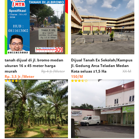
tanah dijual di jl. bromo medan
Dijual Tanah Ex Sekolah/Kampus
ukuran 16 x 45 meter harga
Jl. Gedung Arca Teladan Medan
murah
Rp 4 Jt /Meter
Kota seluas ±1,5 Ha
XX M
Rp. 3,5 Jt /Meter
150/M