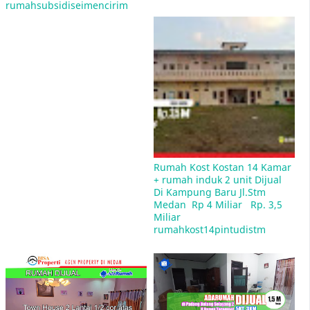
rumahsubsidiseimencirim
Mulan Jameela Pasang Iklan Jual Rumah
penawaran Rp 2,5 miliar, yang terletak di
kawasan Sektor 9 Bintaro, Tangerang Selatan
Rumah Kost Kostan 14 Kamar 
+ rumah induk 2 unit Dijual 
Di Kampung Baru Jl.Stm 
Medan  Rp 4 Miliar   Rp. 3,5 
Rumah DP 1 Juta Cicilan 800 Rb Bagaimana
Miliar 
Maksudnya?
rumahkost14pintudistm