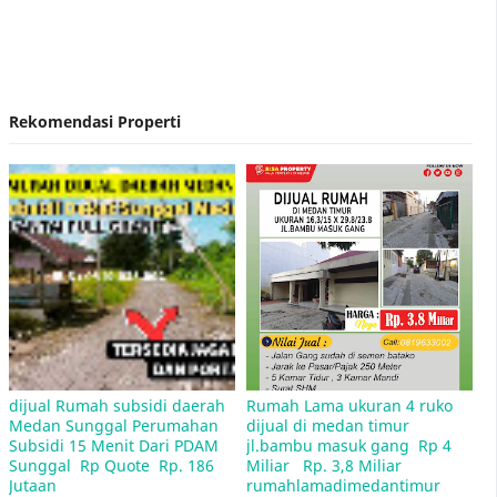
Rekomendasi Properti
Contoh Surat Penawaran Harga Rumah
Lelang Rumah Bank BRI Medan
dijual Rumah subsidi daerah 
Rumah Lama ukuran 4 ruko 
Medan Sunggal Perumahan 
dijual di medan timur 
Subsidi 15 Menit Dari PDAM 
jl.bambu masuk gang  Rp 4 
Jual Rumah Sitaan Bank di Medan
Sunggal  Rp Quote  Rp. 186 
Miliar   Rp. 3,8 Miliar 
Jutaan  
rumahlamadimedantimur