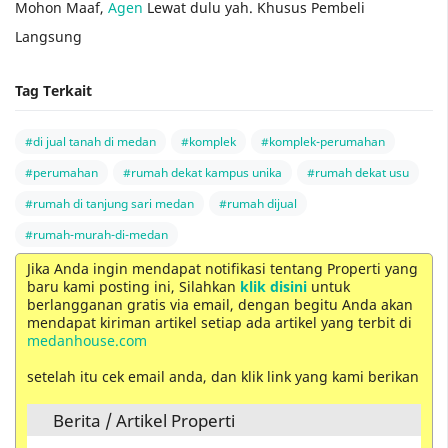
Mohon Maaf,
Agen
Lewat dulu yah. Khusus Pembeli
Langsung
Tag Terkait
#di jual tanah di medan
#komplek
#komplek-perumahan
#perumahan
#rumah dekat kampus unika
#rumah dekat usu
#rumah di tanjung sari medan
#rumah dijual
#rumah-murah-di-medan
Jika Anda ingin mendapat notifikasi tentang Properti yang
baru kami posting ini, Silahkan
klik disini
untuk
berlangganan gratis via email, dengan begitu Anda akan
mendapat kiriman artikel setiap ada artikel yang terbit di
medanhouse.com
setelah itu cek email anda, dan klik link yang kami berikan
Berita / Artikel Properti
Jln. Andalas Sumatera Utara - Kec. Medan Kota -