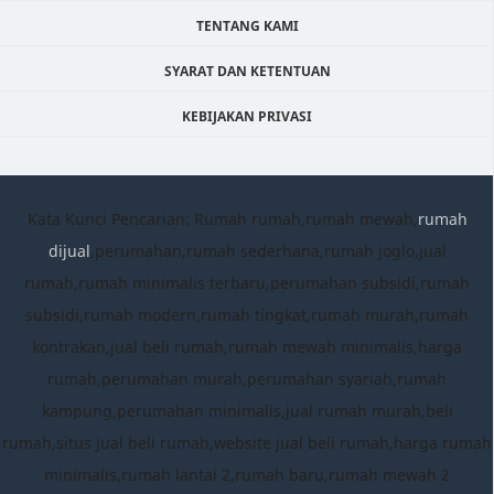
TENTANG KAMI
SYARAT DAN KETENTUAN
KEBIJAKAN PRIVASI
Kata Kunci Pencarian: Rumah rumah,rumah mewah,
rumah
dijual
,perumahan,rumah sederhana,rumah joglo,jual
rumah,rumah minimalis terbaru,perumahan subsidi,rumah
subsidi,rumah modern,rumah tingkat,rumah murah,rumah
kontrakan,jual beli rumah,rumah mewah minimalis,harga
rumah,perumahan murah,perumahan syariah,rumah
kampung,perumahan minimalis,jual rumah murah,beli
rumah,situs jual beli rumah,website jual beli rumah,harga rumah
minimalis,rumah lantai 2,rumah baru,rumah mewah 2