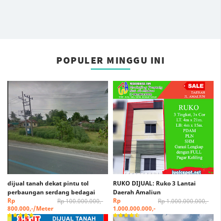
POPULER MINGGU INI
dijual tanah dekat pintu tol
RUKO DIJUAL: Ruko 3 Lantai
perbaungan serdang bedagai
Daerah Amaliun
Rp
Rp
Rp 100.000.000,-
Rp 1.000.000.000,-
800.000,-/Meter
1.000.000.000,-