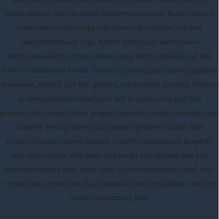
tanah,aplikasi jual beli tanah,marketplace tanah. Ruko ruko,jual
ruko,ruko murah,harga ruko,sewa ruko,aplikasi jual beli
ruko,marketplace ruko. Kantor kantor,jual kantor,sewa
kantor,sewa kantor murah,sewa ruang kantor,aplikasi jual beli
kantor,marketplace kantor. Gudang gudang,jual gudang,gudang
disewakan,aplikasi jual beli gudang,marketplace gudang. Properti
properti,properti rumah,jual beli properti,situs jual beli
properti,info properti,situs properti,properti rumah minimalis,beli
properti, sewa properti,jual properti,properti murah,iklan
properti,harga properti,aplikasi properti,marketplace properti.
Villa villa,vila,jual villa,sewa villa,harga villa,aplikasi jual beli
villa,marketplace villa. Hotel hotel dijual,marketplace hotel. Kost
rumah kost,rumah kost dijual,sewa kost,kos2an,aplikasi cari kost
online,marketplace kost.