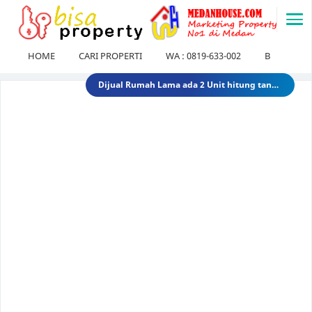
-->
HOME
CARI PROPERTI
WA : 0819-633-002
BLOG
Dijual Gedung di Medan Area Sebelah Mesjid 3 Lantai + 2 Lantai dan Tanahnya total luas 2583 30 Miliar 40 Miliar gedungdimedanarea1
Tanah dijual 1 Hektar di medan daerah Ringroad Tj sari - medan selayang 65 Miliar 70 Miliar tanahdiringroadtjsari1
DIJUAL SEKOLAH SWASTA DI STABAT LANGKAT SUMUT TK - SD - SMP 9,8 Miliar 10 Miliar sekolahdistabat1
Tanah & Bagunan di usu medan Rumah Tua (Rumah Lama) di Jl.Dr Mansyur Pintu 4 usu 5 Miliar 4 Miliar tanahdisekitarusudrmansyur1
Rumah Mewah di Medan dijual Jl. Linggar Jati / Jl.Suryo (Sekitar Jl. Sudirman, Medan) 75 Miliar 64 Miliar rumahmewahdimedanA2
Dijual tanah di sunggal kanan pdam sunggal jl.tajung balai 1.250 /mtr 2jt /mtr tanahdipdamsunggalkanan
Dijual rumah murah di medan Daerah Aksara (Siap Huni) - dibawah 300 juta 300 Juta 245 Juta rumahmurahdimedanbantan
Dijual Kost Kostan di Belakang Kampus Uisu Medan 3 M 2.9 M rumahkostdibelakanguisu
DIJUAL Usaha Kost-Kostan daerah Peringgan kota medan berpenghuni. 8 Miliar 7 Miliar kostdipringgan2
Dijual Rumah Lama ada 2 Unit hitung tanah di medan petisah Daerah Jl.Ayahanda masuk jl.batutulis 1.3 Miliar 1.5 Miliar rumahlamatanahdiayahanda