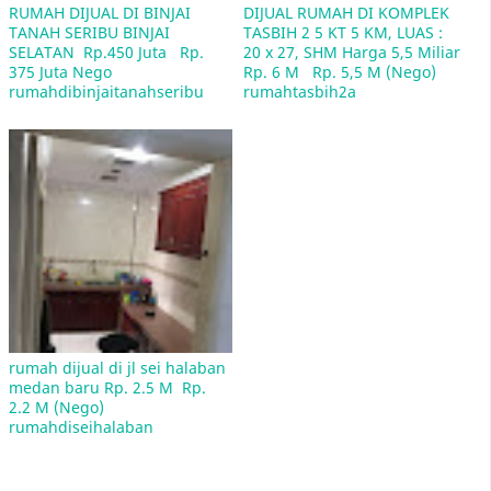
RUMAH DIJUAL DI BINJAI 
DIJUAL RUMAH DI KOMPLEK 
TANAH SERIBU BINJAI 
TASBIH 2 5 KT 5 KM, LUAS : 
SELATAN  Rp.450 Juta   Rp. 
20 x 27, SHM Harga 5,5 Miliar 
375 Juta Nego  
Rp. 6 M   Rp. 5,5 M (Nego)  
rumahdibinjaitanahseribu
rumahtasbih2a
Daftar Nama-Nama Jalan di Kota Medan Dengan
Kode Pos 20212
rumah dijual di jl sei halaban 
medan baru Rp. 2.5 M  Rp. 
2.2 M (Nego)  
rumahdiseihalaban