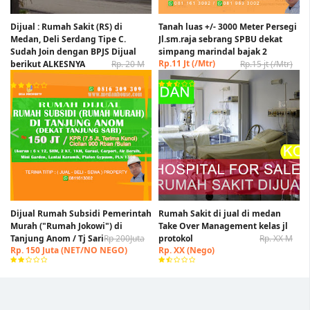
Dijual : Rumah Sakit (RS) di
Tanah luas +/- 3000 Meter Persegi
Medan, Deli Serdang Tipe C.
Jl.sm.raja sebrang SPBU dekat
Sudah Join dengan BPJS Dijual
simpang marindal bajak 2
Rp.11 Jt (/Mtr)
berikut ALKESNYA
Rp. 20 M
Rp.15 jt (/Mtr)
(Nego)
Rp. 15 M (Nego)
Dijual Rumah Subsidi Pemerintah
Rumah Sakit di jual di medan
Murah ("Rumah Jokowi") di
Take Over Management kelas jl
Tanjung Anom / Tj Sari
Rp 200Juta
protokol
Rp. XX M
Rp. 150 Juta (NET/NO NEGO)
Rp. XX (Nego)