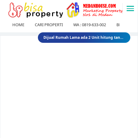
-->
HOME
CARI PROPERTI
WA : 0819-633-002
BLOG
Dijual Gedung di Medan Area Sebelah Mesjid 3 Lantai + 2 Lantai dan Tanahnya total luas 2583 30 Miliar 40 Miliar gedungdimedanarea1
Tanah dijual 1 Hektar di medan daerah Ringroad Tj sari - medan selayang 65 Miliar 70 Miliar tanahdiringroadtjsari1
DIJUAL SEKOLAH SWASTA DI STABAT LANGKAT SUMUT TK - SD - SMP 9,8 Miliar 10 Miliar sekolahdistabat1
Tanah & Bagunan di usu medan Rumah Tua (Rumah Lama) di Jl.Dr Mansyur Pintu 4 usu 5 Miliar 4 Miliar tanahdisekitarusudrmansyur1
Rumah Mewah di Medan dijual Jl. Linggar Jati / Jl.Suryo (Sekitar Jl. Sudirman, Medan) 75 Miliar 64 Miliar rumahmewahdimedanA2
Dijual tanah di sunggal kanan pdam sunggal jl.tajung balai 1.250 /mtr 2jt /mtr tanahdipdamsunggalkanan
Dijual rumah murah di medan Daerah Aksara (Siap Huni) - dibawah 300 juta 300 Juta 245 Juta rumahmurahdimedanbantan
Dijual Kost Kostan di Belakang Kampus Uisu Medan 3 M 2.9 M rumahkostdibelakanguisu
DIJUAL Usaha Kost-Kostan daerah Peringgan kota medan berpenghuni. 8 Miliar 7 Miliar kostdipringgan2
Dijual Rumah Lama ada 2 Unit hitung tanah di medan petisah Daerah Jl.Ayahanda masuk jl.batutulis 1.3 Miliar 1.5 Miliar rumahlamatanahdiayahanda