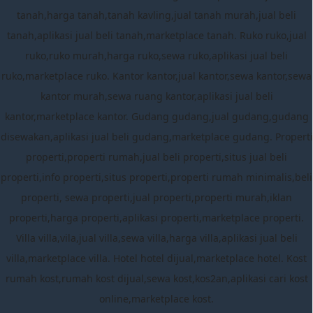
tanah,harga tanah,tanah kavling,jual tanah murah,jual beli
tanah,aplikasi jual beli tanah,marketplace tanah. Ruko ruko,jual
ruko,ruko murah,harga ruko,sewa ruko,aplikasi jual beli
ruko,marketplace ruko. Kantor kantor,jual kantor,sewa kantor,sewa
kantor murah,sewa ruang kantor,aplikasi jual beli
kantor,marketplace kantor. Gudang gudang,jual gudang,gudang
disewakan,aplikasi jual beli gudang,marketplace gudang. Properti
properti,properti rumah,jual beli properti,situs jual beli
properti,info properti,situs properti,properti rumah minimalis,beli
properti, sewa properti,jual properti,properti murah,iklan
properti,harga properti,aplikasi properti,marketplace properti.
Villa villa,vila,jual villa,sewa villa,harga villa,aplikasi jual beli
villa,marketplace villa. Hotel hotel dijual,marketplace hotel. Kost
rumah kost,rumah kost dijual,sewa kost,kos2an,aplikasi cari kost
online,marketplace kost.