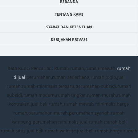
BERANDA
TENTANG KAMI
SYARAT DAN KETENTUAN
KEBIJAKAN PRIVASI
Kata Kunci Pencarian: Rumah rumah,rumah mewah,
rumah
dijual
,perumahan,rumah sederhana,rumah joglo,jual
rumah,rumah minimalis terbaru,perumahan subsidi,rumah
subsidi,rumah modern,rumah tingkat,rumah murah,rumah
kontrakan,jual beli rumah,rumah mewah minimalis,harga
rumah,perumahan murah,perumahan syariah,rumah
kampung,perumahan minimalis,jual rumah murah,beli
rumah,situs jual beli rumah,website jual beli rumah,harga rumah