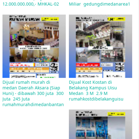
12.000.000.000,- MHKAL-02
Miliar  gedungdimedanarea1
Mulan Jameela Pasang Iklan Jual Rumah
penawaran Rp 2,5 miliar, yang terletak di
kawasan Sektor 9 Bintaro, Tangerang Selatan
Dijual rumah murah di 
Dijual Kost Kostan di 
medan Daerah Aksara (Siap 
Belakang Kampus Uisu 
Huni) - dibawah 300 juta  300 
Medan  3 M  2.9 M  
Rumah DP 1 Juta Cicilan 800 Rb Bagaimana
Juta  245 Juta  
rumahkostdibelakanguisu
Maksudnya?
rumahmurahdimedanbantan