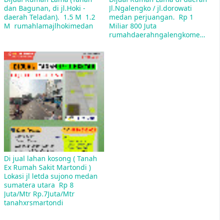
dan Bagunan, di jl.Hoki - 
Jl.Ngalengko / jl.dorowati 
daerah Teladan).  1.5 M  1.2 
medan perjuangan.  Rp 1 
M  rumahlamajlhokimedan
Miliar 800 Juta  
rumahdaerahngalengkomedan
Daftar Nama-Nama Jalan di Kota Medan
Dengan Kode Pos 20212
Jln. Andalas Sumatera Utara - Kec. Medan Kota -
MEDAN Kode Pos nya Adalah 20212
Di jual lahan kosong ( Tanah 
Ex Rumah Sakit Martondi )  
Lokasi jl letda sujono medan 
sumatera utara  Rp 8 
Juta/Mtr Rp.7Juta/Mtr  
tanahxrsmartondi