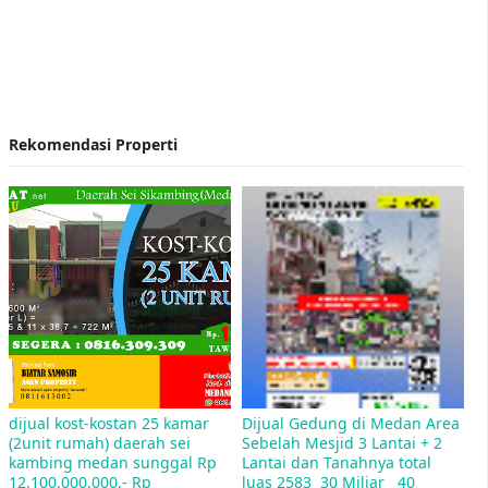
Rekomendasi Properti
Contoh Surat Penawaran Harga Rumah
Lelang Rumah Bank BRI Medan
dijual kost-kostan 25 kamar 
Dijual Gedung di Medan Area 
(2unit rumah) daerah sei 
Sebelah Mesjid 3 Lantai + 2 
kambing medan sunggal Rp 
Lantai dan Tanahnya total 
Jual Rumah Sitaan Bank di Medan
12.100.000.000,- Rp 
luas 2583  30 Miliar   40 