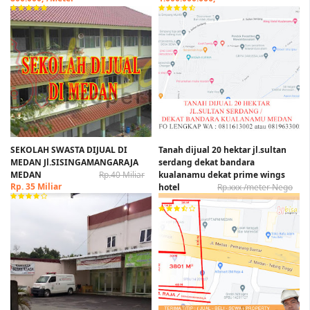
SEKOLAH SWASTA DIJUAL DI
Tanah dijual 20 hektar jl.sultan
MEDAN Jl.SISINGAMANGARAJA
serdang dekat bandara
MEDAN
Rp.40 Miliar
kualanamu dekat prime wings
Rp. 35 Miliar
hotel
Rp.xxx /meter Nego
Rp. xxx /Meter Nego