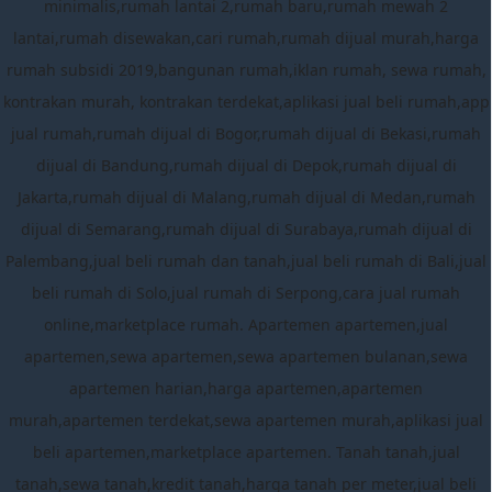
minimalis,rumah lantai 2,rumah baru,rumah mewah 2
lantai,rumah disewakan,cari rumah,rumah dijual murah,harga
rumah subsidi 2019,bangunan rumah,iklan rumah, sewa rumah,
kontrakan murah, kontrakan terdekat,aplikasi jual beli rumah,app
jual rumah,rumah dijual di Bogor,rumah dijual di Bekasi,rumah
dijual di Bandung,rumah dijual di Depok,rumah dijual di
Jakarta,rumah dijual di Malang,rumah dijual di Medan,rumah
dijual di Semarang,rumah dijual di Surabaya,rumah dijual di
Palembang,jual beli rumah dan tanah,jual beli rumah di Bali,jual
beli rumah di Solo,jual rumah di Serpong,cara jual rumah
online,marketplace rumah. Apartemen apartemen,jual
apartemen,sewa apartemen,sewa apartemen bulanan,sewa
apartemen harian,harga apartemen,apartemen
murah,apartemen terdekat,sewa apartemen murah,aplikasi jual
beli apartemen,marketplace apartemen. Tanah tanah,jual
tanah,sewa tanah,kredit tanah,harga tanah per meter,jual beli