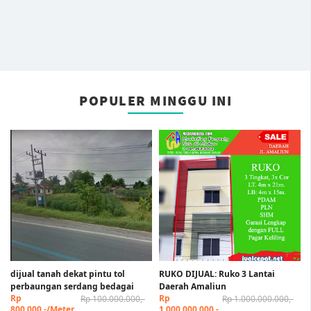
POPULER MINGGU INI
dijual tanah dekat pintu tol
RUKO DIJUAL: Ruko 3 Lantai
perbaungan serdang bedagai
Daerah Amaliun
Rp
Rp
Rp 100.000.000,-
Rp 1.000.000.000,-
800.000,-/Meter
1.000.000.000,-