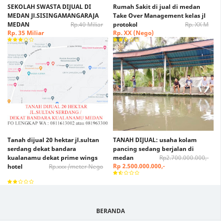
SEKOLAH SWASTA DIJUAL DI
Rumah Sakit di jual di medan
MEDAN Jl.SISINGAMANGARAJA
Take Over Management kelas jl
MEDAN
Rp.40 Miliar
protokol
Rp. XX M
Rp. 35 Miliar
Rp. XX (Nego)
Tanah dijual 20 hektar jl.sultan
TANAH DIJUAL: usaha kolam
serdang dekat bandara
pancing sedang berjalan di
kualanamu dekat prime wings
medan
Rp2.700.000.000,-
Rp 2.500.000.000,-
hotel
Rp.xxx /meter Nego
Rp. xxx /Meter Nego
BERANDA