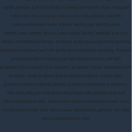
tanah,aplikasi jual beli tanah,marketplace tanah. Ruko ruko,jual
ruko,ruko murah,harga ruko,sewa ruko,aplikasi jual beli
ruko,marketplace ruko. Kantor kantor,jual kantor,sewa
kantor,sewa kantor murah,sewa ruang kantor,aplikasi jual beli
kantor,marketplace kantor. Gudang gudang,jual gudang,gudang
disewakan,aplikasi jual beli gudang,marketplace gudang. Properti
properti,properti rumah,jual beli properti,situs jual beli
properti,info properti,situs properti,properti rumah minimalis,beli
properti, sewa properti,jual properti,properti murah,iklan
properti,harga properti,aplikasi properti,marketplace properti.
Villa villa,vila,jual villa,sewa villa,harga villa,aplikasi jual beli
villa,marketplace villa. Hotel hotel dijual,marketplace hotel. Kost
rumah kost,rumah kost dijual,sewa kost,kos2an,aplikasi cari kost
online,marketplace kost.