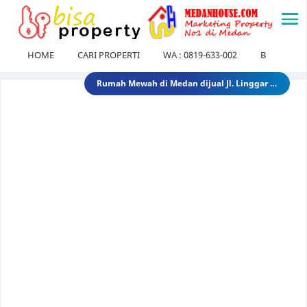
-->
HOME
CARI PROPERTI
WA : 0819-633-002
BLOG
Dijual tanah di sunggal kanan pdam sunggal jl.tajung balai 1.250 /mtr 2jt /mtr tanahdipdamsunggalkanan
Dijual rumah murah di medan Daerah Aksara (Siap Huni) - dibawah 300 juta 300 Juta 245 Juta rumahmurahdimedanbantan
Dijual Kost Kostan di Belakang Kampus Uisu Medan 3 M 2.9 M rumahkostdibelakanguisu
DIJUAL Usaha Kost-Kostan daerah Peringgan kota medan berpenghuni. 8 Miliar 7 Miliar kostdipringgan2
Dijual Rumah Lama ada 2 Unit hitung tanah di medan petisah Daerah Jl.Ayahanda masuk jl.batutulis 1.3 Miliar 1.5 Miliar rumahlamatanahdiayahanda
Dijual Gedung di Medan Area Sebelah Mesjid 3 Lantai + 2 Lantai dan Tanahnya total luas 2583 30 Miliar 40 Miliar gedungdimedanarea1
Tanah dijual 1 Hektar di medan daerah Ringroad Tj sari - medan selayang 65 Miliar 70 Miliar tanahdiringroadtjsari1
DIJUAL SEKOLAH SWASTA DI STABAT LANGKAT SUMUT TK - SD - SMP 9,8 Miliar 10 Miliar sekolahdistabat1
Tanah & Bagunan di usu medan Rumah Tua (Rumah Lama) di Jl.Dr Mansyur Pintu 4 usu 5 Miliar 4 Miliar tanahdisekitarusudrmansyur1
Rumah Mewah di Medan dijual Jl. Linggar Jati / Jl.Suryo (Sekitar Jl. Sudirman, Medan) 75 Miliar 64 Miliar rumahmewahdimedanA2