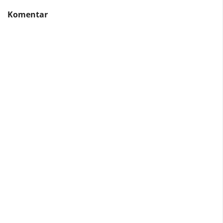
Komentar
Contoh Surat Penawaran Harga Rumah
Lelang Rumah Bank BRI Medan
Jual Rumah Sitaan Bank di Medan