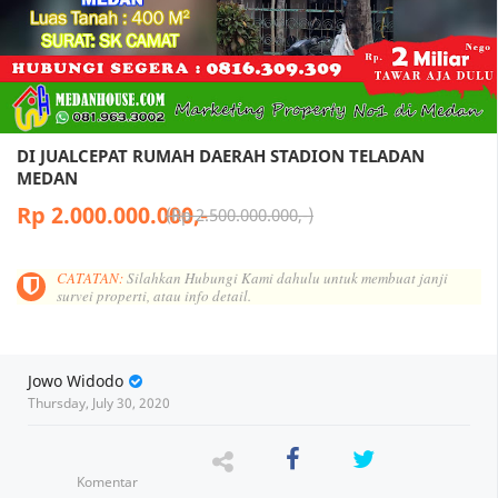
DI JUALCEPAT RUMAH DAERAH STADION TELADAN
MEDAN
Rp 2.000.000.000,-
Rp 2.500.000.000,-
CATATAN:
Silahkan Hubungi Kami dahulu untuk membuat janji
survei properti, atau info detail.
Jowo Widodo
Thursday, July 30, 2020
Komentar