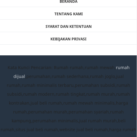
BERANDA
TENTANG KAMI
SYARAT DAN KETENTUAN
KEBIJAKAN PRIVASI
Kata Kunci Pencarian: Rumah rumah,rumah mewah,
rumah
dijual
,perumahan,rumah sederhana,rumah joglo,jual
rumah,rumah minimalis terbaru,perumahan subsidi,rumah
subsidi,rumah modern,rumah tingkat,rumah murah,rumah
kontrakan,jual beli rumah,rumah mewah minimalis,harga
rumah,perumahan murah,perumahan syariah,rumah
kampung,perumahan minimalis,jual rumah murah,beli
rumah,situs jual beli rumah,website jual beli rumah,harga rumah