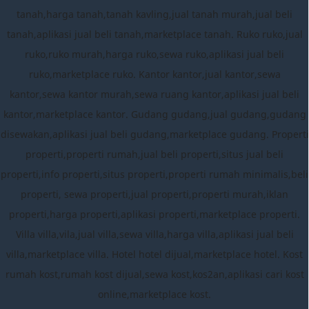
tanah,harga tanah,tanah kavling,jual tanah murah,jual beli
tanah,aplikasi jual beli tanah,marketplace tanah. Ruko ruko,jual
ruko,ruko murah,harga ruko,sewa ruko,aplikasi jual beli
ruko,marketplace ruko. Kantor kantor,jual kantor,sewa
kantor,sewa kantor murah,sewa ruang kantor,aplikasi jual beli
kantor,marketplace kantor. Gudang gudang,jual gudang,gudang
disewakan,aplikasi jual beli gudang,marketplace gudang. Properti
properti,properti rumah,jual beli properti,situs jual beli
properti,info properti,situs properti,properti rumah minimalis,beli
properti, sewa properti,jual properti,properti murah,iklan
properti,harga properti,aplikasi properti,marketplace properti.
Villa villa,vila,jual villa,sewa villa,harga villa,aplikasi jual beli
villa,marketplace villa. Hotel hotel dijual,marketplace hotel. Kost
rumah kost,rumah kost dijual,sewa kost,kos2an,aplikasi cari kost
online,marketplace kost.