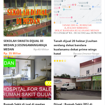
SEKOLAH SWASTA DIJUAL DI
Tanah dijual 20 hektar jl.sultan
MEDAN Jl.SISINGAMANGARAJA
serdang dekat bandara
MEDAN
Rp.40 Miliar
kualanamu dekat prime wings
Rp. 35 Miliar
hotel
Rp.xxx /meter Nego
Rp. xxx /Meter Nego
Rumah Sakit di jual di medan
Dijual : Rumah Sakit (RS) di