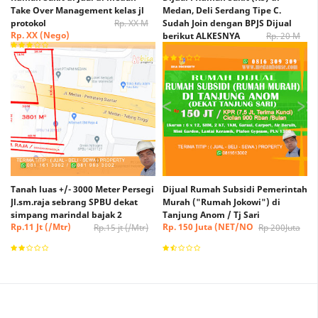
Take Over Management kelas jl
Medan, Deli Serdang Tipe C.
protokol
Rp. XX M
Sudah Join dengan BPJS Dijual
Rp. XX (Nego)
berikut ALKESNYA
Rp. 20 M
Rp. 15 M (Nego)
Tanah luas +/- 3000 Meter Persegi
Dijual Rumah Subsidi Pemerintah
Jl.sm.raja sebrang SPBU dekat
Murah ("Rumah Jokowi") di
simpang marindal bajak 2
Tanjung Anom / Tj Sari
Rp.11 Jt (/Mtr)
Rp. 150 Juta (NET/NO
Rp.15 jt (/Mtr)
Rp 200Juta
(Nego)
NEGO)