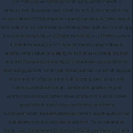
minimalis,rumah lantai 2,rumah baru,rumah mewah 2
lantai,rumah disewakan,cari rumah,rumah dijual murah,harga
rumah subsidi 2019,bangunan rumah,iklan rumah, sewa rumah,
kontrakan murah, kontrakan terdekat,aplikasi jual beli rumah,app
jual rumah,rumah dijual di Bogor,rumah dijual di Bekasi,rumah
dijual di Bandung,rumah dijual di Depok,rumah dijual di
Jakarta,rumah dijual di Malang,rumah dijual di Medan,rumah
dijual di Semarang,rumah dijual di Surabaya,rumah dijual di
Palembang,jual beli rumah dan tanah,jual beli rumah di Bali,jual
beli rumah di Solo,jual rumah di Serpong,cara jual rumah
online,marketplace rumah. Apartemen apartemen,jual
apartemen,sewa apartemen,sewa apartemen bulanan,sewa
apartemen harian,harga apartemen,apartemen
murah,apartemen terdekat,sewa apartemen murah,aplikasi jual
beli apartemen,marketplace apartemen. Tanah tanah,jual
tanah,sewa tanah,kredit tanah,harga tanah per meter,jual beli