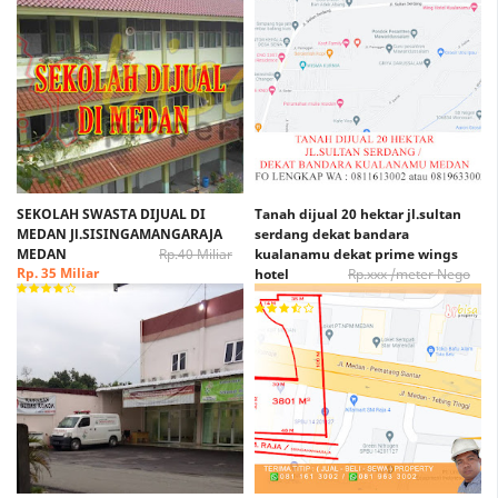
SEKOLAH SWASTA DIJUAL DI
Tanah dijual 20 hektar jl.sultan
MEDAN Jl.SISINGAMANGARAJA
serdang dekat bandara
MEDAN
Rp.40 Miliar
kualanamu dekat prime wings
Rp. 35 Miliar
hotel
Rp.xxx /meter Nego
Rp. xxx /Meter Nego