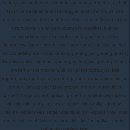
tanah,sewa tanah,kredit tanah,harga tanah per meter,jual beli
tanah,harga tanah,tanah kavling,jual tanah murah,jual beli
tanah,aplikasi jual beli tanah,marketplace tanah. Ruko ruko,jual
ruko,ruko murah,harga ruko,sewa ruko,aplikasi jual beli
ruko,marketplace ruko. Kantor kantor,jual kantor,sewa
kantor,sewa kantor murah,sewa ruang kantor,aplikasi jual beli
kantor,marketplace kantor. Gudang gudang,jual gudang,gudang
disewakan,aplikasi jual beli gudang,marketplace gudang. Properti
properti,properti rumah,jual beli properti,situs jual beli
properti,info properti,situs properti,properti rumah minimalis,beli
properti, sewa properti,jual properti,properti murah,iklan
properti,harga properti,aplikasi properti,marketplace properti.
Villa villa,vila,jual villa,sewa villa,harga villa,aplikasi jual beli
villa,marketplace villa. Hotel hotel dijual,marketplace hotel. Kost
rumah kost,rumah kost dijual,sewa kost,kos2an,aplikasi cari kost
online,marketplace kost.