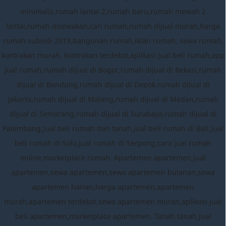
minimalis,rumah lantai 2,rumah baru,rumah mewah 2
lantai,rumah disewakan,cari rumah,rumah dijual murah,harga
rumah subsidi 2019,bangunan rumah,iklan rumah, sewa rumah,
kontrakan murah, kontrakan terdekat,aplikasi jual beli rumah,app
jual rumah,rumah dijual di Bogor,rumah dijual di Bekasi,rumah
dijual di Bandung,rumah dijual di Depok,rumah dijual di
Jakarta,rumah dijual di Malang,rumah dijual di Medan,rumah
dijual di Semarang,rumah dijual di Surabaya,rumah dijual di
Palembang,jual beli rumah dan tanah,jual beli rumah di Bali,jual
beli rumah di Solo,jual rumah di Serpong,cara jual rumah
online,marketplace rumah. Apartemen apartemen,jual
apartemen,sewa apartemen,sewa apartemen bulanan,sewa
apartemen harian,harga apartemen,apartemen
murah,apartemen terdekat,sewa apartemen murah,aplikasi jual
beli apartemen,marketplace apartemen. Tanah tanah,jual