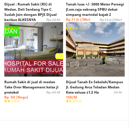
Dijual : Rumah Sakit (RS) di
Tanah luas +/- 3000 Meter Persegi
Medan, Deli Serdang Tipe C.
Jl.sm.raja sebrang SPBU dekat
Sudah Join dengan BPJS Dijual
simpang marindal bajak 2
Rp.11 Jt (/Mtr)
berikut ALKESNYA
Rp. 20 M
Rp.15 jt (/Mtr)
(Nego)
Rp. 15 M (Nego)
Rumah Sakit di jual di medan
Dijual Tanah Ex Sekolah/Kampus
Take Over Management kelas jl
Jl. Gedung Arca Teladan Medan
protokol
Rp. XX M
Kota seluas ±1,5 Ha
XX M
Rp. XX (Nego)
150/M