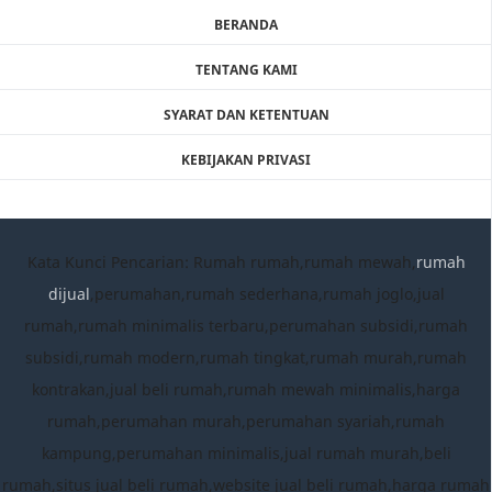
BERANDA
TENTANG KAMI
SYARAT DAN KETENTUAN
KEBIJAKAN PRIVASI
Kata Kunci Pencarian: Rumah rumah,rumah mewah,
rumah
dijual
,perumahan,rumah sederhana,rumah joglo,jual
rumah,rumah minimalis terbaru,perumahan subsidi,rumah
subsidi,rumah modern,rumah tingkat,rumah murah,rumah
kontrakan,jual beli rumah,rumah mewah minimalis,harga
rumah,perumahan murah,perumahan syariah,rumah
kampung,perumahan minimalis,jual rumah murah,beli
rumah,situs jual beli rumah,website jual beli rumah,harga rumah