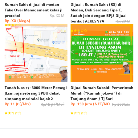
Rumah Sakit di jual di medan
Dijual : Rumah Sakit (RS) di
Take Over Management kelas jl
Medan, Deli Serdang Tipe C.
protokol
Rp. XX M
Sudah Join dengan BPJS Dijual
Rp. XX (Nego)
berikut ALKESNYA
Rp. 20 M
Rp. 15 M (Nego)
Tanah luas +/- 3000 Meter Persegi
Dijual Rumah Subsidi Pemerintah
Jl.sm.raja sebrang SPBU dekat
Murah ("Rumah Jokowi") di
simpang marindal bajak 2
Tanjung Anom / Tj Sari
Rp.11 Jt (/Mtr)
Rp. 150 Juta (NET/NO
Rp.15 jt (/Mtr)
Rp 200Juta
(Nego)
NEGO)