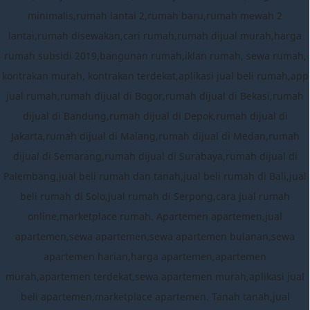
minimalis,rumah lantai 2,rumah baru,rumah mewah 2
lantai,rumah disewakan,cari rumah,rumah dijual murah,harga
rumah subsidi 2019,bangunan rumah,iklan rumah, sewa rumah,
kontrakan murah, kontrakan terdekat,aplikasi jual beli rumah,app
jual rumah,rumah dijual di Bogor,rumah dijual di Bekasi,rumah
dijual di Bandung,rumah dijual di Depok,rumah dijual di
Jakarta,rumah dijual di Malang,rumah dijual di Medan,rumah
dijual di Semarang,rumah dijual di Surabaya,rumah dijual di
Palembang,jual beli rumah dan tanah,jual beli rumah di Bali,jual
beli rumah di Solo,jual rumah di Serpong,cara jual rumah
online,marketplace rumah. Apartemen apartemen,jual
apartemen,sewa apartemen,sewa apartemen bulanan,sewa
apartemen harian,harga apartemen,apartemen
murah,apartemen terdekat,sewa apartemen murah,aplikasi jual
beli apartemen,marketplace apartemen. Tanah tanah,jual