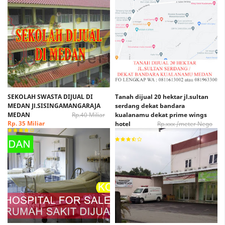
SEKOLAH SWASTA DIJUAL DI
Tanah dijual 20 hektar jl.sultan
MEDAN Jl.SISINGAMANGARAJA
serdang dekat bandara
MEDAN
Rp.40 Miliar
kualanamu dekat prime wings
Rp. 35 Miliar
hotel
Rp.xxx /meter Nego
Rp. xxx /Meter Nego