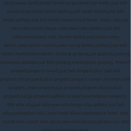
tanah,sewa tanah,kredit tanah,harga tanah per meter,jual beli
tanah,harga tanah,tanah kavling,jual tanah murah,jual beli
tanah,aplikasi jual beli tanah,marketplace tanah. Ruko ruko,jual
ruko,ruko murah,harga ruko,sewa ruko,aplikasi jual beli
ruko,marketplace ruko. Kantor kantor,jual kantor,sewa
kantor,sewa kantor murah,sewa ruang kantor,aplikasi jual beli
kantor,marketplace kantor. Gudang gudang,jual gudang,gudang
disewakan,aplikasi jual beli gudang,marketplace gudang. Properti
properti,properti rumah,jual beli properti,situs jual beli
properti,info properti,situs properti,properti rumah minimalis,beli
properti, sewa properti,jual properti,properti murah,iklan
properti,harga properti,aplikasi properti,marketplace properti.
Villa villa,vila,jual villa,sewa villa,harga villa,aplikasi jual beli
villa,marketplace villa. Hotel hotel dijual,marketplace hotel. Kost
rumah kost,rumah kost dijual,sewa kost,kos2an,aplikasi cari kost
online,marketplace kost.