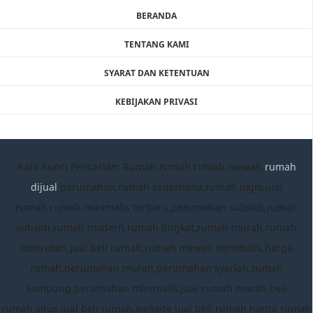
BERANDA
TENTANG KAMI
SYARAT DAN KETENTUAN
KEBIJAKAN PRIVASI
Kata Kunci Pencarian: Rumah rumah,rumah mewah,
rumah
dijual
,perumahan,rumah sederhana,rumah joglo,jual
rumah,rumah minimalis terbaru,perumahan subsidi,rumah
subsidi,rumah modern,rumah tingkat,rumah murah,rumah
kontrakan,jual beli rumah,rumah mewah minimalis,harga
rumah,perumahan murah,perumahan syariah,rumah
kampung,perumahan minimalis,jual rumah murah,beli
rumah,situs jual beli rumah,website jual beli rumah,harga rumah