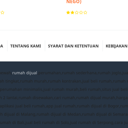
NEGO)
DA
TENTANG KAMI
SYARAT DAN KETENTUAN
KEBIJAKAN
mewah,
rumah dijual
,perumahan,rumah sederhana,rumah joglo,ju
ah tingkat,rumah murah,rumah kontrakan,jual beli rumah,ruma
umahan minimalis,jual rumah murah,beli rumah,situs jual beli
 2 lantai,rumah disewakan,cari rumah,rumah dijual murah,harg
plikasi jual beli rumah,app jual rumah,rumah dijual di Bogor,ru
mah dijual di Malang,rumah dijual di Medan,rumah dijual di Semara
rumah di Bali,jual beli rumah di Solo,jual rumah di Serpong,cara