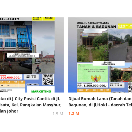
ko di J City Posisi Cantik di Jl.
Dijual Rumah Lama (Tanah dan
sata, Kel. Pangkalan Masyhur,
Bagunan, di jl.Hoki - daerah Te
dan Johor
1.2 M
1.5 M