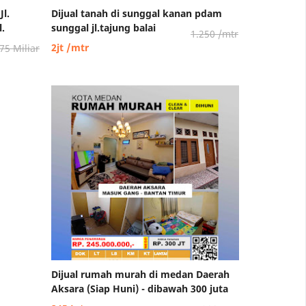
l.
Dijual tanah di sunggal kanan pdam
l.
sunggal jl.tajung balai
1.250 /mtr
2jt /mtr
75 Miliar
Dijual rumah murah di medan Daerah
Aksara (Siap Huni) - dibawah 300 juta