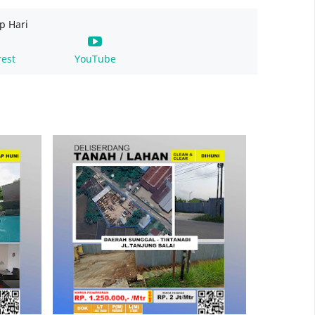
p Hari
rest
YouTube