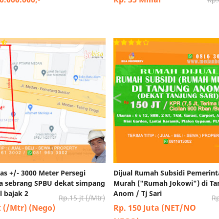
as +/- 3000 Meter Persegi
Dijual Rumah Subsidi Pemerin
aja sebrang SPBU dekat simpang
Murah ("Rumah Jokowi") di Ta
 bajak 2
Anom / Tj Sari
Rp.15 jt (/Mtr)
Rp
t (/Mtr) (Nego)
Rp. 150 Juta (NET/NO