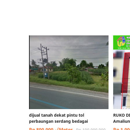
dijual tanah dekat pintu tol
RUKO DI
perbaungan serdang bedagai
Amaliun
Rp 800.000,-/Meter
Rp 1.00
Rp 100.000.000,-