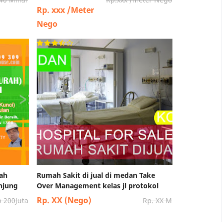
Rp. xxx /Meter
Nego
tah
Rumah Sakit di jual di medan Take
njung
Over Management kelas jl protokol
Rp. XX (Nego)
 200Juta
Rp. XX M