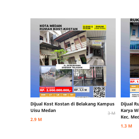
Dijual Kost Kostan di Belakang Kampus
Dijual Ru
Uisu Medan
Karya Wi
3 M
Kec. Me
2.9 M
1.3 M