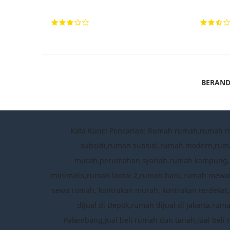
BERAN
Kata Kunci Pencarian: Rumah rumah,rumah 
subsidi,rumah subsidi,rumah modern,rum
murah,perumahan syariah,rumah kampung,per
minimalis,rumah lantai 2,rumah baru,rumah mewah
sewa rumah, kontrakan murah, kontrakan terdekat,a
dijual di Depok,rumah dijual di Jakarta,ru
Palembang,jual beli rumah dan tanah,jual beli 