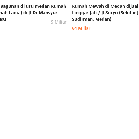
 Bagunan di usu medan Rumah
Rumah Mewah di Medan dijual J
mah Lama) di Jl.Dr Mansyur
Linggar Jati / Jl.Suryo (Sekitar J
usu
Sudirman, Medan)
5 Miliar
64 Miliar