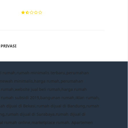
 PRIVASI
al rumah,rumah minimalis terbaru,perumahan
h mewah minimalis,harga rumah,perumahan
 rumah,website jual beli rumah,harga rumah
a rumah subsidi 2019,bangunan rumah,iklan rumah,
mah dijual di Bekasi,rumah dijual di Bandung,rumah
ng,rumah dijual di Surabaya,rumah dijual di
 jual rumah online,marketplace rumah. Apartemen