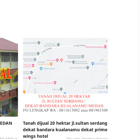
MEDAN
Tanah dijual 20 hektar jl.sultan serdang
dekat bandara kualanamu dekat prime
wings hotel
40 Miliar
Rp.xxx /meter Nego