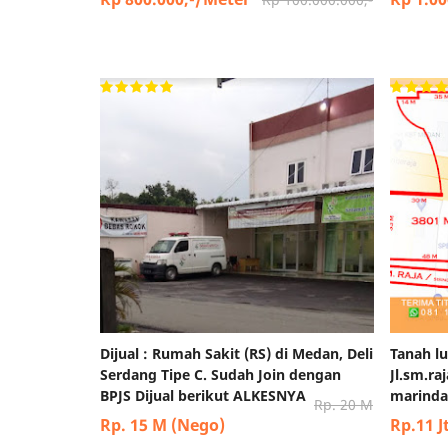
Dijual : Rumah Sakit (RS) di Medan, Deli
Tanah lu
Serdang Tipe C. Sudah Join dengan
Jl.sm.r
BPJS Dijual berikut ALKESNYA
marindal
Rp. 20 M
Rp. 15 M (Nego)
Rp.11 J