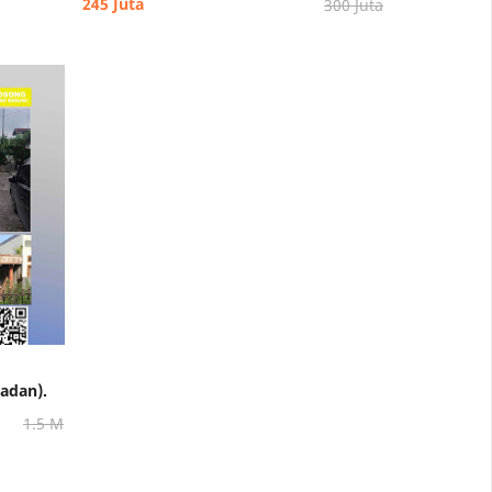
245 Juta
300 Juta
ladan).
1.5 M