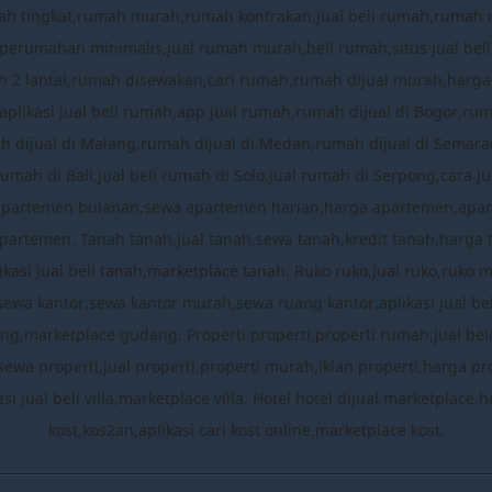
ah tingkat,rumah murah,rumah kontrakan,jual beli rumah,ruma
umahan minimalis,jual rumah murah,beli rumah,situs jual beli
 2 lantai,rumah disewakan,cari rumah,rumah dijual murah,harg
plikasi jual beli rumah,app jual rumah,rumah dijual di Bogor,ru
mah dijual di Malang,rumah dijual di Medan,rumah dijual di Semara
rumah di Bali,jual beli rumah di Solo,jual rumah di Serpong,cara
apartemen bulanan,sewa apartemen harian,harga apartemen,apa
partemen. Tanah tanah,jual tanah,sewa tanah,kredit tanah,harga 
ikasi jual beli tanah,marketplace tanah. Ruko ruko,jual ruko,ruko 
,sewa kantor,sewa kantor murah,sewa ruang kantor,aplikasi jual b
,marketplace gudang. Properti properti,properti rumah,jual beli pro
sewa properti,jual properti,properti murah,iklan properti,harga prop
likasi jual beli villa,marketplace villa. Hotel hotel dijual,marketpla
kost,kos2an,aplikasi cari kost online,marketplace kost.