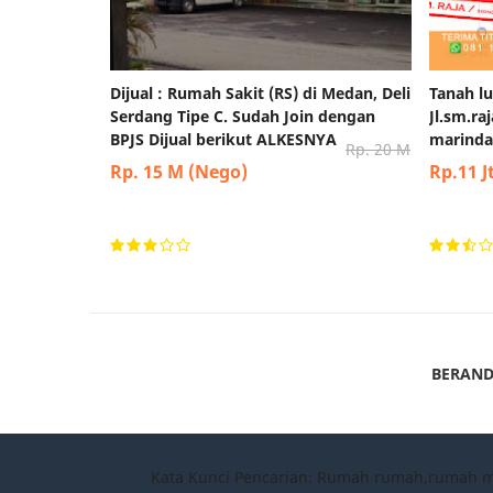
Dijual : Rumah Sakit (RS) di Medan, Deli
Tanah lu
Serdang Tipe C. Sudah Join dengan
Jl.sm.r
BPJS Dijual berikut ALKESNYA
marindal
Rp. 20 M
Rp. 15 M (Nego)
Rp.11 J
BERAN
Kata Kunci Pencarian: Rumah rumah,rumah 