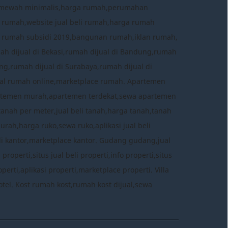
h mewah minimalis,harga rumah,perumahan
 rumah,website jual beli rumah,harga rumah
a rumah subsidi 2019,bangunan rumah,iklan rumah,
mah dijual di Bekasi,rumah dijual di Bandung,rumah
ng,rumah dijual di Surabaya,rumah dijual di
 jual rumah online,marketplace rumah. Apartemen
rtemen murah,apartemen terdekat,sewa apartemen
tanah per meter,jual beli tanah,harga tanah,tanah
murah,harga ruko,sewa ruko,aplikasi jual beli
eli kantor,marketplace kantor. Gudang gudang,jual
perti,situs jual beli properti,info properti,situs
erti,aplikasi properti,marketplace properti. Villa
ce hotel. Kost rumah kost,rumah kost dijual,sewa