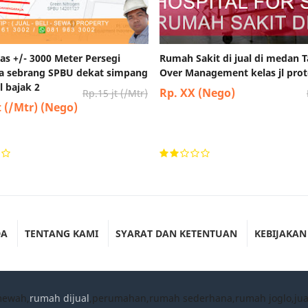
as +/- 3000 Meter Persegi
Rumah Sakit di jual di medan 
aja sebrang SPBU dekat simpang
Over Management kelas jl pro
 bajak 2
Rp. XX (Nego)
Rp.15 jt (/Mtr)
t (/Mtr) (Nego)
DA
TENTANG KAMI
SYARAT DAN KETENTUAN
KEBIJAKAN
mewah,
rumah dijual
,perumahan,rumah sederhana,rumah joglo,ju