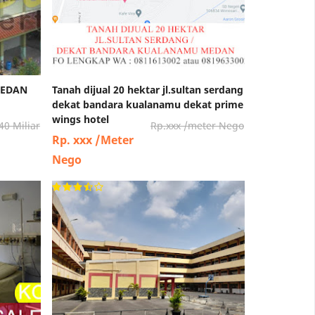
MEDAN
Tanah dijual 20 hektar jl.sultan serdang
dekat bandara kualanamu dekat prime
wings hotel
40 Miliar
Rp.xxx /meter Nego
Rp. xxx /Meter
Nego