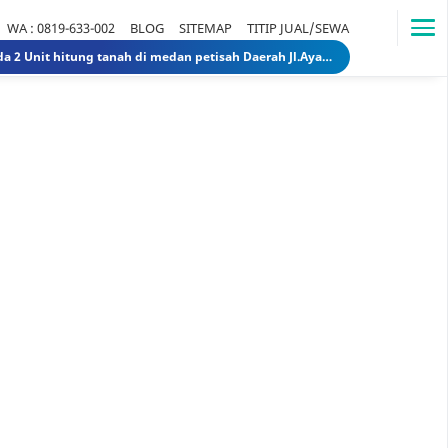
WA : 0819-633-002
BLOG
SITEMAP
TITIP JUAL/SEWA
Dijual Rumah Lama ada 2 Unit hitung tanah di medan petisah Daerah Jl.Ayahanda masuk jl.batutulis 1.3 Miliar 1.5 Miliar rumahlamatanahdiayahanda
Dijual Gedung di Medan Area Sebelah Mesjid 3 Lantai + 2 Lantai dan Tanahnya total luas 2583 30 Miliar 40 Miliar gedungdimedanarea1
Tanah dijual 1 Hektar di medan daerah Ringroad Tj sari - medan selayang 65 Miliar 70 Miliar tanahdiringroadtjsari1
DIJUAL SEKOLAH SWASTA DI STABAT LANGKAT SUMUT TK - SD - SMP 9,8 Miliar 10 Miliar sekolahdistabat1
Tanah & Bagunan di usu medan Rumah Tua (Rumah Lama) di Jl.Dr Mansyur Pintu 4 usu 5 Miliar 4 Miliar tanahdisekitarusudrmansyur1
Rumah Mewah di Medan dijual Jl. Linggar Jati / Jl.Suryo (Sekitar Jl. Sudirman, Medan) 75 Miliar 64 Miliar rumahmewahdimedanA2
Dijual tanah di sunggal kanan pdam sunggal jl.tajung balai 1.250 /mtr 2jt /mtr tanahdipdamsunggalkanan
Dijual rumah murah di medan Daerah Aksara (Siap Huni) - dibawah 300 juta 300 Juta 245 Juta rumahmurahdimedanbantan
Dijual Kost Kostan di Belakang Kampus Uisu Medan 3 M 2.9 M rumahkostdibelakanguisu
DIJUAL Usaha Kost-Kostan daerah Peringgan kota medan berpenghuni. 8 Miliar 7 Miliar kostdipringgan2