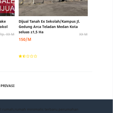
Take
Dijual Tanah Ex Sekolah/Kampus Jl.
tokol
Gedung Arca Teladan Medan Kota
seluas ±1,5 Ha
Rp. XX M
XX M
150/M
 PRIVASI
al rumah,rumah minimalis terbaru,perumahan