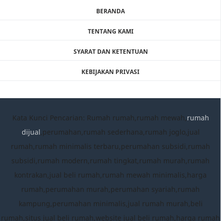
BERANDA
TENTANG KAMI
SYARAT DAN KETENTUAN
KEBIJAKAN PRIVASI
Kata Kunci Pencarian: Rumah rumah,rumah mewah,
rumah
dijual
,perumahan,rumah sederhana,rumah joglo,jual
rumah,rumah minimalis terbaru,perumahan subsidi,rumah
subsidi,rumah modern,rumah tingkat,rumah murah,rumah
kontrakan,jual beli rumah,rumah mewah minimalis,harga
rumah,perumahan murah,perumahan syariah,rumah
kampung,perumahan minimalis,jual rumah murah,beli
rumah,situs jual beli rumah,website jual beli rumah,harga rumah