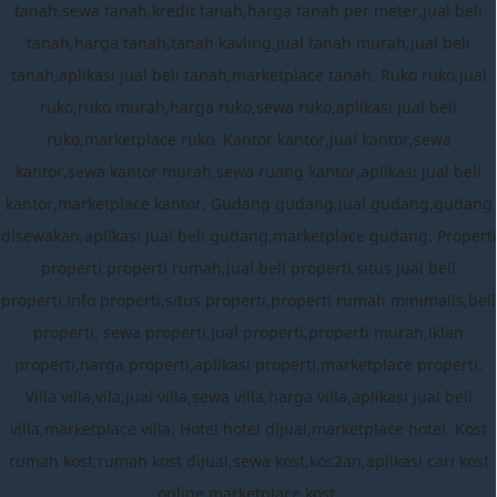
tanah,sewa tanah,kredit tanah,harga tanah per meter,jual beli
tanah,harga tanah,tanah kavling,jual tanah murah,jual beli
tanah,aplikasi jual beli tanah,marketplace tanah. Ruko ruko,jual
ruko,ruko murah,harga ruko,sewa ruko,aplikasi jual beli
ruko,marketplace ruko. Kantor kantor,jual kantor,sewa
kantor,sewa kantor murah,sewa ruang kantor,aplikasi jual beli
kantor,marketplace kantor. Gudang gudang,jual gudang,gudang
disewakan,aplikasi jual beli gudang,marketplace gudang. Properti
properti,properti rumah,jual beli properti,situs jual beli
properti,info properti,situs properti,properti rumah minimalis,beli
properti, sewa properti,jual properti,properti murah,iklan
properti,harga properti,aplikasi properti,marketplace properti.
Villa villa,vila,jual villa,sewa villa,harga villa,aplikasi jual beli
villa,marketplace villa. Hotel hotel dijual,marketplace hotel. Kost
rumah kost,rumah kost dijual,sewa kost,kos2an,aplikasi cari kost
online,marketplace kost.