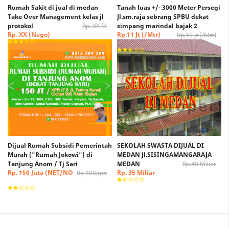
Rumah Sakit di jual di medan
Tanah luas +/- 3000 Meter Persegi
Take Over Management kelas jl
Jl.sm.raja sebrang SPBU dekat
protokol
Rp. XX M
simpang marindal bajak 2
Rp. XX (Nego)
Rp.11 Jt (/Mtr)
Rp.15 jt (/Mtr)
(Nego)
Dijual Rumah Subsidi Pemerintah
SEKOLAH SWASTA DIJUAL DI
Murah ("Rumah Jokowi") di
MEDAN Jl.SISINGAMANGARAJA
Tanjung Anom / Tj Sari
MEDAN
Rp.40 Miliar
Rp. 150 Juta (NET/NO
Rp. 35 Miliar
Rp 200Juta
NEGO)