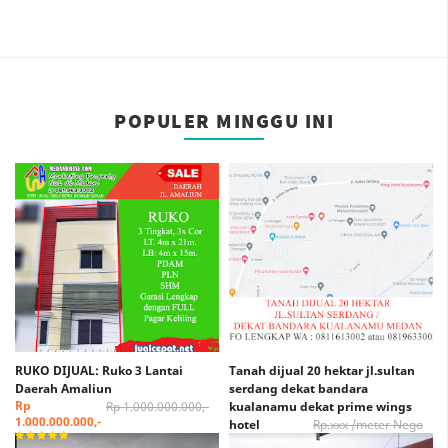
POPULER MINGGU INI
RUKO DIJUAL: Ruko 3 Lantai
Tanah dijual 20 hektar jl.sultan
Daerah Amaliun
serdang dekat bandara
Rp
Rp 1.000.000.000,-
kualanamu dekat prime wings
1.000.000.000,-
hotel
Rp.xxx /meter Nego
Rp. xxx /Meter Nego