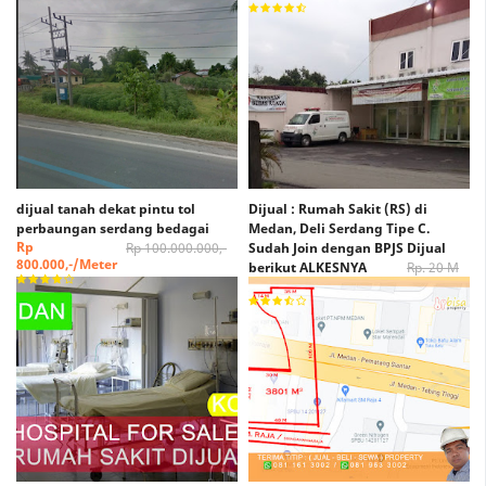
dijual tanah dekat pintu tol
Dijual : Rumah Sakit (RS) di
perbaungan serdang bedagai
Medan, Deli Serdang Tipe C.
Rp
Rp 100.000.000,-
Sudah Join dengan BPJS Dijual
800.000,-/Meter
berikut ALKESNYA
Rp. 20 M
Rp. 15 M (Nego)