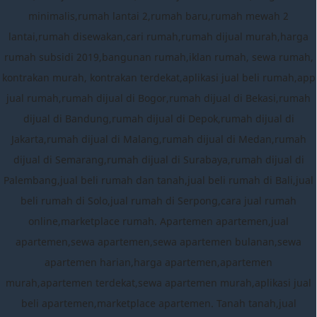
minimalis,rumah lantai 2,rumah baru,rumah mewah 2
lantai,rumah disewakan,cari rumah,rumah dijual murah,harga
rumah subsidi 2019,bangunan rumah,iklan rumah, sewa rumah,
kontrakan murah, kontrakan terdekat,aplikasi jual beli rumah,app
jual rumah,rumah dijual di Bogor,rumah dijual di Bekasi,rumah
dijual di Bandung,rumah dijual di Depok,rumah dijual di
Jakarta,rumah dijual di Malang,rumah dijual di Medan,rumah
dijual di Semarang,rumah dijual di Surabaya,rumah dijual di
Palembang,jual beli rumah dan tanah,jual beli rumah di Bali,jual
beli rumah di Solo,jual rumah di Serpong,cara jual rumah
online,marketplace rumah. Apartemen apartemen,jual
apartemen,sewa apartemen,sewa apartemen bulanan,sewa
apartemen harian,harga apartemen,apartemen
murah,apartemen terdekat,sewa apartemen murah,aplikasi jual
beli apartemen,marketplace apartemen. Tanah tanah,jual